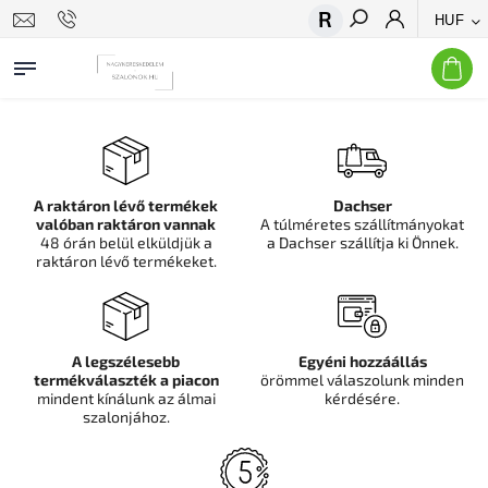
HUF
Keresés
A raktáron lévő termékek
Dachser
valóban raktáron vannak
A túlméretes szállítmányokat
48 órán belül elküldjük a
a Dachser szállítja ki Önnek.
raktáron lévő termékeket.
A legszélesebb
Egyéni hozzáállás
termékválaszték a piacon
örömmel válaszolunk minden
mindent kínálunk az álmai
kérdésére.
szalonjához.