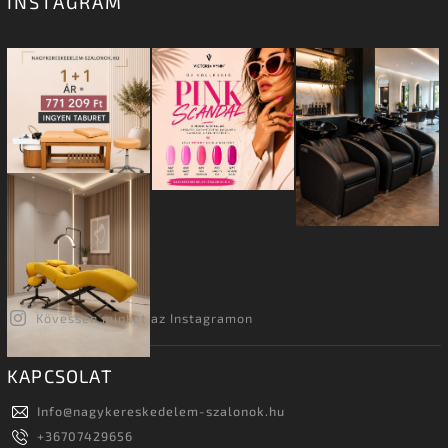
INSTAGRAM
Kövessen minket az Instagramon
KAPCSOLAT
Info
@
nagykereskedelem-szalonok.hu
+36707429656