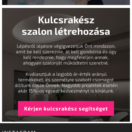
Kulcsrakész
szalon létrehozása
Lépésről lépésre végigvezetjük Önt mindazon,
amit be kell szereznie, át kell gondolnia és úgy
kell rendeznie, hogy megfeleljen annak,
ahogyan szalonját működtetni szeretné.
Kiválasztjuk a legjobb ár-érték arányú
termékeket, és személyre szabott csomagot
állítunk össze Önnek. Nagyobb projektek esetén
akár 15%-os egyedi kedvezményt is kínálunk.
Kérjen kulcsrakész segítséget