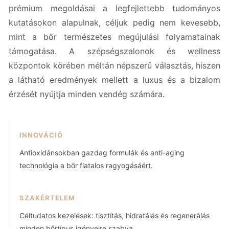
prémium megoldásai a legfejlettebb tudományos
kutatásokon alapulnak, céljuk pedig nem kevesebb,
mint a bőr természetes megújulási folyamatainak
támogatása. A szépségszalonok és wellness
központok körében méltán népszerű választás, hiszen
a látható eredmények mellett a luxus és a bizalom
érzését nyújtja minden vendég számára.
INNOVÁCIÓ
Antioxidánsokban gazdag formulák és anti-aging
technológia a bőr fiatalos ragyogásáért.
SZAKÉRTELEM
Céltudatos kezelések: tisztítás, hidratálás és regenerálás
minden bőrtípus igényeire szabva.