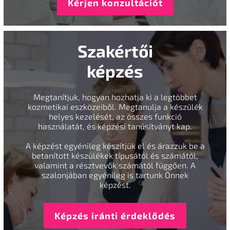
Kérjen konzultációt
Szakértői
képzés
Megtanítjuk, hogyan hozhatja ki a legtöbbet
kozmetikai eszközeiből. Megtanulja a készülék
helyes kezelését, az összes funkció
használatát, és képzési tanúsítványt kap.
A képzést egyénileg készítjük el és árazzuk be a
betanított készülékek típusától és számától,
valamint a résztvevők számától függően. A
szalonjában egyénileg is tartunk Önnek
képzést.
Képzés iránti érdeklődés