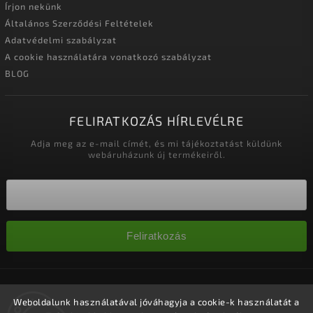
Írjon nekünk
Általános Szerződési Feltételek
Adatvédelmi szabályzat
A cookie használatára vonatkozó szabályzat
BLOG
FELIRATKOZÁS HÍRLEVÉLRE
Adja meg az e-mail címét, és mi tájékoztatást küldünk
webáruházunk új termékeiről.
Feliratkozás
Copyright 2026
Nagykereskedelem-szalonok
. Minden jog
fenntartva.
Weboldalunk használatával jóváhagyja a cookie-k használatát a