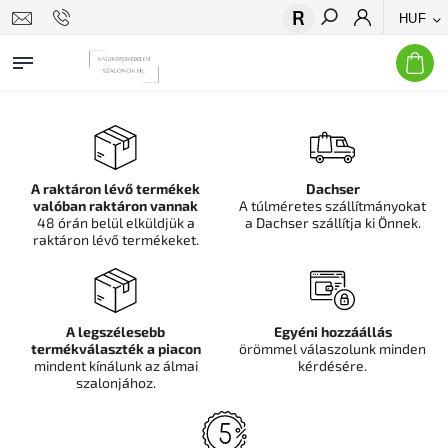
HUF
Keresés
A raktáron lévő termékek
Dachser
valóban raktáron vannak
A túlméretes szállítmányokat
48 órán belül elküldjük a
a Dachser szállítja ki Önnek.
raktáron lévő termékeket.
A legszélesebb
Egyéni hozzáállás
termékválaszték a piacon
örömmel válaszolunk minden
mindent kínálunk az álmai
kérdésére.
szalonjához.