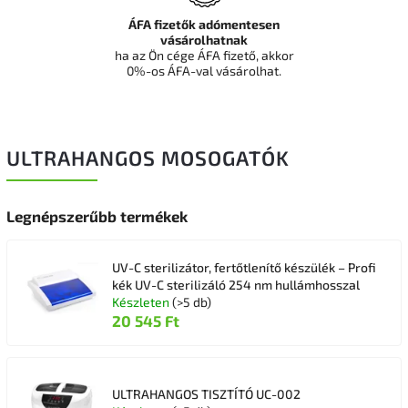
ÁFA fizetők adómentesen
vásárolhatnak
ha az Ön cége ÁFA fizető, akkor
0%-os ÁFA-val vásárolhat.
ULTRAHANGOS MOSOGATÓK
Legnépszerűbb termékek
UV-C sterilizátor, fertőtlenítő készülék – Profi
kék UV-C sterilizáló 254 nm hullámhosszal
Készleten
(>5 db)
20 545 Ft
ULTRAHANGOS TISZTÍTÓ UC-002