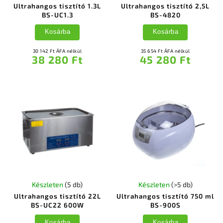
Ultrahangos tisztító 1.3L
Ultrahangos tisztító 2,5L
BS-UC1.3
BS-4820
Kosárba
Kosárba
30 142 Ft ÁFA nélkül
35 654 Ft ÁFA nélkül
38 280 Ft
45 280 Ft
Készleten
(5 db)
Készleten
(>5 db)
Ultrahangos tisztító 22L
Ultrahangos tisztító 750 ml
BS-UC22 600W
BS-900S
Kosárba
Kosárba