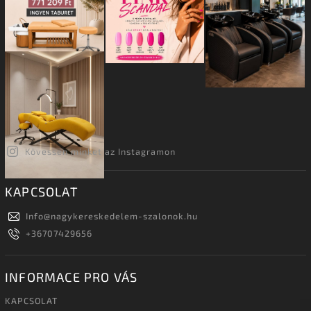
Kövessen minket az Instagramon
KAPCSOLAT
Info
@
nagykereskedelem-szalonok.hu
+36707429656
INFORMACE PRO VÁS
KAPCSOLAT