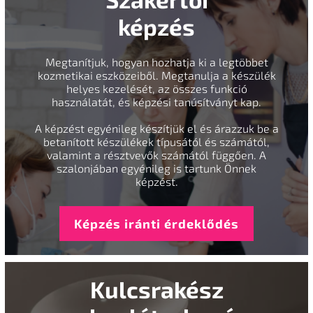
képzés
Megtanítjuk, hogyan hozhatja ki a legtöbbet
kozmetikai eszközeiből. Megtanulja a készülék
helyes kezelését, az összes funkció
használatát, és képzési tanúsítványt kap.
A képzést egyénileg készítjük el és árazzuk be a
betanított készülékek típusától és számától,
valamint a résztvevők számától függően. A
szalonjában egyénileg is tartunk Önnek
képzést.
Képzés iránti érdeklődés
Kulcsrakész