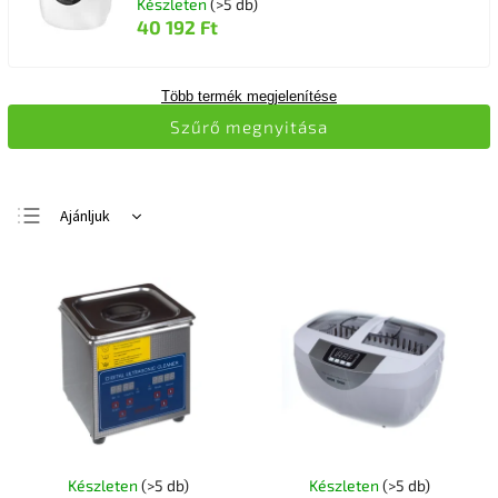
Készleten
(>5 db)
40 192 Ft
Több termék megjelenítése
Szűrő megnyitása
Ajánljuk
Legolcsóbb elöl
Legdrágább
Legnépszerűbb
termékek
ABC szerint
Készleten
(>5 db)
Készleten
(>5 db)