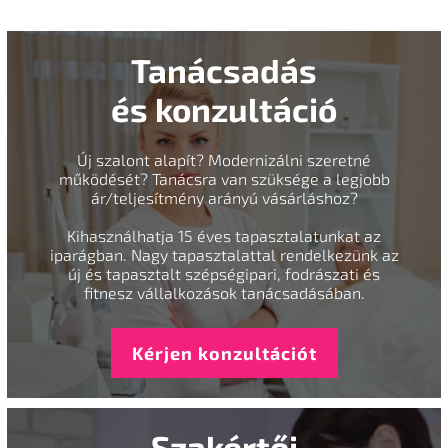
Tanácsadás
és konzultáció
Új szalont alapít? Modernizálni szeretné
működését? Tanácsra van szüksége a legjobb
ár/teljesítmény arányú vásárláshoz?
Kihasználhatja 15 éves tapasztalatunkat az
iparágban. Nagy tapasztalattal rendelkezünk az
új és tapasztalt szépségipari, fodrászati és
fitnesz vállalkozások tanácsadásában.
Kérjen konzultációt
Szakértői