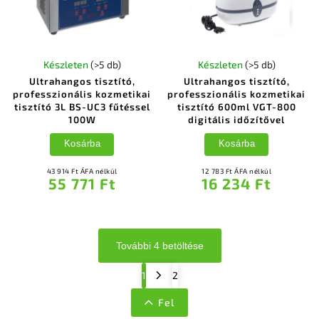
Készleten
(>5 db)
Készleten
(>5 db)
Ultrahangos tisztító,
Ultrahangos tisztító,
professzionális kozmetikai
professzionális kozmetikai
tisztító 3L BS-UC3 fűtéssel
tisztító 600ml VGT-800
100W
digitális időzítővel
Kosárba
Kosárba
43 914 Ft ÁFA nélkül
12 783 Ft ÁFA nélkül
55 771 Ft
16 234 Ft
További 4 betöltése
1
2
Fel