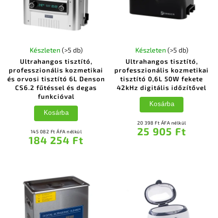
Készleten
(>5 db)
Készleten
(>5 db)
Ultrahangos tisztító,
Ultrahangos tisztító,
professzionális kozmetikai
professzionális kozmetikai
és orvosi tisztító 6L Denson
tisztító 0,6L 50W fekete
CS6.2 fűtéssel és degas
42kHz digitális időzítővel
funkcióval
Kosárba
Kosárba
20 398 Ft ÁFA nélkül
25 905 Ft
145 082 Ft ÁFA nélkül
184 254 Ft