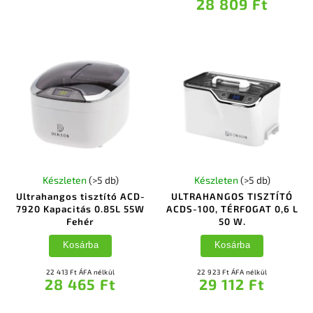
28 809 Ft
Készleten
(>5 db)
Készleten
(>5 db)
Ultrahangos tisztító ACD-
ULTRAHANGOS TISZTÍTÓ
7920 Kapacitás 0.85L 55W
ACDS-100, TÉRFOGAT 0,6 L
Fehér
50 W.
Kosárba
Kosárba
22 413 Ft ÁFA nélkül
22 923 Ft ÁFA nélkül
28 465 Ft
29 112 Ft