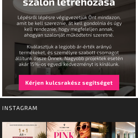
szalon létrehozása
Lépésről lépésre végigvezetjük Önt mindazon,
amit be kell szereznie, át kell gondolnia és úgy
kell rendeznie, hogy megfeleljen annak,
ahogyan szalonját működtetni szeretné.
Kiválasztjuk a legjobb ár-érték arányú
termékeket, és személyre szabott csomagot
állítunk össze Önnek. Nagyobb projektek esetén
akár 15%-os egyedi kedvezményt is kínálunk.
Kérjen kulcsrakész segítséget
INSTAGRAM