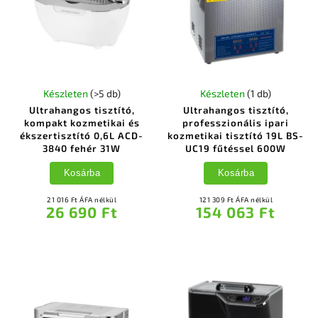
Készleten
(>5 db)
Készleten
(1 db)
Ultrahangos tisztító,
Ultrahangos tisztító,
kompakt kozmetikai és
professzionális ipari
ékszertisztító 0,6L ACD-
kozmetikai tisztító 19L BS-
3840 fehér 31W
UC19 fűtéssel 600W
Kosárba
Kosárba
21 016 Ft ÁFA nélkül
121 309 Ft ÁFA nélkül
26 690 Ft
154 063 Ft