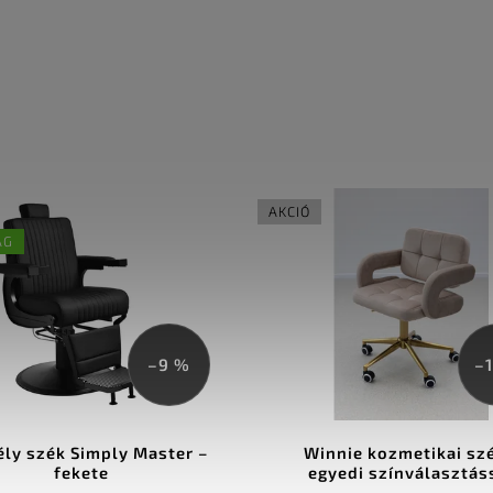
AKCIÓ
–16 %
nnie kozmetikai szék –
RICH BALM – nyugtató
yedi színválasztással
regeneráló kenőcs ma
méz kivonattal és