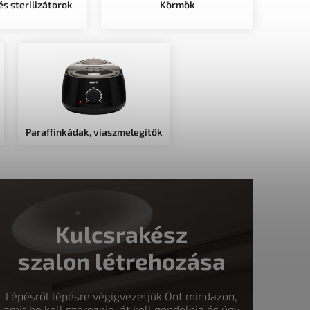
s sterilizátorok
Körmök
Paraffinkádak, viaszmelegítők
Kulcsrakész
szalon létrehozása
Lépésről lépésre végigvezetjük Önt mindazon,
amit be kell szereznie, át kell gondolnia és úgy