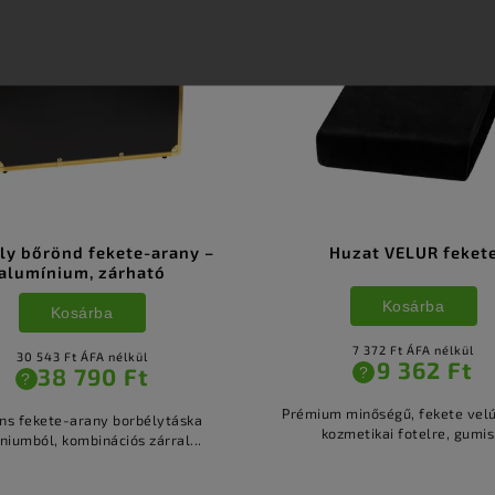
ÁG
ÚJDONSÁG
Huzat VELUR fekete
Körömvágó MINI PRO203
Kosárba
Kosárba
7 372 Ft ÁFA nélkül
9 209 Ft ÁFA nélkül
9 362 Ft
11 695 Ft
?
?
m minőségű, fekete velúr huzat
Mini Pro203 körömvágó egy 
ozmetikai fotelre, gumis...
eszköz, amely lehetővé tesz