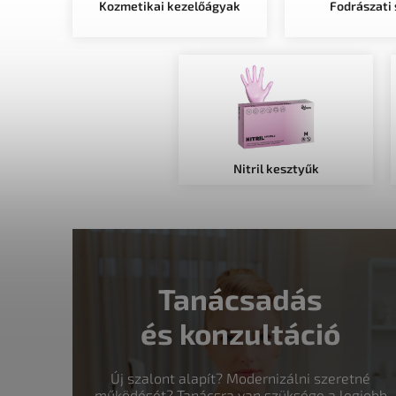
Kozmetikai kezelőágyak
Fodrászati
Nitril kesztyűk
Tanácsadás
és konzultáció
Új szalont alapít? Modernizálni szeretné
működését? Tanácsra van szüksége a legjobb