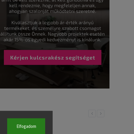
kell rendeznie, hogy megfeleljen annak,
ahogyan szalonját működtetni szeretné.
Kiválasztjuk a legjobb ár-érték arányú
termékeket, és személyre szabott csomagot
állítunk össze Önnek. Nagyobb projektek esetén
akár 15%-os egyedi kedvezményt is kínálunk.
Kérjen kulcsrakész segítséget
Previous
Next
Elfogadom