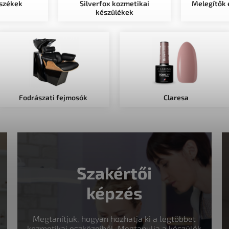
 székek
Silverfox kozmetikai
Melegítők é
készülékek
Fodrászati fejmosók
Claresa
Szakértői
képzés
Megtanítjuk, hogyan hozhatja ki a legtöbbet
kozmetikai eszközeiből. Megtanulja a készülék