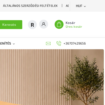
ÁLTALÁNOS SZERZŐDÉSI FELTÉTELEK
ADATVÉDELMI SZABÁLYZA
HUF
Kosár
Keresés
Üres kosár
ENÍTÉS
DEKORÁCIÓS FALPANEL, MŰNÖVÉNY FAL
+36707429656
FIT