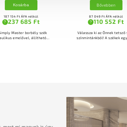
homoktövissel, 75 
Bővebben
Kosárba
87 049 Ft ÁFA nélkül
110 552 Ft
?
4 887 Ft ÁFA nélkül
6 206 Ft
?
ssza ki az Önnek tetsző színt
mintánkból! A székek egyedi...
A RICH BALM – regeneráló kenő
egy nyugtató és tápláló kenő
, mert mi magunk is úgy