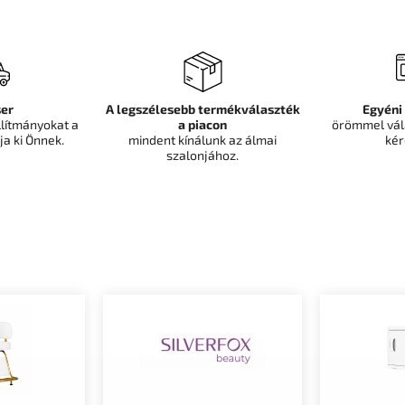
er
A legszélesebb termékválaszték
Egyéni
llítmányokat a
a piacon
örömmel vál
ja ki Önnek.
mindent kínálunk az álmai
kér
szalonjához.