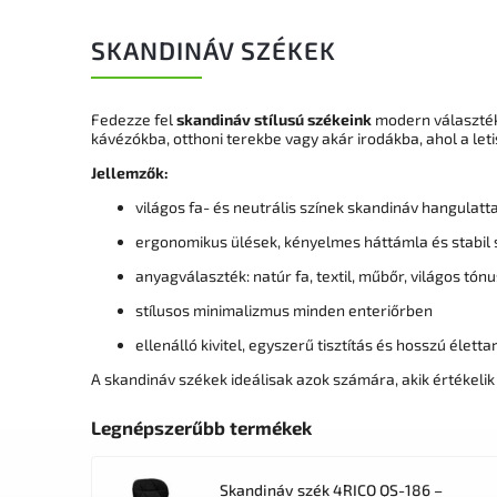
SKANDINÁV SZÉKEK
Fedezze fel
skandináv stílusú székeink
modern választéká
kávézókba, otthoni terekbe vagy akár irodákba, ahol a le
Jellemzők:
világos fa- és neutrális színek skandináv hangulatta
ergonomikus ülések, kényelmes háttámla és stabil
anyagválaszték: natúr fa, textil, műbőr, világos tón
stílusos minimalizmus minden enteriőrben
ellenálló kivitel, egyszerű tisztítás és hosszú élett
A skandináv székek ideálisak azok számára, akik értékeli
Legnépszerűbb termékek
Skandináv szék 4RICO QS-186 –