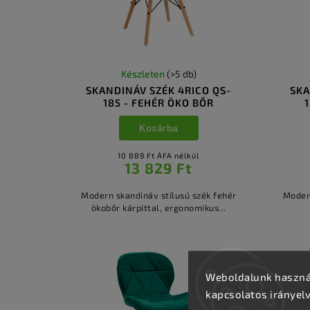
Készleten
(>5 db)
SKANDINÁV SZÉK 4RICO QS-
SKA
185 - FEHÉR ÖKO BŐR
Kosárba
10 889 Ft ÁFA nélkül
13 829 Ft
Modern skandináv stílusú szék fehér
Modern
ökobőr kárpittal, ergonomikus...
Weboldalunk használ
kapcsolatos irányel