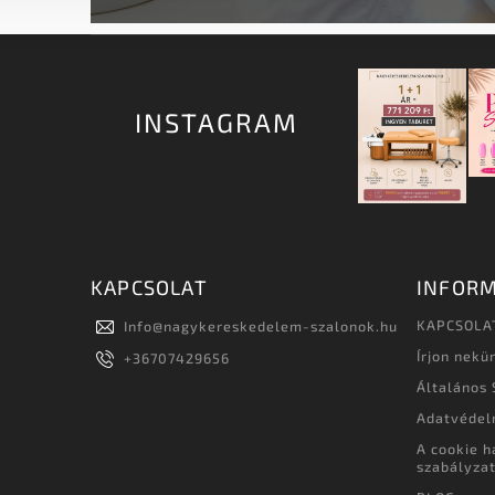
INSTAGRAM
KAPCSOLAT
INFORM
KAPCSOLA
Info
@
nagykereskedelem-szalonok.hu
Írjon nekü
+36707429656
Általános 
Adatvédel
A cookie h
szabályza