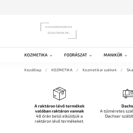
KOZMETIKA
FODRÁSZAT
MANIKŰR
Kezdőlap
/
KOZMETIKA
/
Kozmetikai székek
/
Ska
A raktáron lévő termékek
Dachs
valóban raktáron vannak
A túlméretes szá
48 órán belül elküldjük a
Dachser szállít
raktáron lévő termékeket.