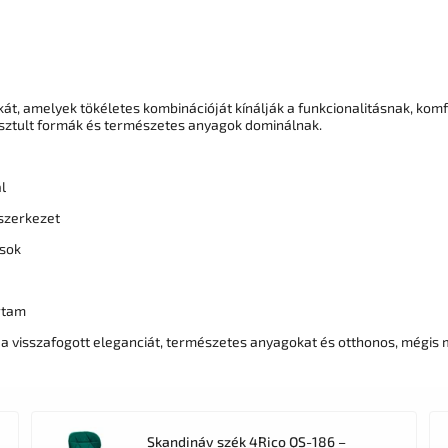
t, amelyek tökéletes kombinációját kínálják a funkcionalitásnak, komf
tisztult formák és természetes anyagok dominálnak.
l
 szerkezet
usok
artam
k a visszafogott eleganciát, természetes anyagokat és otthonos, mégi
Skandináv szék 4Rico QS-186 –