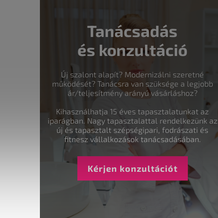
Tanácsadás
és konzultáció
Új szalont alapít? Modernizálni szeretné
működését? Tanácsra van szüksége a legjobb
ár/teljesítmény arányú vásárláshoz?
Kihasználhatja 15 éves tapasztalatunkat az
iparágban. Nagy tapasztalattal rendelkezünk az
új és tapasztalt szépségipari, fodrászati és
fitnesz vállalkozások tanácsadásában.
Kérjen konzultációt