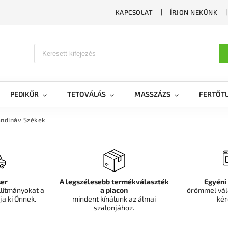
KAPCSOLAT
ÍRJON NEKÜNK
PEDIKŰR
TETOVÁLÁS
MASSZÁZS
FERTŐTL
ndináv Székek
er
A legszélesebb termékválaszték
Egyéni
llítmányokat a
a piacon
örömmel vál
ja ki Önnek.
mindent kínálunk az álmai
kér
szalonjához.