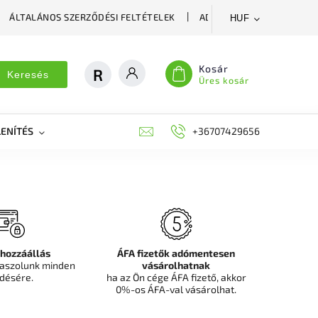
ÁLTALÁNOS SZERZŐDÉSI FELTÉTELEK
ADATVÉDELMI SZABÁLYZA
HUF
Kosár
Keresés
Üres kosár
ENÍTÉS
DEKORÁCIÓS FALPANEL, MŰNÖVÉNY FAL
+36707429656
FIT
 hozzáállás
ÁFA fizetők adómentesen
aszolunk minden
vásárolhatnak
désére.
ha az Ön cége ÁFA fizető, akkor
0%-os ÁFA-val vásárolhat.