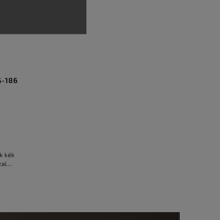
S-186
k kék
al...