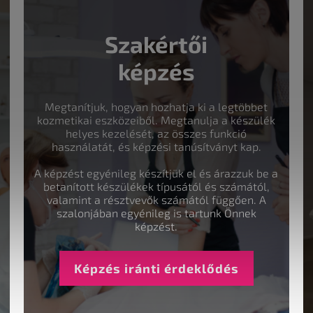
Szakértői
képzés
Megtanítjuk, hogyan hozhatja ki a legtöbbet
kozmetikai eszközeiből. Megtanulja a készülék
helyes kezelését, az összes funkció
használatát, és képzési tanúsítványt kap.
A képzést egyénileg készítjük el és árazzuk be a
betanított készülékek típusától és számától,
valamint a résztvevők számától függően. A
szalonjában egyénileg is tartunk Önnek
képzést.
Képzés iránti érdeklődés