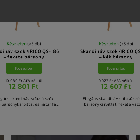
Készleten
(>5 db)
Készleten
(>5 db)
dináv szék 4RICO QS-186
Skandináv szék 4RICO Q
– fekete bársony
– kék bársony
Kosárba
Kosárba
10 080 Ft ÁFA nélkül
9 927 Ft ÁFA nélkül
12 801 Ft
12 607 Ft
egáns skandináv stílusú szék
Elegáns skandináv stílusú szé
 bársonykárpittal és natúr fa...
bársonykárpittal, fekete vázz