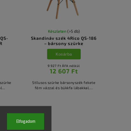
Készleten
(>5 db)
 QS-
Skandináv szék 4Rico QS-186
R
– bársony szürke
Kosárba
9 927 Ft ÁFA nélkül
12 607 Ft
 szürke
Stílusos szürke bársonyszék fekete
...
fém vázzal és bükkfa lábakkal....
Elfogadom