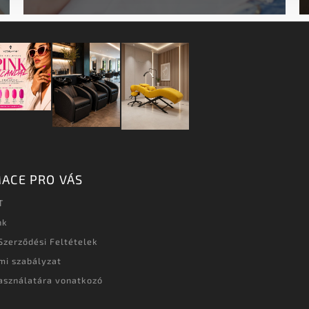
ACE PRO VÁS
T
nk
Szerződési Feltételek
mi szabályzat
asználatára vonatkozó
t