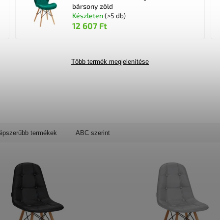
bársony zöld
Készleten
(>5 db)
12 607 Ft
Több termék megjelenítése
épszerűbb termékek
ABC szerint