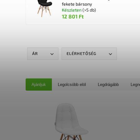
fekete bársony
Készleten
(>5 db)
12 801 Ft
ÁR
ELÉRHETŐSÉG
Ajánljuk
Legolcsóbb elöl
Legdrágább
Legn