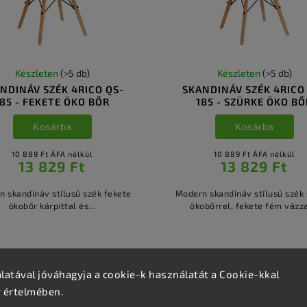
Készleten
(>5 db)
Készleten
(>5 db)
NDINÁV SZÉK 4RICO QS-
SKANDINÁV SZÉK 4RICO
185 - FEKETE ÖKO BŐR
185 - SZÜRKE ÖKO BŐ
Kosárba
Kosárba
10 889 Ft ÁFA nélkül
10 889 Ft ÁFA nélkül
13 829 Ft
13 829 Ft
 skandináv stílusú szék fekete
Modern skandináv stílusú szék
ökobőr kárpittal és...
ökobőrrel, fekete fém vázzal
atával jóváhagyja a cookie-k használatát a Cookie-kkal
v értelmében.