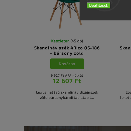
Beállítások
Készleten
(>5 db)
Skandináv szék 4Rico QS-186
Skan
– bársony zöld
Kosárba
9 927 Ft ÁFA nélkül
12 607 Ft
Luxus hatású skandináv dizájnszék
El
zöld bársonykárpittal, stabil...
fekete