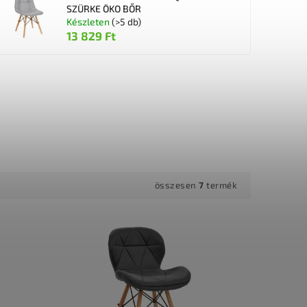
SZÜRKE ÖKO BŐR
Készleten
(>5 db)
13 829 Ft
összesen
7
termék