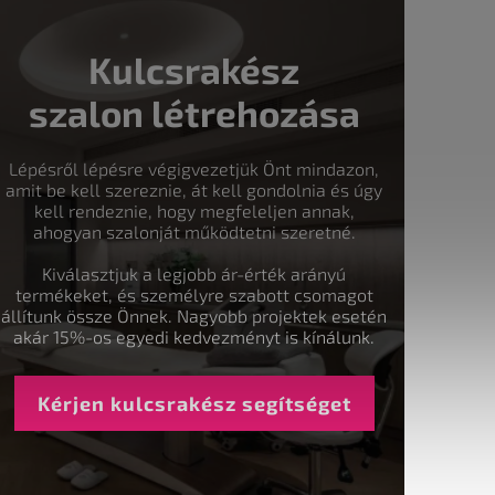
Kulcsrakész
szalon létrehozása
Lépésről lépésre végigvezetjük Önt mindazon,
amit be kell szereznie, át kell gondolnia és úgy
kell rendeznie, hogy megfeleljen annak,
ahogyan szalonját működtetni szeretné.
Kiválasztjuk a legjobb ár-érték arányú
termékeket, és személyre szabott csomagot
állítunk össze Önnek. Nagyobb projektek esetén
akár 15%-os egyedi kedvezményt is kínálunk.
Kérjen kulcsrakész segítséget