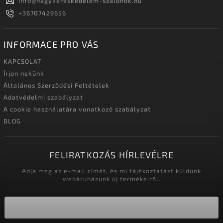
Info
@
nagykereskedelem-szalonok.hu
+36707429656
INFORMACE PRO VÁS
KAPCSOLAT
Írjon nekünk
Általános Szerződési Feltételek
Adatvédelmi szabályzat
A cookie használatára vonatkozó szabályzat
BLOG
FELIRATKOZÁS HÍRLEVÉLRE
Adja meg az e-mail címét, és mi tájékoztatást küldünk
webáruházunk új termékeiről.