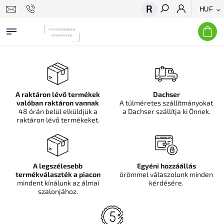
HUF
Keresés
A raktáron lévő termékek
Dachser
valóban raktáron vannak
A túlméretes szállítmányokat
48 órán belül elküldjük a
a Dachser szállítja ki Önnek.
raktáron lévő termékeket.
A legszélesebb
Egyéni hozzáállás
termékválaszték a piacon
örömmel válaszolunk minden
mindent kínálunk az álmai
kérdésére.
szalonjához.