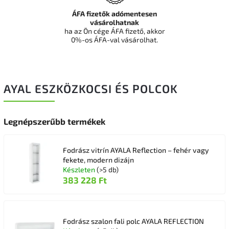
ÁFA fizetők adómentesen
vásárolhatnak
ha az Ön cége ÁFA fizető, akkor
0%-os ÁFA-val vásárolhat.
AYAL ESZKÖZKOCSI ÉS POLCOK
Legnépszerűbb termékek
Fodrász vitrín AYALA Reflection – fehér vagy
fekete, modern dizájn
Készleten
(>5 db)
383 228 Ft
Fodrász szalon fali polc AYALA REFLECTION