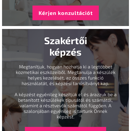
Kérjen konzultációt
Szakértői
képzés
Megtanítjuk, hogyan hozhatja ki a legtöbbet
kozmetikai eszközeiből. Megtanulja a készülék
helyes kezelését, az összes funkció
használatát, és képzési tanúsítványt kap.
A képzést egyénileg készítjük el és árazzuk be a
betanított készülékek típusától és számától,
valamint a résztvevők számától függően. A
szalonjában egyénileg is tartunk Önnek
képzést.