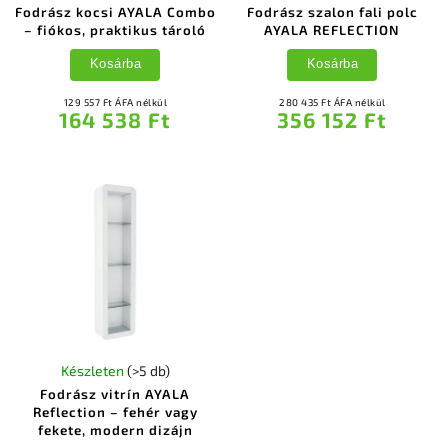
Fodrász kocsi AYALA Combo
Fodrász szalon fali polc
– fiókos, praktikus tároló
AYALA REFLECTION
Kosárba
Kosárba
129 557 Ft ÁFA nélkül
280 435 Ft ÁFA nélkül
164 538 Ft
356 152 Ft
Készleten
(>5 db)
Fodrász vitrín AYALA
Reflection – fehér vagy
fekete, modern dizájn