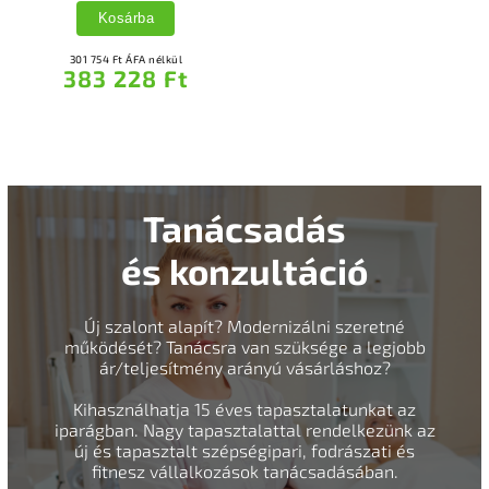
Kosárba
301 754 Ft ÁFA nélkül
383 228 Ft
Tanácsadás
és konzultáció
Új szalont alapít? Modernizálni szeretné
működését? Tanácsra van szüksége a legjobb
ár/teljesítmény arányú vásárláshoz?
Kihasználhatja 15 éves tapasztalatunkat az
iparágban. Nagy tapasztalattal rendelkezünk az
új és tapasztalt szépségipari, fodrászati és
fitnesz vállalkozások tanácsadásában.