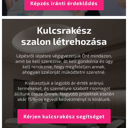
Képzés iránti érdeklődés
Kulcsrakész
szalon létrehozása
Lépésről lépésre végigvezetjük Önt mindazon,
amit be kell szereznie, át kell gondolnia és úgy
kell rendeznie, hogy megfeleljen annak,
ahogyan szalonját működtetni szeretné.
Kiválasztjuk a legjobb ár-érték arányú
termékeket, és személyre szabott csomagot
állítunk össze Önnek. Nagyobb projektek esetén
akár 15%-os egyedi kedvezményt is kínálunk.
Kérjen kulcsrakész segítséget