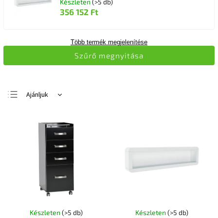
Készleten
(>5 db)
356 152 Ft
Több termék megjelenítése
Szűrő megnyitása
Ajánljuk
Legolcsóbb elöl
Legdrágább
Legnépszerűbb
termékek
ABC szerint
Készleten
(>5 db)
Készleten
(>5 db)