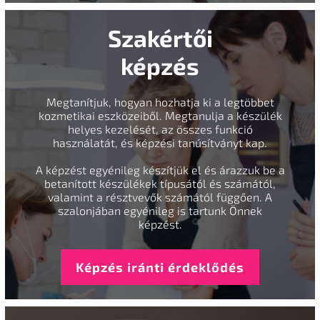
Szakértői
képzés
Megtanítjuk, hogyan hozhatja ki a legtöbbet
kozmetikai eszközeiből. Megtanulja a készülék
helyes kezelését, az összes funkció
használatát, és képzési tanúsítványt kap.
A képzést egyénileg készítjük el és árazzuk be a
betanított készülékek típusától és számától,
valamint a résztvevők számától függően. A
szalonjában egyénileg is tartunk Önnek
képzést.
Képzés iránti érdeklődés