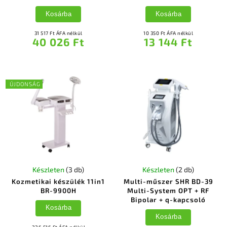
Kosárba
Kosárba
31 517 Ft ÁFA nélkül
10 350 Ft ÁFA nélkül
40 026 Ft
13 144 Ft
ÚJDONSÁG
Készleten
(3 db)
Készleten
(2 db)
Kozmetikai készülék 11in1
Multi-műszer SHR BD-39
BR-9900H
Multi-System OPT + RF
Bipolar + q-kapcsoló
Kosárba
Kosárba
226 516 Ft ÁFA nélkül