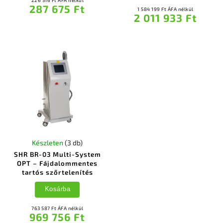
287 675 Ft
1 584 199 Ft ÁFA nélkül
2 011 933 Ft
Készleten
(3 db)
SHR BR-03 Multi-System
OPT – Fájdalommentes
tartós szőrtelenítés
Kosárba
763 587 Ft ÁFA nélkül
969 756 Ft