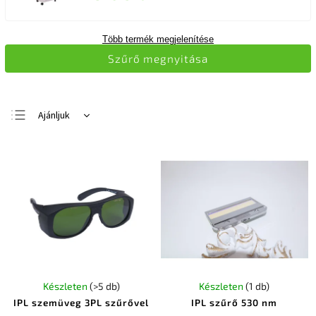
Több termék megjelenítése
Szűrő megnyitása
Ajánljuk
Legolcsóbb elöl
Legdrágább
Legnépszerűbb
termékek
ABC szerint
Készleten
(>5 db)
Készleten
(1 db)
IPL szemüveg 3PL szűrővel
IPL szűrő 530 nm