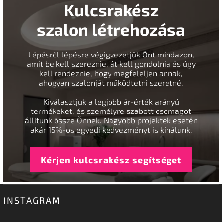
Kulcsrakész
szalon létrehozása
Lépésről lépésre végigvezetjük Önt mindazon,
amit be kell szereznie, át kell gondolnia és úgy
kell rendeznie, hogy megfeleljen annak,
ahogyan szalonját működtetni szeretné.
Kiválasztjuk a legjobb ár-érték arányú
termékeket, és személyre szabott csomagot
állítunk össze Önnek. Nagyobb projektek esetén
akár 15%-os egyedi kedvezményt is kínálunk.
Kérjen kulcsrakész segítséget
INSTAGRAM