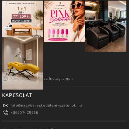
Kövessen minket az Instagramon
KAPCSOLAT
Info
@
nagykereskedelem-szalonok.hu
+36707429656