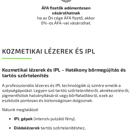
ÁFA fizetők adómentesen
vásárolhatnak
ha az Ön cége ÁFA fizető, akkor
0%-os ÁFA-val vásárolhat.
KOZMETIKAI LÉZEREK ÉS IPL
Kozmetikai lézerek és IPL – Hatékony bőrmegújítás és
tartós szőrtelenítés
A professzionális lézeres és IPL technológiák új szintre emelik a
szépségápolást. Legyen szó tartós szőrtelenítésről, aknékezelésről,
pigmentfoltok halványításáról vagy bőrfiatalításról, ezek az
eszközök pontosan és biztonságosan dolgoznak.
Nálunk megtalálod:
IPL gépek
(intenzív pulzáló fény),
Diódalézerek
tartós szőrtelenítéshez,