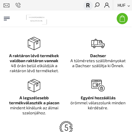
HUF
Keresés
A raktáron lévő termékek
Dachser
valóban raktáron vannak
A túlméretes szállítmányokat
48 órán belül elküldjük a
a Dachser szállítja ki Önnek.
raktáron lévő termékeket.
A legszélesebb
Egyéni hozzáállás
termékválaszték a piacon
örömmel válaszolunk minden
mindent kínálunk az álmai
kérdésére.
szalonjához.