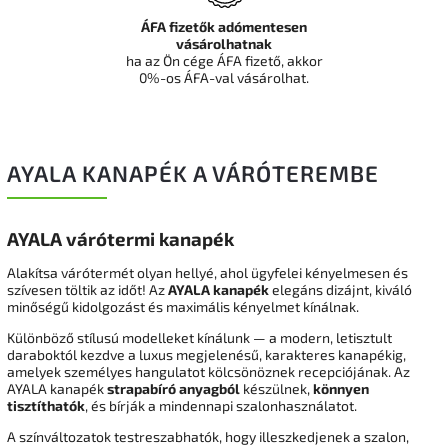
ÁFA fizetők adómentesen
vásárolhatnak
ha az Ön cége ÁFA fizető, akkor
0%-os ÁFA-val vásárolhat.
AYALA KANAPÉK A VÁRÓTEREMBE
AYALA várótermi kanapék
Alakítsa várótermét olyan hellyé, ahol ügyfelei kényelmesen és
szívesen töltik az időt! Az
AYALA kanapék
elegáns dizájnt, kiváló
minőségű kidolgozást és maximális kényelmet kínálnak.
Különböző stílusú modelleket kínálunk — a modern, letisztult
daraboktól kezdve a luxus megjelenésű, karakteres kanapékig,
amelyek személyes hangulatot kölcsönöznek recepciójának. Az
AYALA kanapék
strapabíró anyagból
készülnek,
könnyen
tisztíthatók
, és bírják a mindennapi szalonhasználatot.
A színváltozatok testreszabhatók, hogy illeszkedjenek a szalon,