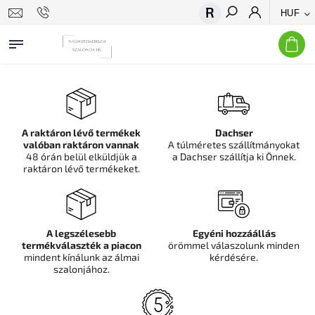
HUF
Keresés
A raktáron lévő termékek
Dachser
valóban raktáron vannak
A túlméretes szállítmányokat
48 órán belül elküldjük a
a Dachser szállítja ki Önnek.
raktáron lévő termékeket.
A legszélesebb
Egyéni hozzáállás
termékválaszték a piacon
örömmel válaszolunk minden
mindent kínálunk az álmai
kérdésére.
szalonjához.