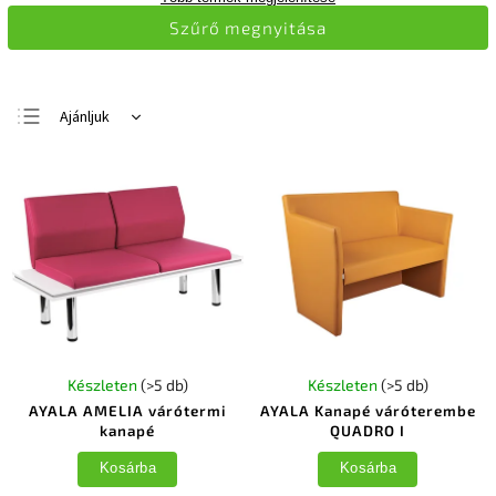
Szűrő megnyitása
Ajánljuk
Legolcsóbb elöl
Legdrágább
Legnépszerűbb
termékek
ABC szerint
Készleten
(>5 db)
Készleten
(>5 db)
AYALA AMELIA várótermi
AYALA Kanapé váróterembe
kanapé
QUADRO I
Kosárba
Kosárba