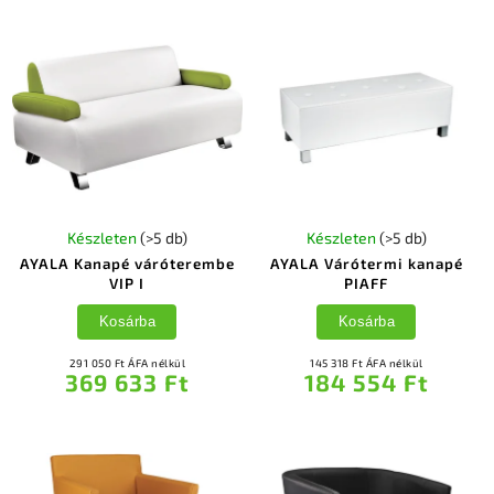
Készleten
(>5 db)
Készleten
(>5 db)
AYALA Kanapé váróterembe
AYALA Várótermi kanapé
VIP I
PIAFF
Kosárba
Kosárba
291 050 Ft ÁFA nélkül
145 318 Ft ÁFA nélkül
369 633 Ft
184 554 Ft