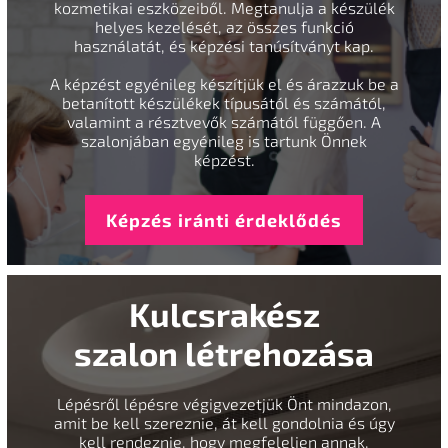
kozmetikai eszközeiből. Megtanulja a készülék
helyes kezelését, az összes funkció
használatát, és képzési tanúsítványt kap.
A képzést egyénileg készítjük el és árazzuk be a
betanított készülékek típusától és számától,
valamint a résztvevők számától függően. A
szalonjában egyénileg is tartunk Önnek
képzést.
Képzés iránti érdeklődés
Kulcsrakész
szalon létrehozása
Lépésről lépésre végigvezetjük Önt mindazon,
amit be kell szereznie, át kell gondolnia és úgy
kell rendeznie, hogy megfeleljen annak,