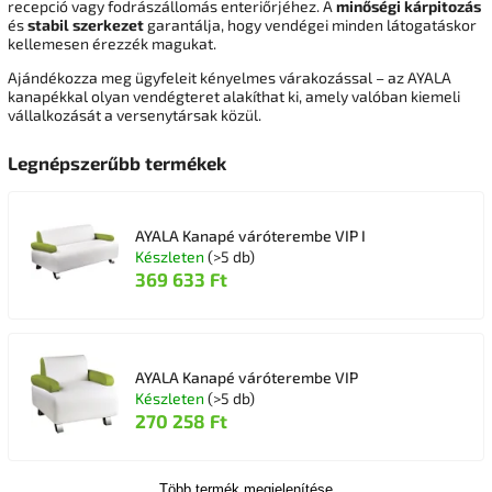
recepció vagy fodrászállomás enteriőrjéhez. A
minőségi kárpitozás
és
stabil szerkezet
garantálja, hogy vendégei minden látogatáskor
kellemesen érezzék magukat.
Ajándékozza meg ügyfeleit kényelmes várakozással – az AYALA
kanapékkal olyan vendégteret alakíthat ki, amely valóban kiemeli
vállalkozását a versenytársak közül.
Legnépszerűbb termékek
AYALA Kanapé váróterembe VIP I
Készleten
(>5 db)
369 633 Ft
AYALA Kanapé váróterembe VIP
Készleten
(>5 db)
270 258 Ft
Több termék megjelenítése