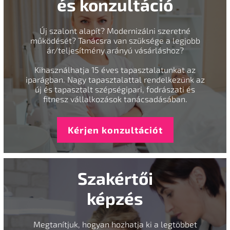
és konzultáció
Új szalont alapít? Modernizálni szeretné
működését? Tanácsra van szüksége a legjobb
ár/teljesítmény arányú vásárláshoz?
Kihasználhatja 15 éves tapasztalatunkat az
iparágban. Nagy tapasztalattal rendelkezünk az
új és tapasztalt szépségipari, fodrászati és
fitnesz vállalkozások tanácsadásában.
Kérjen konzultációt
Szakértői
képzés
Megtanítjuk, hogyan hozhatja ki a legtöbbet