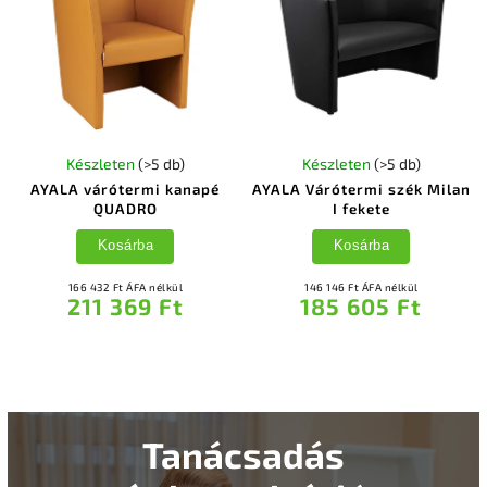
Készleten
(>5 db)
Készleten
(>5 db)
AYALA várótermi kanapé
AYALA Várótermi szék Milan
QUADRO
I fekete
Kosárba
Kosárba
166 432 Ft ÁFA nélkül
146 146 Ft ÁFA nélkül
211 369 Ft
185 605 Ft
Tanácsadás