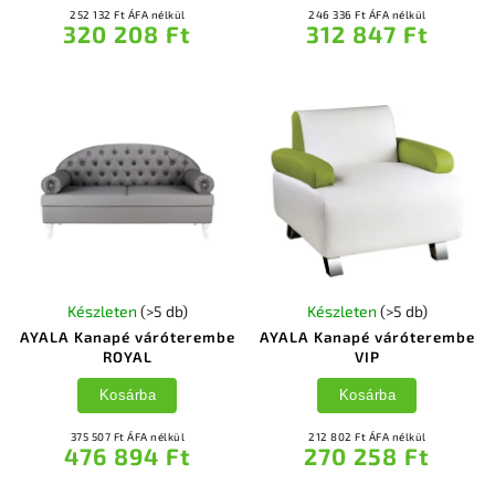
252 132 Ft ÁFA nélkül
246 336 Ft ÁFA nélkül
320 208 Ft
312 847 Ft
Készleten
(>5 db)
Készleten
(>5 db)
AYALA Kanapé váróterembe
AYALA Kanapé váróterembe
ROYAL
VIP
Kosárba
Kosárba
375 507 Ft ÁFA nélkül
212 802 Ft ÁFA nélkül
476 894 Ft
270 258 Ft