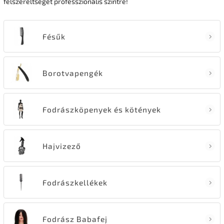
felszereltségét professzionális szintre!
Fésűk
Borotvapengék
Fodrászköpenyek és kötények
Hajvizező
Fodrászkellékek
Fodrász Babafej