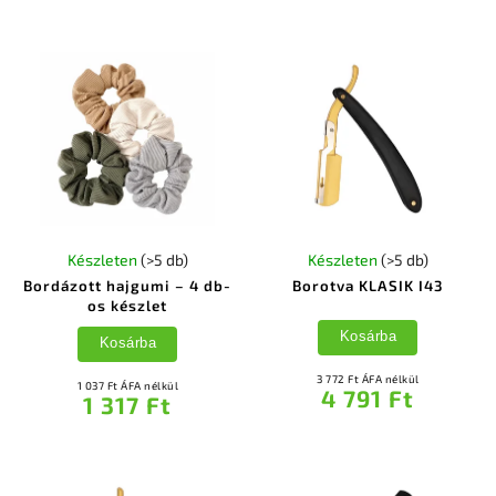
Készleten
(>5 db)
Készleten
(>5 db)
Bordázott hajgumi – 4 db-
Borotva KLASIK I43
os készlet
Kosárba
Kosárba
3 772 Ft ÁFA nélkül
1 037 Ft ÁFA nélkül
4 791 Ft
1 317 Ft