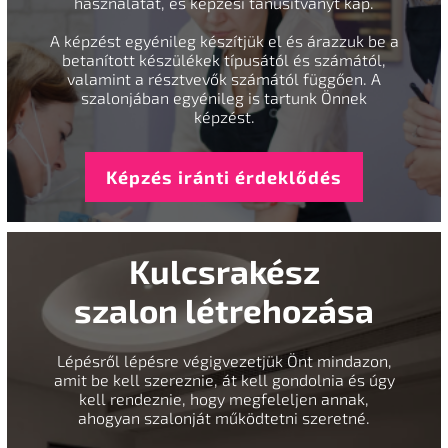
használatát, és képzési tanúsítványt kap.
A képzést egyénileg készítjük el és árazzuk be a
betanított készülékek típusától és számától,
valamint a résztvevők számától függően. A
szalonjában egyénileg is tartunk Önnek
képzést.
Képzés iránti érdeklődés
Kulcsrakész
szalon létrehozása
Lépésről lépésre végigvezetjük Önt mindazon,
amit be kell szereznie, át kell gondolnia és úgy
kell rendeznie, hogy megfeleljen annak,
ahogyan szalonját működtetni szeretné.