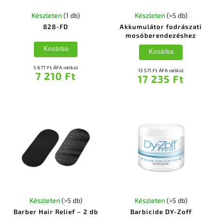
Készleten
(1 db)
Készleten
(>5 db)
828-FD
Akkumulátor fodrászati
mosóberendezéshez
Kosárba
Kosárba
5 677 Ft ÁFA nélkül
13 571 Ft ÁFA nélkül
7 210 Ft
17 235 Ft
Készleten
(>5 db)
Készleten
(>5 db)
Barber Hair Relief – 2 db
Barbicide DY-Zoff