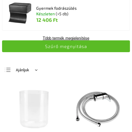
Gyermek fodrászülés
Készleten
(>5 db)
12 406 Ft
Több termék megjelenítése
Szűrő megnyitása
Ajánljuk
Legolcsóbb elöl
Legdrágább
Legnépszerűbb
termékek
ABC szerint