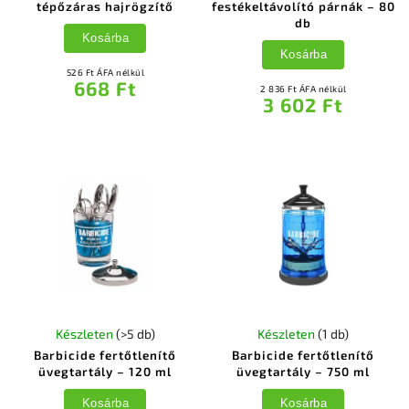
tépőzáras hajrögzítő
festékeltávolító párnák – 80
db
Kosárba
Kosárba
526 Ft ÁFA nélkül
668 Ft
2 836 Ft ÁFA nélkül
3 602 Ft
Készleten
(>5 db)
Készleten
(1 db)
Barbicide fertőtlenítő
Barbicide fertőtlenítő
üvegtartály – 120 ml
üvegtartály – 750 ml
Kosárba
Kosárba