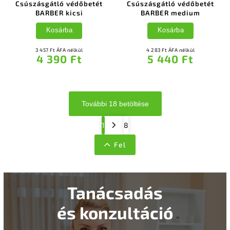
Csúszásgátló védőbetét
Csúszásgátló védőbetét
BARBER kicsi
BARBER medium
Kosárba
Kosárba
3 457 Ft ÁFA nélkül
4 283 Ft ÁFA nélkül
4 390 Ft
5 440 Ft
További 18 betöltése
1
8
Fel
Tanácsadás
és konzultáció