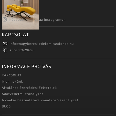
Kövessen minket az Instagramon
KAPCSOLAT
Info
@
nagykereskedelem-szalonok.hu
+36707429656
INFORMACE PRO VÁS
KAPCSOLAT
Írjon nekünk
Általános Szerződési Feltételek
Adatvédelmi szabályzat
A cookie használatára vonatkozó szabályzat
BLOG