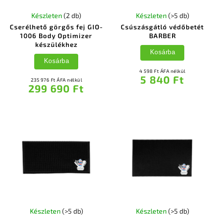
Készleten
(2 db)
Készleten
(>5 db)
Cserélhető görgős fej GIO-
Csúszásgátló védőbetét
1006 Body Optimizer
BARBER
készülékhez
Kosárba
Kosárba
4 598 Ft ÁFA nélkül
5 840 Ft
235 976 Ft ÁFA nélkül
299 690 Ft
Készleten
(>5 db)
Készleten
(>5 db)