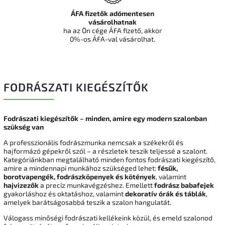
ÁFA fizetők adómentesen
vásárolhatnak
ha az Ön cége ÁFA fizető, akkor
0%-os ÁFA-val vásárolhat.
FODRÁSZATI KIEGÉSZÍTŐK
Fodrászati kiegészítők – minden, amire egy modern szalonban
szükség van
A professzionális fodrászmunka nemcsak a székekről és
hajformázó gépekről szól – a részletek teszik teljessé a szalont.
Kategóriánkban megtalálható minden fontos fodrászati kiegészítő,
amire a mindennapi munkához szükséged lehet:
fésűk,
borotvapengék, fodrászköpenyek és kötények
, valamint
hajvizezők
a precíz munkavégzéshez. Emellett
fodrász babafejek
gyakorláshoz és oktatáshoz, valamint
dekoratív órák és táblák
,
amelyek barátságosabbá teszik a szalon hangulatát.
Válogass minőségi fodrászati kellékeink közül, és emeld szalonod