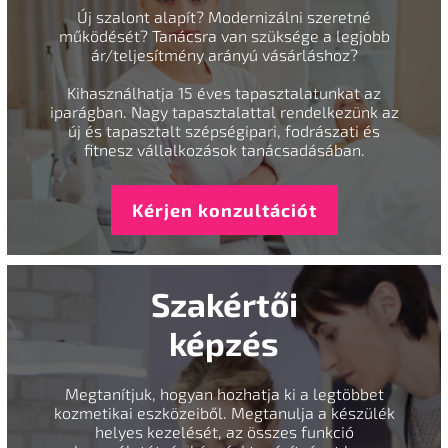
Új szalont alapít? Modernizálni szeretné
működését? Tanácsra van szüksége a legjobb
ár/teljesítmény arányú vásárláshoz?
Kihasználhatja 15 éves tapasztalatunkat az
iparágban. Nagy tapasztalattal rendelkezünk az
új és tapasztalt szépségipari, fodrászati és
fitnesz vállalkozások tanácsadásában.
Kérjen konzultációt
Szakértői
képzés
Megtanítjuk, hogyan hozhatja ki a legtöbbet
kozmetikai eszközeiből. Megtanulja a készülék
helyes kezelését, az összes funkció