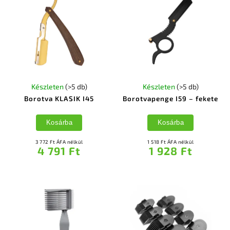
Készleten
(>5 db)
Készleten
(>5 db)
Borotva KLASIK I45
Borotvapenge I59 – fekete
Kosárba
Kosárba
3 772 Ft ÁFA nélkül
1 518 Ft ÁFA nélkül
4 791 Ft
1 928 Ft