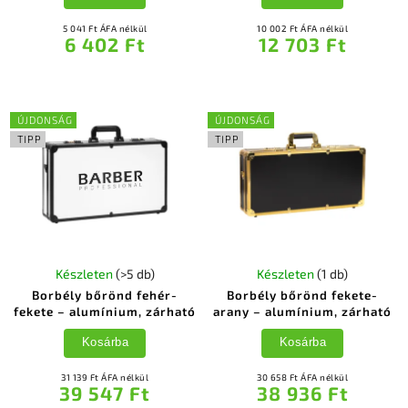
5 041 Ft ÁFA nélkül
10 002 Ft ÁFA nélkül
6 402 Ft
12 703 Ft
ÚJDONSÁG
ÚJDONSÁG
TIPP
TIPP
Készleten
(>5 db)
Készleten
(1 db)
Borbély bőrönd fehér-
Borbély bőrönd fekete-
fekete – alumínium, zárható
arany – alumínium, zárható
Kosárba
Kosárba
31 139 Ft ÁFA nélkül
30 658 Ft ÁFA nélkül
39 547 Ft
38 936 Ft