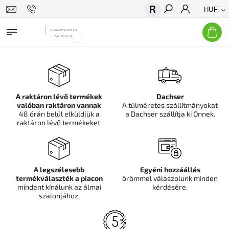
HUF
Keresés
A raktáron lévő termékek
Dachser
valóban raktáron vannak
A túlméretes szállítmányokat
48 órán belül elküldjük a
a Dachser szállítja ki Önnek.
raktáron lévő termékeket.
A legszélesebb
Egyéni hozzáállás
termékválaszték a piacon
örömmel válaszolunk minden
mindent kínálunk az álmai
kérdésére.
szalonjához.