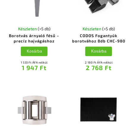
Készleten
(>5 db)
Készleten
(>5 db)
Borotvás árnyaló fésű –
CODOS Fogantyúk
precíz hajvágáshoz
borotvához 8db CHC-980
Kosárba
Kosárba
1 533 Ft ÁFA nélkül
2 180 Ft ÁFA nélkül
1 947 Ft
2 768 Ft