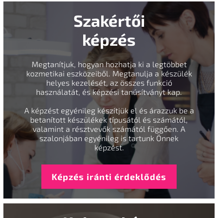
Szakértői
képzés
Megtanítjuk, hogyan hozhatja ki a legtöbbet
kozmetikai eszközeiből. Megtanulja a készülék
helyes kezelését, az összes funkció
használatát, és képzési tanúsítványt kap.
A képzést egyénileg készítjük el és árazzuk be a
betanított készülékek típusától és számától,
valamint a résztvevők számától függően. A
szalonjában egyénileg is tartunk Önnek
képzést.
Képzés iránti érdeklődés