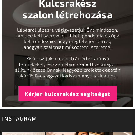
Kulcsrakész
szalon létrehozása
Lépésről lépésre végigvezetjük Önt mindazon,
amit be kell szereznie, át kell gondolnia és úgy
kell rendeznie, hogy megfeleljen annak,
ahogyan szalonját működtetni szeretné.
Kiválasztjuk a legjobb ár-érték arányú
termékeket, és személyre szabott csomagot
állítunk össze Önnek. Nagyobb projektek esetén
akár 15%-os egyedi kedvezményt is kínálunk.
Kérjen kulcsrakész segítséget
INSTAGRAM