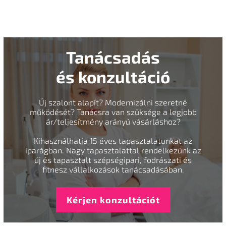
Tanácsadás
és konzultáció
Új szalont alapít? Modernizálni szeretné
működését? Tanácsra van szüksége a legjobb
ár/teljesítmény arányú vásárláshoz?
Kihasználhatja 15 éves tapasztalatunkat az
iparágban. Nagy tapasztalattal rendelkezünk az
új és tapasztalt szépségipari, fodrászati és
fitnesz vállalkozások tanácsadásában.
Kérjen konzultációt