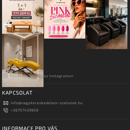
Kövessen minket az Instagramon
KAPCSOLAT
Info
@
nagykereskedelem-szalonok.hu
+36707429656
INFORMACE PRO VÁS