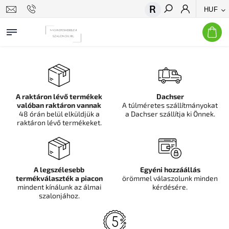
HUF
Keresés
A raktáron lévő termékek
Dachser
valóban raktáron vannak
A túlméretes szállítmányokat
48 órán belül elküldjük a
a Dachser szállítja ki Önnek.
raktáron lévő termékeket.
A legszélesebb
Egyéni hozzáállás
termékválaszték a piacon
örömmel válaszolunk minden
mindent kínálunk az álmai
kérdésére.
szalonjához.