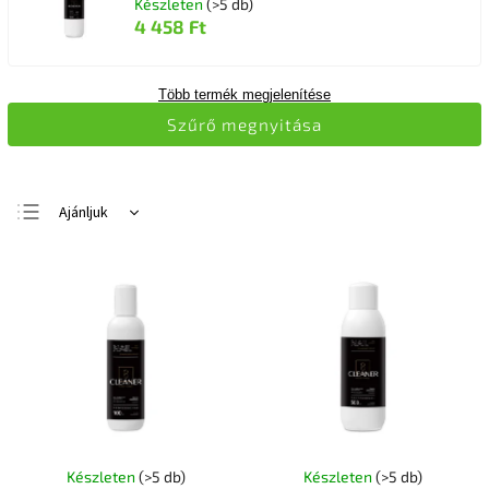
Készleten
(>5 db)
4 458 Ft
Több termék megjelenítése
Szűrő megnyitása
Ajánljuk
Legolcsóbb elöl
Legdrágább
Legnépszerűbb
termékek
ABC szerint
Készleten
(>5 db)
Készleten
(>5 db)