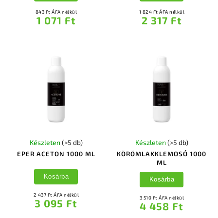
843 Ft ÁFA nélkül
1 824 Ft ÁFA nélkül
1 071 Ft
2 317 Ft
Készleten
(>5 db)
Készleten
(>5 db)
EPER ACETON 1000 ML
KÖRÖMLAKKLEMOSÓ 1000
ML
Kosárba
Kosárba
2 437 Ft ÁFA nélkül
3 510 Ft ÁFA nélkül
3 095 Ft
4 458 Ft