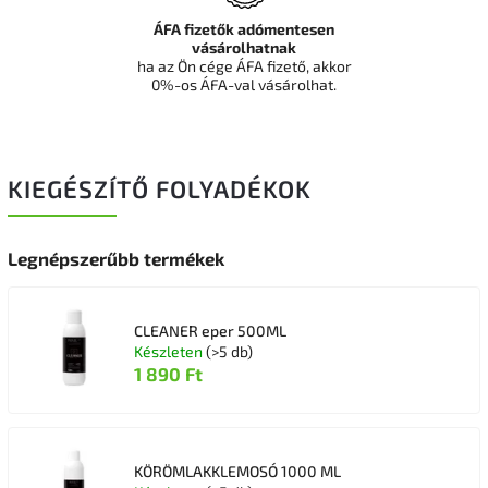
ÁFA fizetők adómentesen
vásárolhatnak
ha az Ön cége ÁFA fizető, akkor
0%-os ÁFA-val vásárolhat.
KIEGÉSZÍTŐ FOLYADÉKOK
Legnépszerűbb termékek
CLEANER eper 500ML
Készleten
(>5 db)
1 890 Ft
KÖRÖMLAKKLEMOSÓ 1000 ML