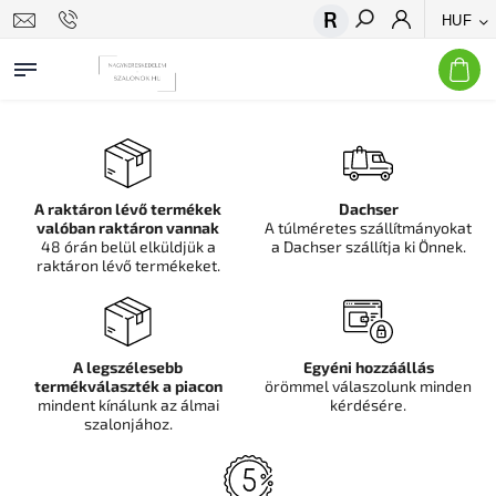
HUF
Keresés
A raktáron lévő termékek
Dachser
valóban raktáron vannak
A túlméretes szállítmányokat
48 órán belül elküldjük a
a Dachser szállítja ki Önnek.
raktáron lévő termékeket.
A legszélesebb
Egyéni hozzáállás
termékválaszték a piacon
örömmel válaszolunk minden
mindent kínálunk az álmai
kérdésére.
szalonjához.