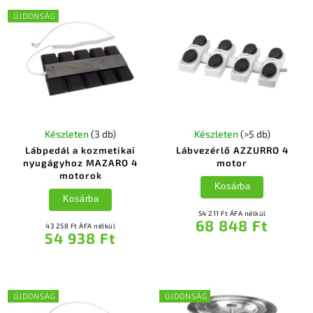
ÚJDONSÁG
Készleten
(3 db)
Készleten
(>5 db)
Lábpedál a kozmetikai
Lábvezérlő AZZURRO 4
nyugágyhoz MAZARO 4
motor
motorok
Kosárba
Kosárba
54 211 Ft ÁFA nélkül
68 848 Ft
43 258 Ft ÁFA nélkül
54 938 Ft
ÚJDONSÁG
ÚJDONSÁG