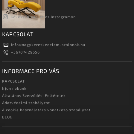
Kövessen minket az Instagramon
KAPCSOLAT
Info
@
nagykereskedelem-szalonok.hu
+36707429656
INFORMACE PRO VÁS
KAPCSOLAT
Írjon nekünk
Általános Szerződési Feltételek
Adatvédelmi szabályzat
A cookie használatára vonatkozó szabályzat
BLOG