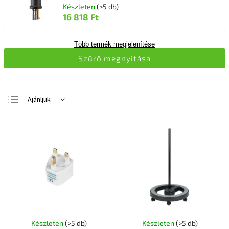
Készleten
(>5 db)
16 818 Ft
Több termék megjelenítése
Szűrő megnyitása
Ajánljuk
Legolcsóbb elöl
Legdrágább
Legnépszerűbb
termékek
ABC szerint
Készleten
(>5 db)
Készleten
(>5 db)