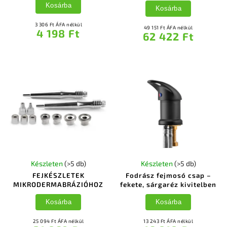
Kosárba
Kosárba
3 306 Ft ÁFA nélkül
49 151 Ft ÁFA nélkül
4 198 Ft
62 422 Ft
Készleten
(>5 db)
Készleten
(>5 db)
FEJKÉSZLETEK
Fodrász fejmosó csap –
MIKRODERMABRÁZIÓHOZ
fekete, sárgaréz kivitelben
Kosárba
Kosárba
25 094 Ft ÁFA nélkül
13 243 Ft ÁFA nélkül