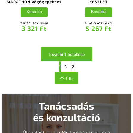
MARATHON vágógépekhez
KÉSZLET
Kosárba
Kosárba
2 615 Ft ÁFA nélkül
4 147 Ft ÁFA nélkül
3 321 Ft
5 267 Ft
További 1 betöltése
1
2
Fel
Tanácsadás
és konzultáció
Új szalont alapít? Modernizálni szeretné