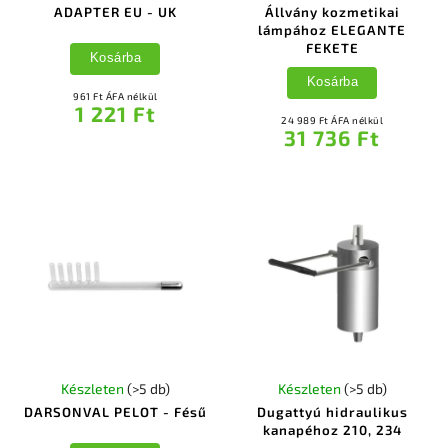
ADAPTER EU - UK
Állvány kozmetikai
lámpához ELEGANTE
FEKETE
Kosárba
Kosárba
961 Ft ÁFA nélkül
1 221 Ft
24 989 Ft ÁFA nélkül
31 736 Ft
Készleten
(>5 db)
Készleten
(>5 db)
DARSONVAL PELOT - Fésű
Dugattyú hidraulikus
kanapéhoz 210, 234