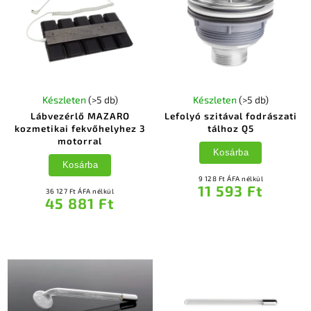
Készleten
(>5 db)
Készleten
(>5 db)
Lábvezérlő MAZARO
Lefolyó szitával fodrászati
kozmetikai fekvőhelyhez 3
tálhoz Q5
motorral
Kosárba
Kosárba
9 128 Ft ÁFA nélkül
11 593 Ft
36 127 Ft ÁFA nélkül
45 881 Ft