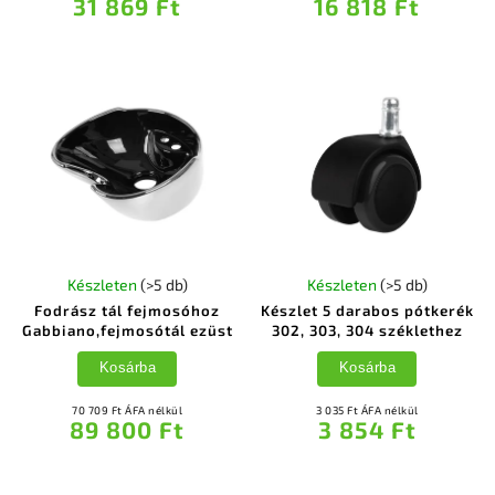
31 869 Ft
16 818 Ft
Készleten
(>5 db)
Készleten
(>5 db)
Fodrász tál fejmosóhoz
Készlet 5 darabos pótkerék
Gabbiano,fejmosótál ezüst
302, 303, 304 széklethez
Kosárba
Kosárba
70 709 Ft ÁFA nélkül
3 035 Ft ÁFA nélkül
89 800 Ft
3 854 Ft