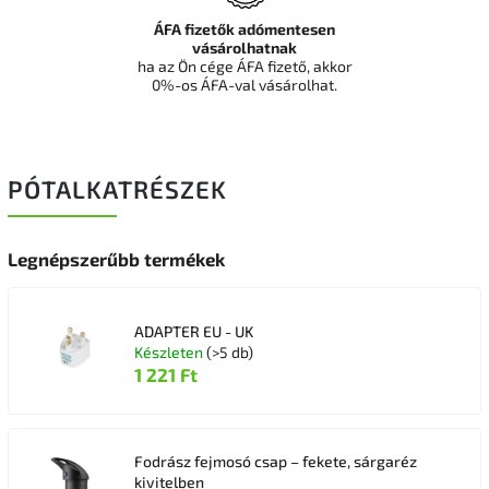
ÁFA fizetők adómentesen
vásárolhatnak
ha az Ön cége ÁFA fizető, akkor
0%-os ÁFA-val vásárolhat.
PÓTALKATRÉSZEK
Legnépszerűbb termékek
ADAPTER EU - UK
Készleten
(>5 db)
1 221 Ft
Fodrász fejmosó csap – fekete, sárgaréz
kivitelben