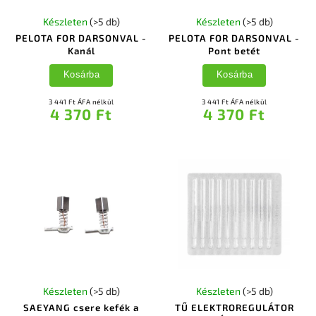
Készleten
(>5 db)
Készleten
(>5 db)
PELOTA FOR DARSONVAL -
PELOTA FOR DARSONVAL -
Kanál
Pont betét
Kosárba
Kosárba
3 441 Ft ÁFA nélkül
3 441 Ft ÁFA nélkül
4 370 Ft
4 370 Ft
Készleten
(>5 db)
Készleten
(>5 db)
SAEYANG csere kefék a
TŰ ELEKTROREGULÁTOR