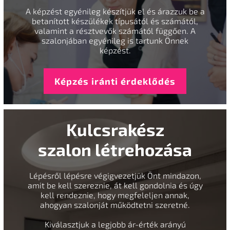
A képzést egyénileg készítjük el és árazzuk be a
betanított készülékek típusától és számától,
valamint a résztvevők számától függően. A
szalonjában egyénileg is tartunk Önnek
képzést.
Képzés iránti érdeklődés
Kulcsrakész
szalon létrehozása
Lépésről lépésre végigvezetjük Önt mindazon,
amit be kell szereznie, át kell gondolnia és úgy
kell rendeznie, hogy megfeleljen annak,
ahogyan szalonját működtetni szeretné.
Kiválasztjuk a legjobb ár-érték arányú