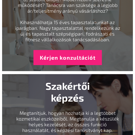
működését? Tanácsra van szüksége a legjobb
ár/teljesítmény arányú vásárláshoz?
Kihasználhatja 15 éves tapasztalatunkat az
iparágban. Nagy tapasztalattal rendelkezünk az
új és tapasztalt szépségipari, fodrászati és
fitnesz vállalkozások tanácsadásában.
Kérjen konzultációt
Szakértői
képzés
Megtanítjuk, hogyan hozhatja ki a legtöbbet
kozmetikai eszközeiből. Megtanulja a készülék
helyes kezelését, az összes funkció
használatát, és képzési tanúsítványt kap.