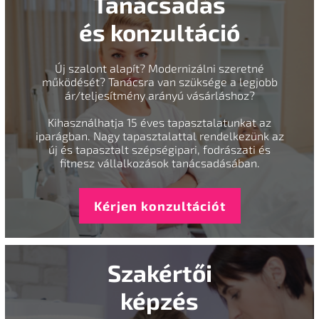
Tanácsadás
és konzultáció
Új szalont alapít? Modernizálni szeretné
működését? Tanácsra van szüksége a legjobb
ár/teljesítmény arányú vásárláshoz?
Kihasználhatja 15 éves tapasztalatunkat az
iparágban. Nagy tapasztalattal rendelkezünk az
új és tapasztalt szépségipari, fodrászati és
fitnesz vállalkozások tanácsadásában.
Kérjen konzultációt
Szakértői
képzés