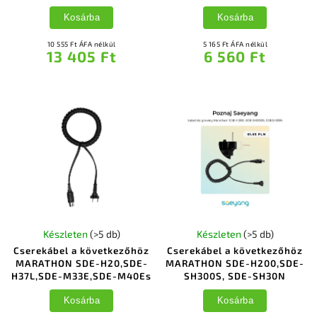
Kosárba
Kosárba
10 555 Ft ÁFA nélkül
5 165 Ft ÁFA nélkül
13 405 Ft
6 560 Ft
Készleten
(>5 db)
Készleten
(>5 db)
Cserekábel a következőhöz
Cserekábel a következőhöz
MARATHON SDE-H20,SDE-
MARATHON SDE-H200,SDE-
H37L,SDE-M33E,SDE-M40Es
SH300S, SDE-SH30N
Kosárba
Kosárba