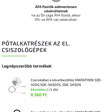
ÁFA fizetők adómentesen
vásárolhatnak
ha az Ön cége ÁFA fizető, akkor
0%-os ÁFA-val vásárolhat.
PÓTALKATRÉSZEK AZ EL.
CSISZOLÓGÉPEK
Legnépszerűbb termékek
Cserekábel a következőhöz MARATHON SDE-
H200,SDE-SH300S, SDE-SH30N
Készleten
(>5 db)
6 560 Ft