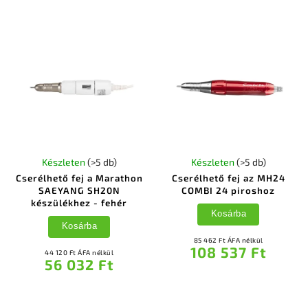
Készleten
(>5 db)
Készleten
(>5 db)
Cserélhető fej a Marathon
Cserélhető fej az MH24
SAEYANG SH20N
COMBI 24 piroshoz
készülékhez - fehér
Kosárba
Kosárba
85 462 Ft ÁFA nélkül
108 537 Ft
44 120 Ft ÁFA nélkül
56 032 Ft