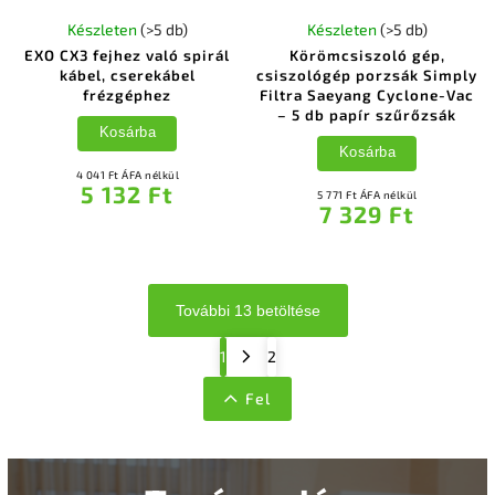
Készleten
(>5 db)
Készleten
(>5 db)
EXO CX3 fejhez való spirál
Körömcsiszoló gép,
kábel, cserekábel
csiszológép porzsák Simply
frézgéphez
Filtra Saeyang Cyclone-Vac
– 5 db papír szűrőzsák
Kosárba
Kosárba
4 041 Ft ÁFA nélkül
5 132 Ft
5 771 Ft ÁFA nélkül
7 329 Ft
További 13 betöltése
1
2
Fel