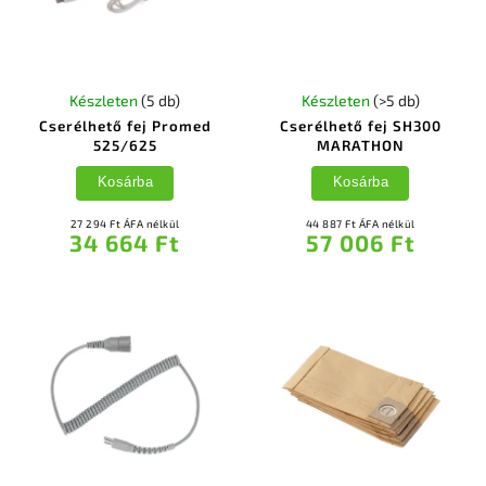
Készleten
(5 db)
Készleten
(>5 db)
Cserélhető fej Promed
Cserélhető fej SH300
525/625
MARATHON
Kosárba
Kosárba
27 294 Ft ÁFA nélkül
44 887 Ft ÁFA nélkül
34 664 Ft
57 006 Ft