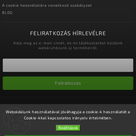
A cookie használatára vonatkozó szabályzat
BLOG
FELIRATKOZÁS HÍRLEVÉLRE
Adja meg az e-mail címét, és mi tájékoztatást küldünk
webáruházunk új termékeiről.
Feliratkozás
Copyright 2026
Nagykereskedelem-szalonok
. Minden jog
fenntartva.
Weboldalunk használatával jóváhagyja a cookie-k használatát a
Cookie-kkal kapcsolatos irányelv értelmében.
Süti beállítások szerkesztése
Vytvořil
Shoptet
| Design
Shoptak.cz.
Beállítások