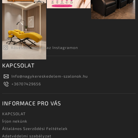
Kövessen minket az Instagramon
KAPCSOLAT
Info
@
nagykereskedelem-szalonok.hu
+36707429656
INFORMACE PRO VÁS
KAPCSOLAT
Írjon nekünk
Általános Szerződési Feltételek
Adatvédelmi szabályzat