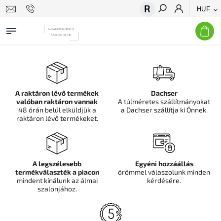
HUF
Keresés
A raktáron lévő termékek
Dachser
valóban raktáron vannak
A túlméretes szállítmányokat
48 órán belül elküldjük a
a Dachser szállítja ki Önnek.
raktáron lévő termékeket.
A legszélesebb
Egyéni hozzáállás
termékválaszték a piacon
örömmel válaszolunk minden
mindent kínálunk az álmai
kérdésére.
szalonjához.