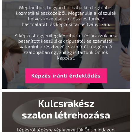
Megtanítjuk, hogyan hozhatja ki a legtöbbet
kozmetikai eszközeiből. Megtanulja a készülék
helyes kezelését, az összes funkció
használatát, és képzési tanúsítványt kap.
A képzést egyénileg készítjük el és árazzuk be a
betanított készülékek típusától és számától,
valamint a résztvevők számától függően. A
szalonjában egyénileg is tartunk Önnek
képzést.
Képzés iránti érdeklődés
Kulcsrakész
szalon létrehozása
Lépésről lépésre végigvezetjük Önt mindazon,