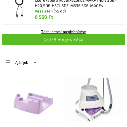
Cserekábel a következőhöz MARATHON SDE-
H20,SDE-H37L,SDE-M33E,SDE-M40Es
Készleten
(>5 db)
6 560 Ft
Több termék megjelenítése
Szűrő megnyitása
Ajánljuk
Legolcsóbb elöl
Legdrágább
Legnépszerűbb
termékek
ABC szerint