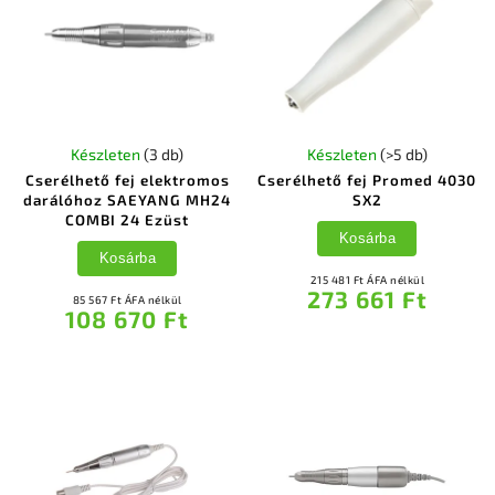
Készleten
(3 db)
Készleten
(>5 db)
Cserélhető fej elektromos
Cserélhető fej Promed 4030
darálóhoz SAEYANG MH24
SX2
COMBI 24 Ezüst
Kosárba
Kosárba
215 481 Ft ÁFA nélkül
273 661 Ft
85 567 Ft ÁFA nélkül
108 670 Ft