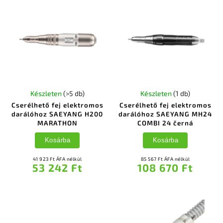
Készleten
(>5 db)
Készleten
(1 db)
Cserélhető fej elektromos
Cserélhető fej elektromos
darálóhoz SAEYANG H200
darálóhoz SAEYANG MH24
MARATHON
COMBI 24 černá
Kosárba
Kosárba
41 923 Ft ÁFA nélkül
85 567 Ft ÁFA nélkül
53 242 Ft
108 670 Ft