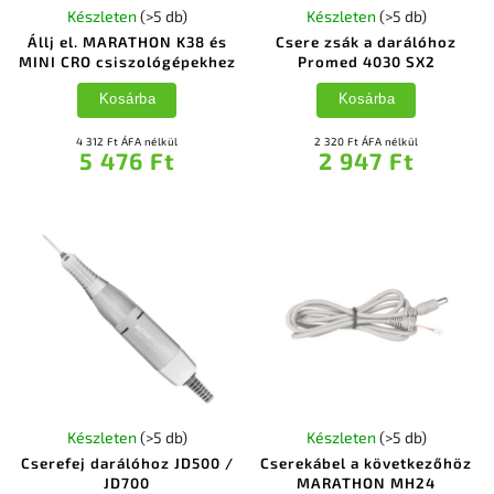
Készleten
(>5 db)
Készleten
(>5 db)
Állj el. MARATHON K38 és
Csere zsák a darálóhoz
MINI CRO csiszológépekhez
Promed 4030 SX2
Kosárba
Kosárba
4 312 Ft ÁFA nélkül
2 320 Ft ÁFA nélkül
5 476 Ft
2 947 Ft
Készleten
(>5 db)
Készleten
(>5 db)
Cserefej darálóhoz JD500 /
Cserekábel a következőhöz
JD700
MARATHON MH24