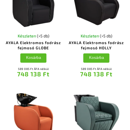
Készleten
(>5 db)
Készleten
(>5 db)
AYALA Elektromos fodrász
AYALA Elektromos fodrász
fejmosó GLOBE
fejmosó HOLLY
Kosárba
Kosárba
589 085 Ft ÁFA nélkül
589 085 Ft ÁFA nélkül
748 138 Ft
748 138 Ft