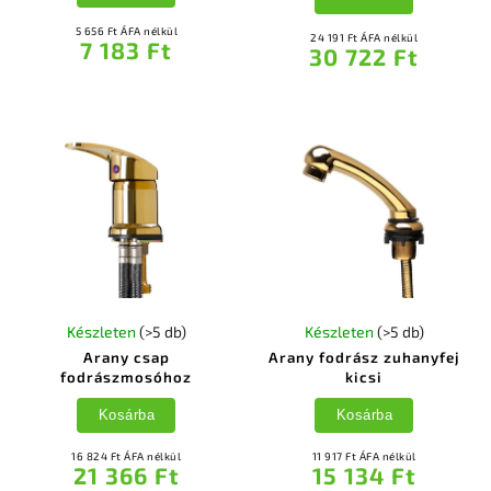
5 656 Ft ÁFA nélkül
24 191 Ft ÁFA nélkül
7 183 Ft
30 722 Ft
Készleten
(>5 db)
Készleten
(>5 db)
Arany csap
Arany fodrász zuhanyfej
fodrászmosóhoz
kicsi
Kosárba
Kosárba
16 824 Ft ÁFA nélkül
11 917 Ft ÁFA nélkül
21 366 Ft
15 134 Ft