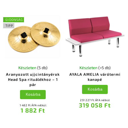
ÚJDONSÁG
TIPP
Készleten
(5 db)
Készleten
(>5 db)
Aranyozott ujjcintányérok
AYALA AMELIA várótermi
Head Spa rituálékhoz – 1
kanapé
pár
Kosárba
Kosárba
251 227 Ft ÁFA nélkül
319 058 Ft
1 482 Ft ÁFA nélkül
1 882 Ft