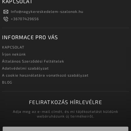
KAPCSOLAT
Info
@
nagykereskedelem-szalonok.hu
+36707429656
INFORMACE PRO VÁS
KAPCSOLAT
Írjon nekünk
Általános Szerződési Feltételek
Adatvédelmi szabályzat
A cookie használatára vonatkozó szabályzat
BLOG
FELIRATKOZÁS HÍRLEVÉLRE
Adja meg az e-mail címét, és mi tájékoztatást küldünk
webáruházunk új termékeiről.