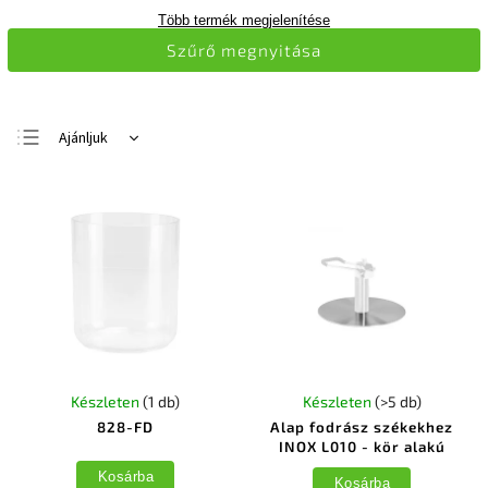
Több termék megjelenítése
Szűrő megnyitása
Ajánljuk
Legolcsóbb elöl
Legdrágább
Legnépszerűbb
termékek
ABC szerint
Készleten
(1 db)
Készleten
(>5 db)
828-FD
Alap fodrász székekhez
INOX L010 - kör alakú
Kosárba
Kosárba