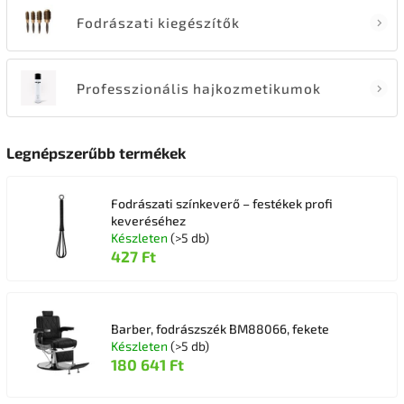
Fodrászati kiegészítők
Professzionális hajkozmetikumok
Legnépszerűbb termékek
Fodrászati színkeverő – festékek profi
keveréséhez
Készleten
(>5 db)
427 Ft
Barber, fodrászszék BM88066, fekete
Készleten
(>5 db)
180 641 Ft