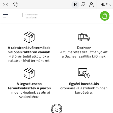
HUF
Keresés
A raktáron lévő termékek
Dachser
valóban raktáron vannak
A túlméretes szállítmányokat
48 órán belül elküldjük a
a Dachser szállítja ki Önnek.
raktáron lévő termékeket.
A legszélesebb
Egyéni hozzáállás
termékválaszték a piacon
örömmel válaszolunk minden
mindent kínálunk az álmai
kérdésére.
szalonjához.