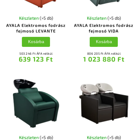
Készleten
(>5 db)
Készleten
(>5 db)
AYALA Elektromos fodrász
AYALA Elektromos fodrász
fejmosó LEVANTE
fejmosó VIDA
Kosárba
Kosárba
503 246 Ft ÁFA nélkül
806 205 Ft ÁFA nélkül
639 123 Ft
1 023 880 Ft
Készleten
(>5 db)
Készleten
(>5 db)