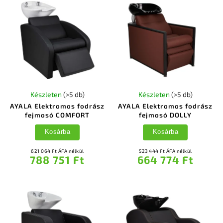
Készleten
(>5 db)
Készleten
(>5 db)
AYALA Elektromos fodrász
AYALA Elektromos fodrász
fejmosó COMFORT
fejmosó DOLLY
Kosárba
Kosárba
621 064 Ft ÁFA nélkül
523 444 Ft ÁFA nélkül
788 751 Ft
664 774 Ft