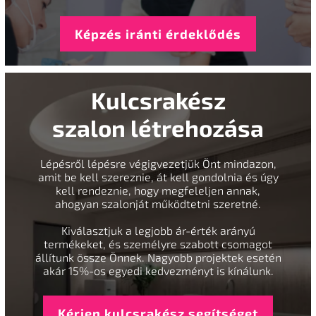
Képzés iránti érdeklődés
Kulcsrakész
szalon létrehozása
Lépésről lépésre végigvezetjük Önt mindazon,
amit be kell szereznie, át kell gondolnia és úgy
kell rendeznie, hogy megfeleljen annak,
ahogyan szalonját működtetni szeretné.
Kiválasztjuk a legjobb ár-érték arányú
termékeket, és személyre szabott csomagot
állítunk össze Önnek. Nagyobb projektek esetén
akár 15%-os egyedi kedvezményt is kínálunk.
Kérjen kulcsrakész segítséget