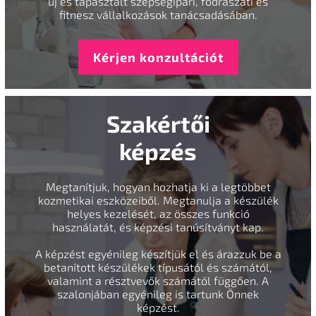
új és tapasztalt szépségipari, fodrászati és
fitnesz vállalkozások tanácsadásában.
Kérjen konzultációt
Szakértői
képzés
Megtanítjuk, hogyan hozhatja ki a legtöbbet
kozmetikai eszközeiből. Megtanulja a készülék
helyes kezelését, az összes funkció
használatát, és képzési tanúsítványt kap.
A képzést egyénileg készítjük el és árazzuk be a
betanított készülékek típusától és számától,
valamint a résztvevők számától függően. A
szalonjában egyénileg is tartunk Önnek
képzést.