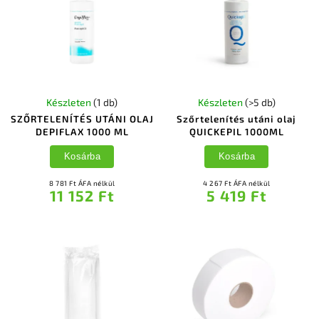
Készleten
(1 db)
Készleten
(>5 db)
SZŐRTELENÍTÉS UTÁNI OLAJ
Szőrtelenítés utáni olaj
DEPIFLAX 1000 ML
QUICKEPIL 1000ML
Kosárba
Kosárba
8 781 Ft ÁFA nélkül
4 267 Ft ÁFA nélkül
11 152 Ft
5 419 Ft