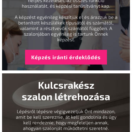
helyes kezelését, az összes funkció
használatát, és képzési tanúsítványt kap.
A képzést egyénileg készítjük el és árazzuk be a
betanított készülékek típusától és számától,
valamint a résztvevők számától függően. A
szalonjában egyénileg is tartunk Önnek
képzést.
Képzés iránti érdeklődés
Kulcsrakész
szalon létrehozása
Lépésről lépésre végigvezetjük Önt mindazon,
amit be kell szereznie, át kell gondolnia és úgy
kell rendeznie, hogy megfeleljen annak,
ahogyan szalonját működtetni szeretné.