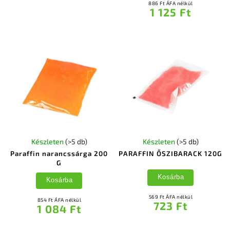
886 Ft ÁFA nélkül
1 125 Ft
Készleten
(>5 db)
Készleten
(>5 db)
Paraffin narancssárga 200
PARAFFIN ŐSZIBARACK 120G
G
Kosárba
Kosárba
569 Ft ÁFA nélkül
854 Ft ÁFA nélkül
723 Ft
1 084 Ft