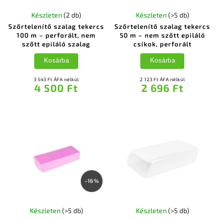
Készleten
(2 db)
Készleten
(>5 db)
Szőrtelenítő szalag tekercs
Szőrtelenítő szalag tekercs
100 m – perforált, nem
50 m – nem szőtt epiláló
szőtt epiláló szalag
csíkok, perforált
Kosárba
Kosárba
3 543 Ft ÁFA nélkül
2 123 Ft ÁFA nélkül
4 500 Ft
2 696 Ft
–16 %
Készleten
(>5 db)
Készleten
(>5 db)