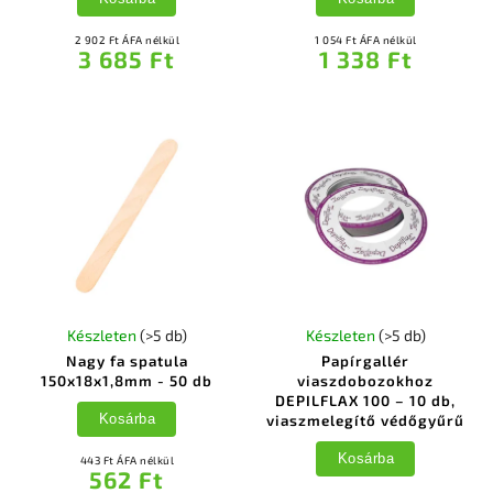
2 902 Ft ÁFA nélkül
1 054 Ft ÁFA nélkül
3 685 Ft
1 338 Ft
Készleten
(>5 db)
Készleten
(>5 db)
Nagy fa spatula
Papírgallér
150x18x1,8mm - 50 db
viaszdobozokhoz
DEPILFLAX 100 – 10 db,
Kosárba
viaszmelegítő védőgyűrű
Kosárba
443 Ft ÁFA nélkül
562 Ft