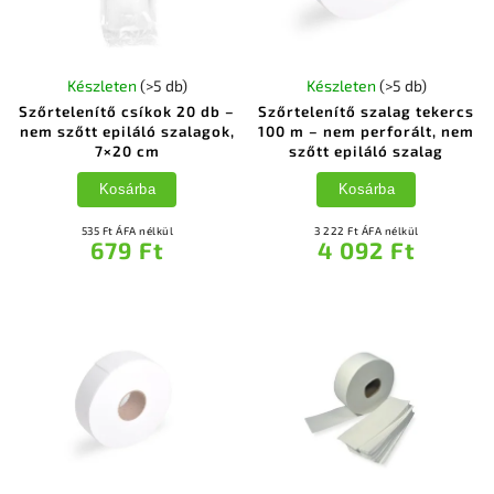
Készleten
(>5 db)
Készleten
(>5 db)
Szőrtelenítő csíkok 20 db –
Szőrtelenítő szalag tekercs
nem szőtt epiláló szalagok,
100 m – nem perforált, nem
7×20 cm
szőtt epiláló szalag
Kosárba
Kosárba
535 Ft ÁFA nélkül
3 222 Ft ÁFA nélkül
679 Ft
4 092 Ft