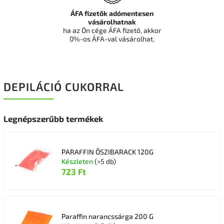
ÁFA fizetők adómentesen
vásárolhatnak
ha az Ön cége ÁFA fizető, akkor
0%-os ÁFA-val vásárolhat.
DEPILÁCIÓ CUKORRAL
Legnépszerűbb termékek
PARAFFIN ŐSZIBARACK 120G
Készleten
(>5 db)
723 Ft
Paraffin narancssárga 200 G