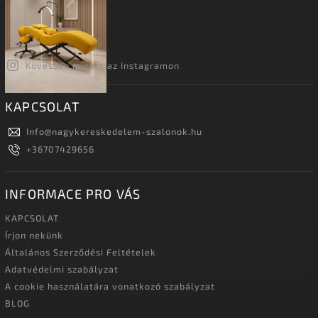
Kövessen minket az Instagramon
KAPCSOLAT
Info
@
nagykereskedelem-szalonok.hu
+36707429656
INFORMACE PRO VÁS
KAPCSOLAT
Írjon nekünk
Általános Szerződési Feltételek
Adatvédelmi szabályzat
A cookie használatára vonatkozó szabályzat
BLOG