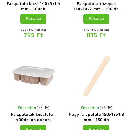
Fa spatula kicsi 140x6x1,4
Fa spatula közepes
mm - 100db
114x10x2 mm - 100 db
Kosárba
Kosárba
626 Ft ÁFA nélkül
642 Ft ÁFA nélkül
795 Ft
815 Ft
Készleten
(>5 db)
Készleten
(>5 db)
Fa spatulák készlete -
Nagy fa spatula 150x18x1,8
400db-os doboz.
mm - 150 db
Kosárba
Kosárba