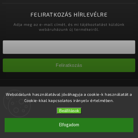
FELIRATKOZÁS HÍRLEVÉLRE
Adja meg az e-mail címét, és mi tájékoztatást küldünk
webáruházunk új termékeiről.
Feliratkozás
Copyright 2026
Nagykereskedelem-szalonok
. Minden jog
fenntartva.
Weboldalunk használatával jóváhagyja a cookie-k használatát a
Cookie-kkal kapcsolatos irányelv értelmében.
Süti beállítások szerkesztése
Vytvořil
Shoptet
| Design
Shoptak.cz.
Beállítások
Elfogadom
1 #