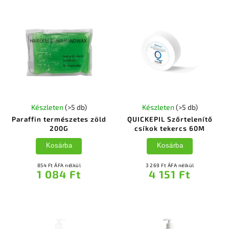
Készleten
(>5 db)
Készleten
(>5 db)
Paraffin természetes zöld
QUICKEPIL Szőrtelenítő
200G
csíkok tekercs 60M
Kosárba
Kosárba
854 Ft ÁFA nélkül
3 269 Ft ÁFA nélkül
1 084 Ft
4 151 Ft