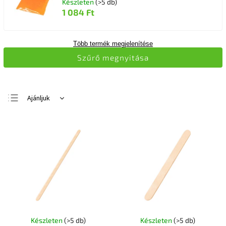
Készleten
(>5 db)
1 084 Ft
Több termék megjelenítése
Szűrő megnyitása
Ajánljuk
Legolcsóbb elöl
Legdrágább
Legnépszerűbb
termékek
ABC szerint
Készleten
(>5 db)
Készleten
(>5 db)