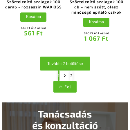
Szőrtelenítő szalagok 100
Szőrtelenítő szalagok 100
darab - rózsaszín WAXKISS
db – nem szőtt, olasz
minőségű epiláló csíkok
Kosárba
Kosárba
442 Ft ÁFA nélkül
561 Ft
840 Ft ÁFA nélkül
1 067 Ft
További 2 betöltése
1
2
Fel
Tanácsadás
és konzultáció