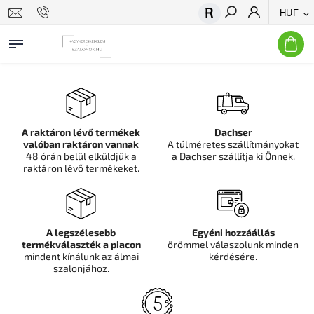
HUF
Keresés
A raktáron lévő termékek
Dachser
valóban raktáron vannak
A túlméretes szállítmányokat
48 órán belül elküldjük a
a Dachser szállítja ki Önnek.
raktáron lévő termékeket.
A legszélesebb
Egyéni hozzáállás
termékválaszték a piacon
örömmel válaszolunk minden
mindent kínálunk az álmai
kérdésére.
szalonjához.