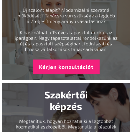
Új szalont alapít? Modernizálni szeretné
működését? Tanácsra van szüksége a legjobb
ár/teljesítmény arányú vásárláshoz?
Kihasználhatja 15 éves tapasztalatunkat az
iparágban. Nagy tapasztalattal rendelkezünk az
új és tapasztalt szépségipari, fodrászati és
fitnesz vállalkozások tanácsadásában.
Kérjen konzultációt
Szakértői
képzés
Megtanítjuk, hogyan hozhatja ki a legtöbbet
kozmetikai eszközeiből. Megtanulja a készülék