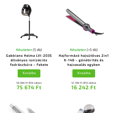
Készleten
(5 db)
Készleten
(>5 db)
Gabbiano Helma LVI-203S
Hajformázó hajsütővas 2in1
állványos ionizációs
K-148 – göndörítés és
fodrászbúra – Fekete
hajvasalás egyben
Kosárba
Kosárba
59 586 Ft ÁFA nélkül
12 789 Ft ÁFA nélkül
75 674 Ft
16 242 Ft