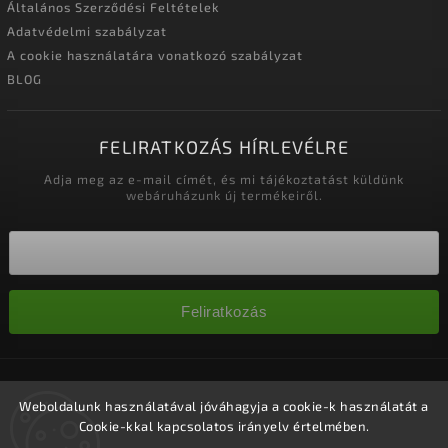
Általános Szerződési Feltételek
Adatvédelmi szabályzat
A cookie használatára vonatkozó szabályzat
BLOG
FELIRATKOZÁS HÍRLEVÉLRE
Adja meg az e-mail címét, és mi tájékoztatást küldünk
webáruházunk új termékeiről.
Feliratkozás
Copyright 2026
Nagykereskedelem-szalonok
. Minden jog
fenntartva.
Weboldalunk használatával jóváhagyja a cookie-k használatát a
Cookie-kkal kapcsolatos irányelv értelmében.
Süti beállítások szerkesztése