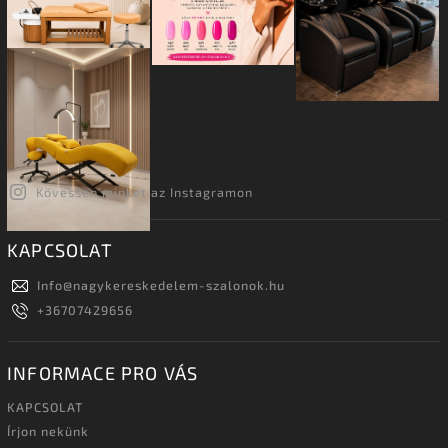
Kövessen minket az Instagramon
KAPCSOLAT
Info
@
nagykereskedelem-szalonok.hu
+36707429656
INFORMACE PRO VÁS
KAPCSOLAT
Írjon nekünk