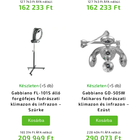
127 743 Ft ÁFA nélkül
127 743 Ft ÁFA nélkül
162 233 Ft
162 233 Ft
Készleten
(>5 db)
Készleten
(>5 db)
Gabbiano FL-101S álló
Gabbiano GD-505W
forgófejes fodrászati
falikaros fodrászati
klimazon és infrazon –
klimazon és infrazon –
Szürke
Ezüst
Kosárba
Kosárba
165 314 Ft ÁFA nélkül
228 404 Ft ÁFA nélkül
209 949 Ft
290 073 Ft