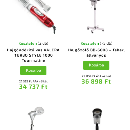
Készleten
(2 db)
Készleten
(>5 db)
Hajgöndörítő vas VALERA
Hajgőzölő BB-6008 – fehér,
TURBO STYLE 1000
állványos
Tourmaline
Kosárba
Kosárba
29 054 Ft ÁFA nélkül
36 898 Ft
27 352 Ft ÁFA nélkül
34 737 Ft