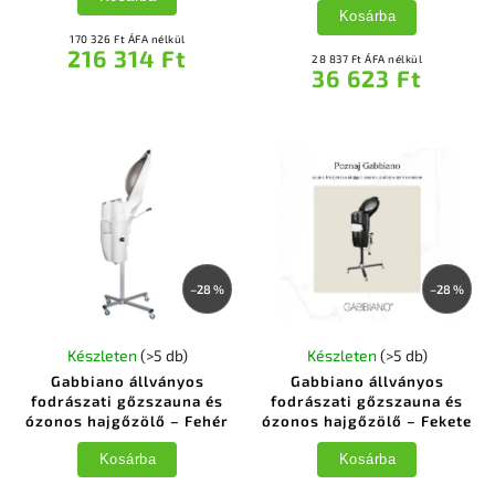
Kosárba
170 326 Ft ÁFA nélkül
216 314 Ft
28 837 Ft ÁFA nélkül
36 623 Ft
–28 %
–28 %
Készleten
(>5 db)
Készleten
(>5 db)
Gabbiano állványos
Gabbiano állványos
fodrászati gőzszauna és
fodrászati gőzszauna és
ózonos hajgőzölő – Fehér
ózonos hajgőzölő – Fekete
Kosárba
Kosárba