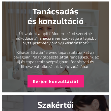
Tanácsadás
és konzultáció
Új szalont alapít? Modernizálni szeretné
működését? Tanácsra van szüksége a legjobb
ár/teljesítmény arányú vásárláshoz?
Kihasználhatja 15 éves tapasztalatunkat az
iparágban. Nagy tapasztalattal rendelkezünk az
új és tapasztalt szépségipari, fodrászati és
fitnesz vállalkozások tanácsadásában.
Kérjen konzultációt
Szakértői