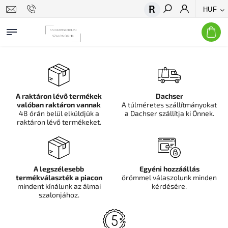
HUF
Keresés
A raktáron lévő termékek
Dachser
valóban raktáron vannak
A túlméretes szállítmányokat
48 órán belül elküldjük a
a Dachser szállítja ki Önnek.
raktáron lévő termékeket.
A legszélesebb
Egyéni hozzáállás
termékválaszték a piacon
örömmel válaszolunk minden
mindent kínálunk az álmai
kérdésére.
szalonjához.