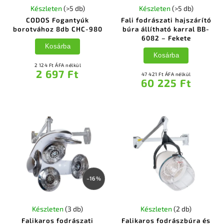
Készleten
(>5 db)
Készleten
(>5 db)
CODOS Fogantyúk
Fali fodrászati hajszárító
borotvához 8db CHC-980
búra állítható karral BB-
6082 – Fekete
Kosárba
Kosárba
2 124 Ft ÁFA nélkül
2 697 Ft
47 421 Ft ÁFA nélkül
60 225 Ft
–16 %
Készleten
(3 db)
Készleten
(2 db)
Falikaros fodrászati
Falikaros fodrászbúra és