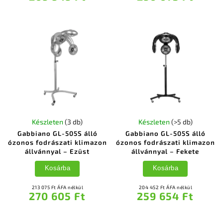
Készleten
(3 db)
Készleten
(>5 db)
Gabbiano GL-505S álló
Gabbiano GL-505S álló
ózonos fodrászati klimazon
ózonos fodrászati klimazon
állvánnyal – Ezüst
állvánnyal – Fekete
Kosárba
Kosárba
213 075 Ft ÁFA nélkül
204 452 Ft ÁFA nélkül
270 605 Ft
259 654 Ft