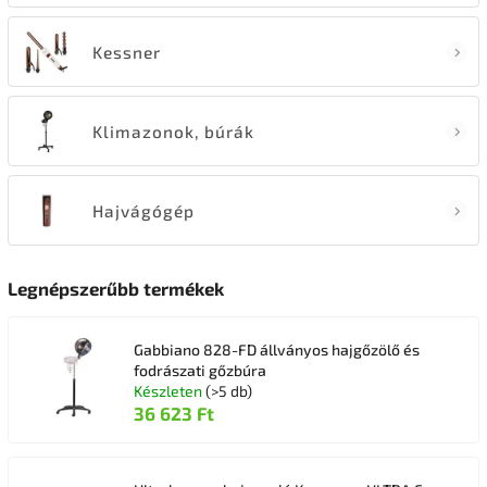
Kessner
Klimazonok, búrák
Hajvágógép
Legnépszerűbb termékek
Gabbiano 828-FD állványos hajgőzölő és
fodrászati gőzbúra
Készleten
(>5 db)
36 623 Ft