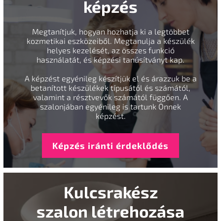
képzés
Megtanítjuk, hogyan hozhatja ki a legtöbbet
kozmetikai eszközeiből. Megtanulja a készülék
helyes kezelését, az összes funkció
használatát, és képzési tanúsítványt kap.
A képzést egyénileg készítjük el és árazzuk be a
betanított készülékek típusától és számától,
valamint a résztvevők számától függően. A
szalonjában egyénileg is tartunk Önnek
képzést.
Képzés iránti érdeklődés
Kulcsrakész
szalon létrehozása