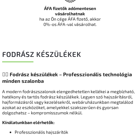
ÁFA fizetők adómentesen
vásárolhatnak
ha az Ön cége ÁFA fizető, akkor
0%-os ÁFA-val vásárolhat.
FODRÁSZ KÉSZÜLÉKEK
💇‍♂️ Fodrász készülékek – Professzionális technológia
minden szalonba
A modern fodrászszalonok elengedhetetlen kellékei a megbízható,
hatékony és tartós fodrász készülékek. Legyen szó hajszárításról,
hajformázásról vagy kezelésekről, webáruházunkban megtalálod
azokat az eszközöket, amelyekkel szakszerűen és gyorsan
dolgozhatsz – kompromisszumok nélkül.
Kínálatunkban elérhetők:
Professzionális hajszárítók