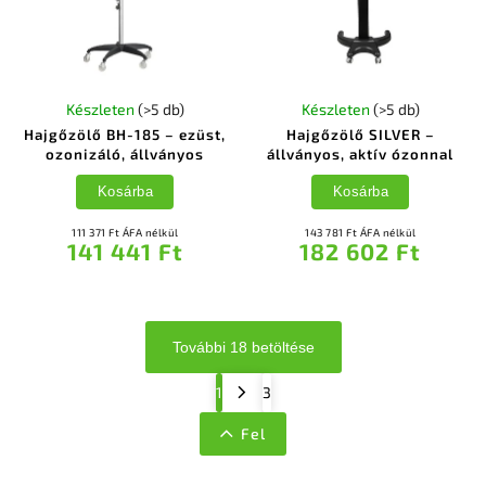
Készleten
(>5 db)
Készleten
(>5 db)
Hajgőzölő BH-185 – ezüst,
Hajgőzölő SILVER –
ozonizáló, állványos
állványos, aktív ózonnal
Kosárba
Kosárba
111 371 Ft ÁFA nélkül
143 781 Ft ÁFA nélkül
141 441 Ft
182 602 Ft
További 18 betöltése
1
3
Fel