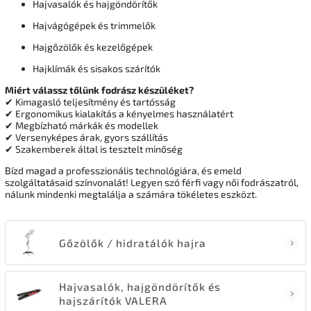
Hajvasalók és hajgöndörítők
Hajvágógépek és trimmelők
Hajgőzölők és kezelőgépek
Hajklímák és sisakos szárítók
Miért válassz tőlünk fodrász készüléket?
✔ Kimagasló teljesítmény és tartósság
✔ Ergonomikus kialakítás a kényelmes használatért
✔ Megbízható márkák és modellek
✔ Versenyképes árak, gyors szállítás
✔ Szakemberek által is tesztelt minőség
Bízd magad a professzionális technológiára, és emeld
szolgáltatásaid színvonalát! Legyen szó férfi vagy női fodrászatról,
nálunk mindenki megtalálja a számára tökéletes eszközt.
Gőzölők / hidratálók hajra
Hajvasalók, hajgöndörítők és
hajszárítók VALERA