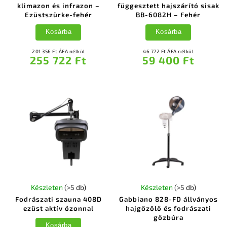
klimazon és infrazon –
függesztett hajszárító sisak
Ezüstszürke-fehér
BB-6082H – Fehér
Kosárba
Kosárba
201 356 Ft ÁFA nélkül
46 772 Ft ÁFA nélkül
255 722 Ft
59 400 Ft
Készleten
(>5 db)
Készleten
(>5 db)
Fodrászati szauna 408D
Gabbiano 828-FD állványos
ezüst aktív ózonnal
hajgőzölő és fodrászati
gőzbúra
Kosárba