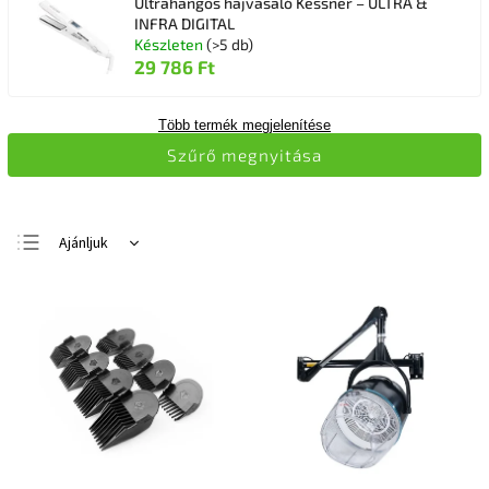
Ultrahangos hajvasaló Kessner – ULTRA &
INFRA DIGITAL
Készleten
(>5 db)
29 786 Ft
Több termék megjelenítése
Szűrő megnyitása
Ajánljuk
Legolcsóbb elöl
Legdrágább
Legnépszerűbb
termékek
ABC szerint