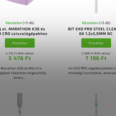
Készleten
(>5 db)
Készleten
(>5 db)
lj el. MARATHON K38 és
BIT EXO PRO STEEL CLE
I CRO csiszológépekhez
6K 1,2x5,9MM NC
Kosárba
Kosárba
4 312 Ft ÁFA nélkül
5 666 Ft ÁFA nélkül
5 476 Ft
7 196 Ft
 Marathon K38 és Mini Cro
Az EXO PRO vágókészülékek k
gépek tökéletes kiegészítője,
minőségű tartozékok, amelyek 
amely...