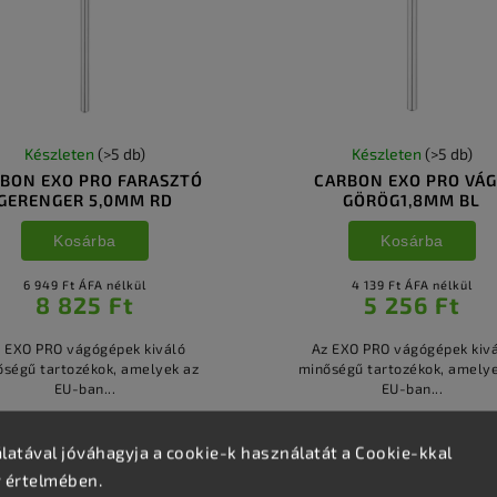
Készleten
(>5 db)
Készleten
(>5 db)
BON EXO PRO FARASZTÓ
CARBON EXO PRO VÁ
GERENGER 5,0MM RD
GÖRÖG1,8MM BL
Kosárba
Kosárba
6 949 Ft ÁFA nélkül
4 139 Ft ÁFA nélkül
8 825 Ft
5 256 Ft
 EXO PRO vágógépek kiváló
Az EXO PRO vágógépek kiv
őségű tartozékok, amelyek az
minőségű tartozékok, amelye
EU-ban...
EU-ban...
atával jóváhagyja a cookie-k használatát a Cookie-kkal
v értelmében.