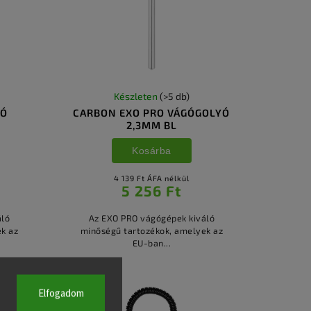
Készleten
(>5 db)
GÓ
CARBON EXO PRO VÁGÓGOLYÓ
2,3MM BL
Kosárba
4 139 Ft ÁFA nélkül
5 256 Ft
áló
Az EXO PRO vágógépek kiváló
k az
minőségű tartozékok, amelyek az
EU-ban...
Elfogadom