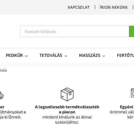
KAPCSOLAT
ÍRJON NEKÜNK
PEDIKŰR
TETOVÁLÁS
MASSZÁZS
FERTŐTL
ítők
er
A legszélesebb termékválaszték
Egyéni
llítmányokat a
a piacon
örömmel vál
ja ki Önnek.
mindent kínálunk az álmai
kér
szalonjához.