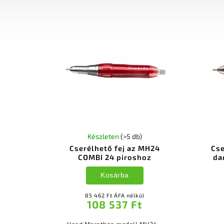
Készleten
(>5 db)
Cserélhető fej az MH24
Cse
COMBI 24 piroshoz
da
Kosárba
85 462 Ft ÁFA nélkül
108 537 Ft
Head Marathon modell MH24 -