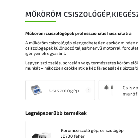
MŰKÖRÖM CSISZOLÓGÉP,KIEGÉS
Műköröm csiszológépek professzionális használatra
A műköröm csiszológép elengedhetetlen eszköz minden ma
csiszológépek különböző teljesítményű motorral, fordul
igényeinek egyaránt.
Legyen szó zselés, porcelán vagy természetes köröm elők
munkát – miközben csökkentik a kéz fáradását és biztosí
Csiszo
Csiszológép
maróf
Legnépszerűbb termékek
Körömcsiszoló gép, csiszológép
JD700 fehér