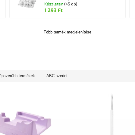
Készleten
(>5 db)
1 293 Ft
Több termék megjelenítése
épszerűbb termékek
ABC szerint