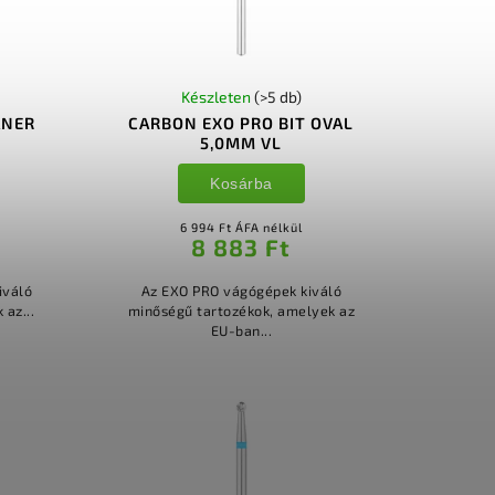
Készleten
(>5 db)
ANER
CARBON EXO PRO BIT OVAL
5,0MM VL
Kosárba
6 994 Ft ÁFA nélkül
8 883 Ft
iváló
Az EXO PRO vágógépek kiváló
az...
minőségű tartozékok, amelyek az
EU-ban...