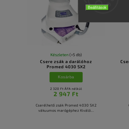
Beállítások
Készleten
(>5 db)
Csere zsák a darálóhoz
Cse
Promed 4030 SX2
Kosárba
2 320 Ft ÁFA nélkül
2 947 Ft
Cserélhető zsák Promed 4030 SX2
vákuumos marógéphez Kiváló...