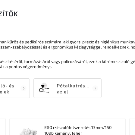
ZÍTŐK
nikűrös és pedikűrös számára, aki gyors, precíz és higiénikus munka
atszám-szabályozással és ergonomikus kéziegységgel rendelkeznek, h
észítéséről, formázásáról vagy polírozásáról, ezek a körömcsiszoló 
tják a pontos végeredményt.
ló- és
Pótalkatrészek
ejek
az el.
Csiszológépek
EXO csiszolófelszerelés 13mm/150
10db kemény, fehér