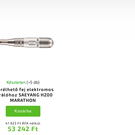
Készleten
(>5 db)
rélhető fej elektromos
rálóhoz SAEYANG H200
MARATHON
Kosárba
41 923 Ft ÁFA nélkül
53 242 Ft