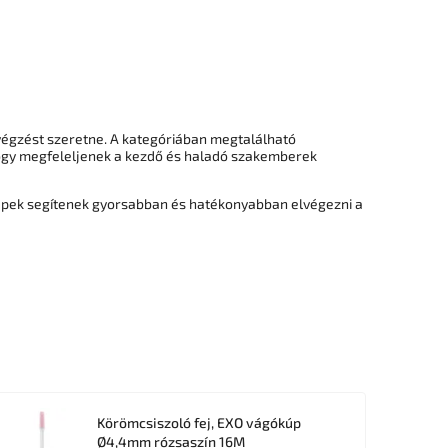
végzést szeretne. A kategóriában megtalálható
ogy megfeleljenek a kezdő és haladó szakemberek
gépek segítenek gyorsabban és hatékonyabban elvégezni a
Körömcsiszoló fej, EXO vágókúp
Ø4,4mm rózsaszín 16M