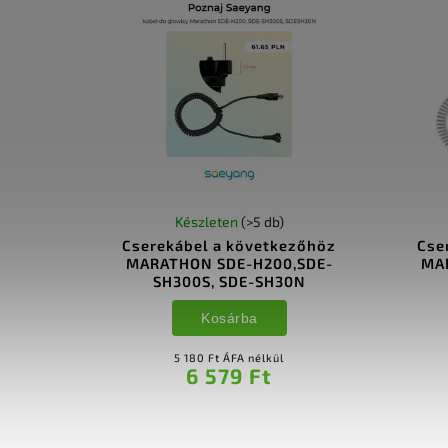
Készleten
(>5 db)
Cserekábel a következőhöz
Cse
MARATHON SDE-H200,SDE-
MA
SH300S, SDE-SH30N
Kosárba
5 180 Ft ÁFA nélkül
6 579 Ft