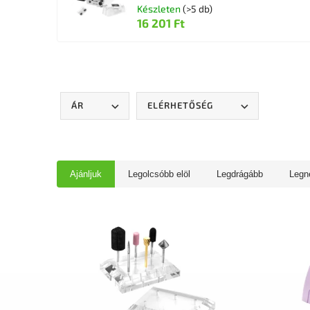
Készleten
(>5 db)
16 201 Ft
ÁR
ELÉRHETŐSÉG
Ajánljuk
Legolcsóbb elöl
Legdrágább
Legn