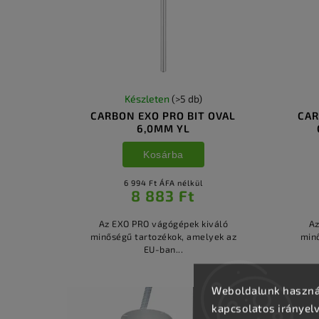
Készleten
(>5 db)
CARBON EXO PRO BIT OVAL
CAR
6,0MM YL
Kosárba
6 994 Ft ÁFA nélkül
8 883 Ft
Az EXO PRO vágógépek kiváló
Az
minőségű tartozékok, amelyek az
min
EU-ban...
Weboldalunk használ
kapcsolatos irányel