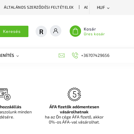
ÁLTALÁNOS SZERZŐDÉSI FELTÉTELEK
ADATVÉDELMI SZABÁLYZA
HUF
Kosár
Keresés
Üres kosár
ENÍTÉS
DEKORÁCIÓS FALPANEL, MŰNÖVÉNY FAL
+36707429656
FIT
 hozzáállás
ÁFA fizetők adómentesen
aszolunk minden
vásárolhatnak
désére.
ha az Ön cége ÁFA fizető, akkor
0%-os ÁFA-val vásárolhat.