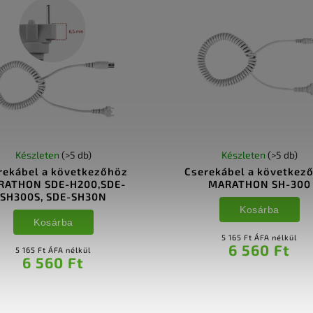
Készleten
(>5 db)
Készleten
(>5 db)
rekábel a következőhöz
Cserekábel a következ
RATHON SDE-H200,SDE-
MARATHON SH-300
SH300S, SDE-SH30N
Kosárba
Kosárba
5 165 Ft ÁFA nélkül
6 560 Ft
5 165 Ft ÁFA nélkül
6 560 Ft