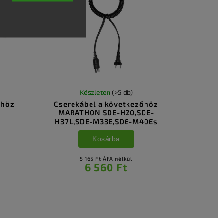
Készleten
(>5 db)
őhöz
Cserekábel a következőhöz
MARATHON SDE-H20,SDE-
H37L,SDE-M33E,SDE-M40Es
Kosárba
5 165 Ft ÁFA nélkül
6 560 Ft