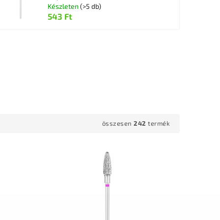
Készleten
(>5 db)
543 Ft
összesen
242
termék