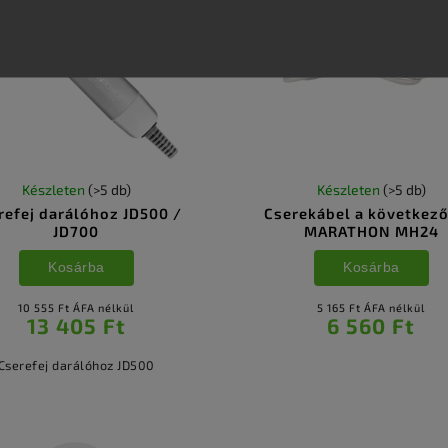
Készleten
(>5 db)
Készleten
(>5 db)
refej darálóhoz JD500 /
Cserekábel a következ
JD700
MARATHON MH24
Kosárba
Kosárba
10 555 Ft ÁFA nélkül
5 165 Ft ÁFA nélkül
13 405 Ft
6 560 Ft
Cserefej darálóhoz JD500