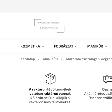
KOZMETIKA
FODRÁSZAT
MANIKŰR
Kezdőlap
/
MANIKŰR
/
Műköröm csiszológép,kiegész
A raktáron lévő termékek
Dachs
valóban raktáron vannak
A túlméretes szá
48 órán belül elküldjük a
Dachser szállít
raktáron lévő termékeket.