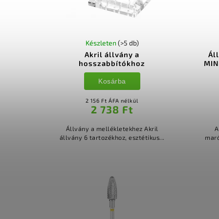
Készleten
(>5 db)
Akril állvány a
Ál
hosszabbítókhoz
MIN
Kosárba
2 156 Ft ÁFA nélkül
2 738 Ft
Állvány a mellékletekhez Akril
A
állvány 6 tartozékhoz, esztétikus...
maró