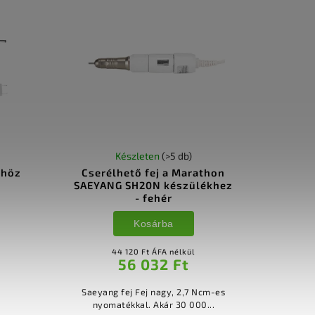
Készleten
(>5 db)
őhöz
Cserélhető fej a Marathon
SAEYANG SH20N készülékhez
- fehér
Kosárba
44 120 Ft ÁFA nélkül
56 032 Ft
Saeyang fej Fej nagy, 2,7 Ncm-es
nyomatékkal. Akár 30 000...