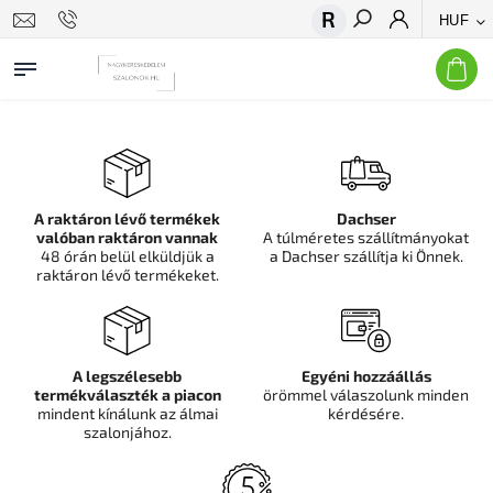
HUF
Keresés
A raktáron lévő termékek
Dachser
valóban raktáron vannak
A túlméretes szállítmányokat
48 órán belül elküldjük a
a Dachser szállítja ki Önnek.
raktáron lévő termékeket.
A legszélesebb
Egyéni hozzáállás
termékválaszték a piacon
örömmel válaszolunk minden
mindent kínálunk az álmai
kérdésére.
szalonjához.