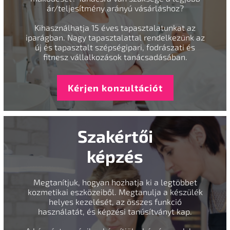
ár/teljesítmény arányú vásárláshoz?
Kihasználhatja 15 éves tapasztalatunkat az
iparágban. Nagy tapasztalattal rendelkezünk az
új és tapasztalt szépségipari, fodrászati és
fitnesz vállalkozások tanácsadásában.
Kérjen konzultációt
Szakértői
képzés
Megtanítjuk, hogyan hozhatja ki a legtöbbet
kozmetikai eszközeiből. Megtanulja a készülék
helyes kezelését, az összes funkció
használatát, és képzési tanúsítványt kap.