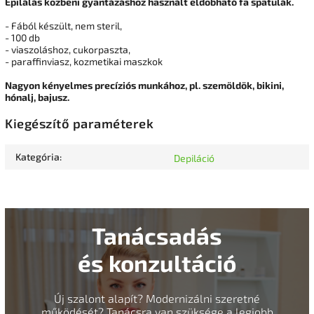
Epilálás közbeni gyantázáshoz használt eldobható fa spatulák.
- Fából készült, nem steril,
- 100 db
- viaszoláshoz, cukorpaszta,
- paraffinviasz, kozmetikai maszkok
Nagyon kényelmes precíziós munkához, pl. szemöldök, bikini,
hónalj, bajusz.
Kiegészítő paraméterek
Kategória
:
Depiláció
Tanácsadás
és konzultáció
Új szalont alapít? Modernizálni szeretné
működését? Tanácsra van szüksége a legjobb