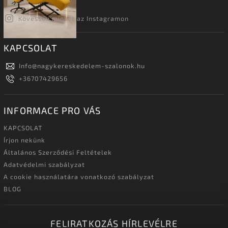
Kövessen minket az Instagramon
KAPCSOLAT
Info
@
nagykereskedelem-szalonok.hu
+36707429656
INFORMACE PRO VÁS
KAPCSOLAT
Írjon nekünk
Általános Szerződési Feltételek
Adatvédelmi szabályzat
A cookie használatára vonatkozó szabályzat
BLOG
FELIRATKOZÁS HÍRLEVÉLRE