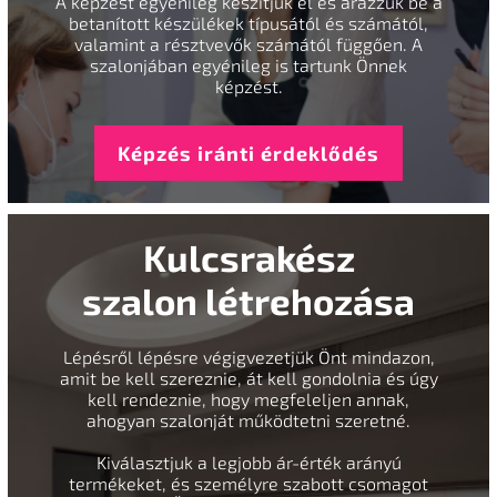
A képzést egyénileg készítjük el és árazzuk be a
betanított készülékek típusától és számától,
valamint a résztvevők számától függően. A
szalonjában egyénileg is tartunk Önnek
képzést.
Képzés iránti érdeklődés
Kulcsrakész
szalon létrehozása
Lépésről lépésre végigvezetjük Önt mindazon,
amit be kell szereznie, át kell gondolnia és úgy
kell rendeznie, hogy megfeleljen annak,
ahogyan szalonját működtetni szeretné.
Kiválasztjuk a legjobb ár-érték arányú
termékeket, és személyre szabott csomagot