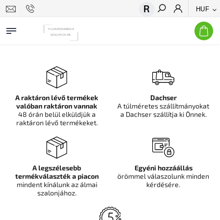
HUF
Keresés
A raktáron lévő termékek
Dachser
valóban raktáron vannak
A túlméretes szállítmányokat
48 órán belül elküldjük a
a Dachser szállítja ki Önnek.
raktáron lévő termékeket.
A legszélesebb
Egyéni hozzáállás
termékválaszték a piacon
örömmel válaszolunk minden
mindent kínálunk az álmai
kérdésére.
szalonjához.