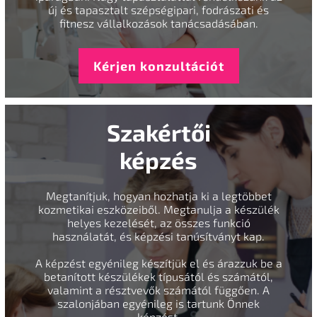
új és tapasztalt szépségipari, fodrászati és
fitnesz vállalkozások tanácsadásában.
Kérjen konzultációt
Szakértői
képzés
Megtanítjuk, hogyan hozhatja ki a legtöbbet
kozmetikai eszközeiből. Megtanulja a készülék
helyes kezelését, az összes funkció
használatát, és képzési tanúsítványt kap.
A képzést egyénileg készítjük el és árazzuk be a
betanított készülékek típusától és számától,
valamint a résztvevők számától függően. A
szalonjában egyénileg is tartunk Önnek
képzést.