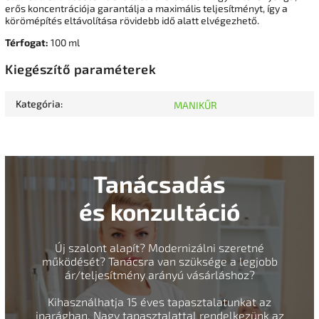
erős koncentrációja garantálja a maximális teljesítményt, így a
körömépítés eltávolítása rövidebb idő alatt elvégezhető.
Térfogat:
100 ml
Kiegészítő paraméterek
Kategória
:
MANIKŰR
Tanácsadás
és konzultáció
Új szalont alapít? Modernizálni szeretné
működését? Tanácsra van szüksége a legjobb
ár/teljesítmény arányú vásárláshoz?
Kihasználhatja 15 éves tapasztalatunkat az
iparágban. Nagy tapasztalattal rendelkezünk az