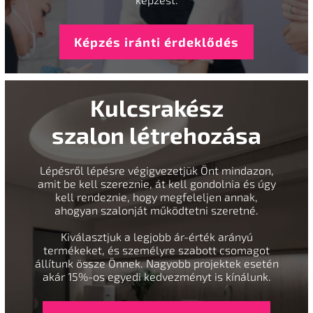
Képzés iránti érdeklődés
Kulcsrakész
szalon létrehozása
Lépésről lépésre végigvezetjük Önt mindazon,
amit be kell szereznie, át kell gondolnia és úgy
kell rendeznie, hogy megfeleljen annak,
ahogyan szalonját működtetni szeretné.
Kiválasztjuk a legjobb ár-érték arányú
termékeket, és személyre szabott csomagot
állítunk össze Önnek. Nagyobb projektek esetén
akár 15%-os egyedi kedvezményt is kínálunk.