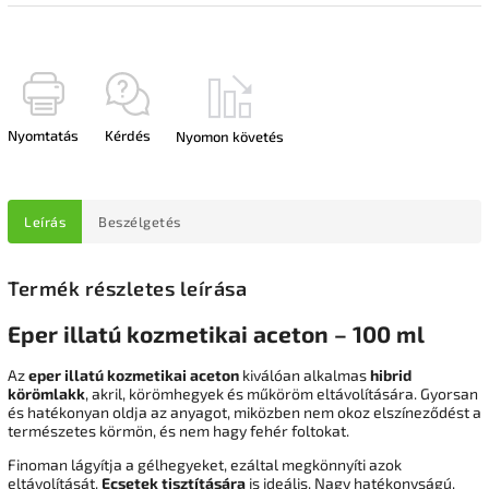
Nyomtatás
Kérdés
Nyomon követés
Leírás
Beszélgetés
Termék részletes leírása
Eper illatú kozmetikai aceton – 100 ml
Az
eper illatú kozmetikai aceton
kiválóan alkalmas
hibrid
körömlakk
, akril, körömhegyek és műköröm eltávolítására. Gyorsan
és hatékonyan oldja az anyagot, miközben nem okoz elszíneződést a
természetes körmön, és nem hagy fehér foltokat.
Finoman lágyítja a gélhegyeket, ezáltal megkönnyíti azok
eltávolítását.
Ecsetek tisztítására
is ideális. Nagy hatékonyságú,