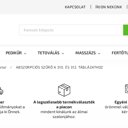
KAPCSOLAT
ÍRJON NEKÜNK
PEDIKŰR
TETOVÁLÁS
MASSZÁZS
FERTŐTL
ztal
/
ABSZORPCIÓS SZŰRŐ A 310. ÉS 312. TÁBLÁZATHOZ
er
A legszélesebb termékválaszték
Egyéni
llítmányokat a
a piacon
örömmel vál
ja ki Önnek.
mindent kínálunk az álmai
kér
szalonjához.