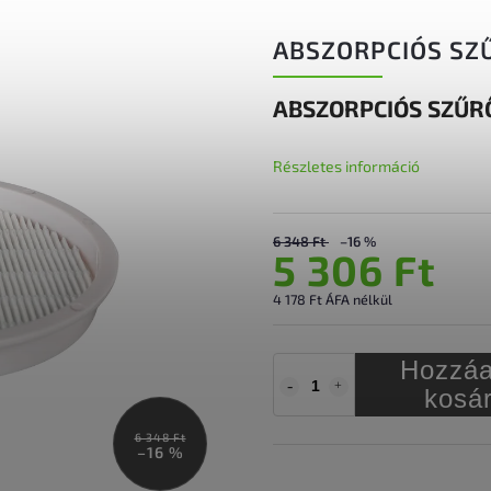
ABSZORPCIÓS SZŰ
ABSZORPCIÓS SZŰRŐ
Részletes információ
6 348 Ft
–16 %
5 306 Ft
4 178 Ft ÁFA nélkül
Hozzáa
kosá
6 348 Ft
–16 %