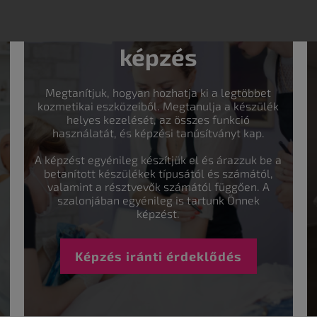
Szakértői
képzés
Megtanítjuk, hogyan hozhatja ki a legtöbbet
kozmetikai eszközeiből. Megtanulja a készülék
helyes kezelését, az összes funkció
használatát, és képzési tanúsítványt kap.
A képzést egyénileg készítjük el és árazzuk be a
betanított készülékek típusától és számától,
valamint a résztvevők számától függően. A
szalonjában egyénileg is tartunk Önnek
képzést.
Képzés iránti érdeklődés