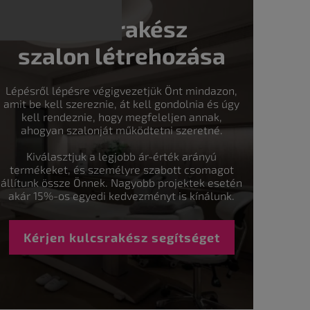
Kulcsrakész
szalon létrehozása
Lépésről lépésre végigvezetjük Önt mindazon,
amit be kell szereznie, át kell gondolnia és úgy
kell rendeznie, hogy megfeleljen annak,
ahogyan szalonját működtetni szeretné.
Kiválasztjuk a legjobb ár-érték arányú
termékeket, és személyre szabott csomagot
állítunk össze Önnek. Nagyobb projektek esetén
akár 15%-os egyedi kedvezményt is kínálunk.
Kérjen kulcsrakész segítséget