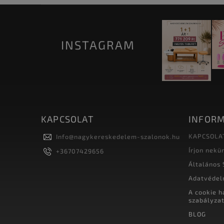
INSTAGRAM
KAPCSOLAT
INFORM
KAPCSOLA
Info
@
nagykereskedelem-szalonok.hu
Írjon nekü
+36707429656
Általános 
Adatvédel
A cookie h
szabályza
BLOG