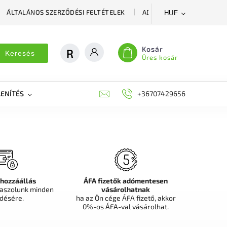
ÁLTALÁNOS SZERZŐDÉSI FELTÉTELEK
ADATVÉDELMI SZABÁLYZA
HUF
Kosár
Keresés
Üres kosár
ENÍTÉS
DEKORÁCIÓS FALPANEL, MŰNÖVÉNY FAL
+36707429656
FIT
 hozzáállás
ÁFA fizetők adómentesen
aszolunk minden
vásárolhatnak
désére.
ha az Ön cége ÁFA fizető, akkor
0%-os ÁFA-val vásárolhat.