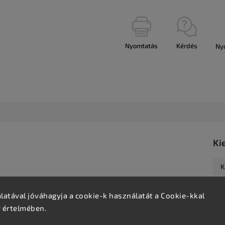
Nyomtatás
Kérdés
Ny
Ki
K
atával jóváhagyja a cookie-k használatát a Cookie-kkal
v értelmében.