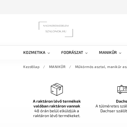
KOZMETIKA
FODRÁSZAT
MANIKŰR
Kezdőlap
/
MANIKŰR
/
Műkörmös asztal, manikűr as
A raktáron lévő termékek
Dachs
valóban raktáron vannak
A túlméretes szá
48 órán belül elküldjük a
Dachser szállít
raktáron lévő termékeket.