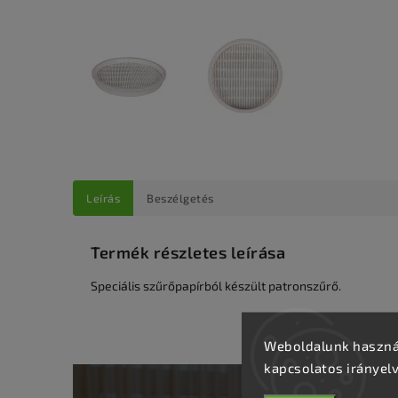
Leírás
Beszélgetés
Termék részletes leírása
Speciális szűrőpapírból készült patronszűrő.
Weboldalunk használ
kapcsolatos irányel