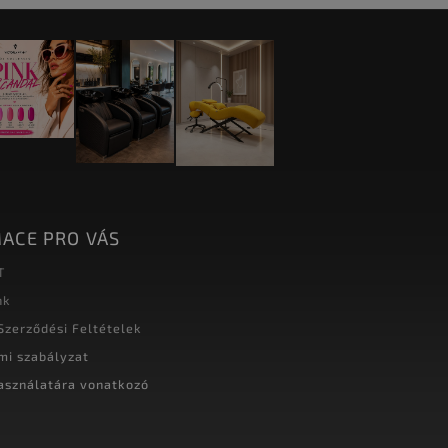
ACE PRO VÁS
T
nk
Szerződési Feltételek
mi szabályzat
asználatára vonatkozó
t