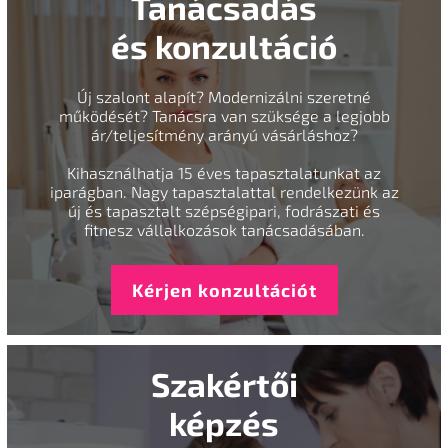
Tanácsadás
és konzultáció
Új szalont alapít? Modernizálni szeretné
működését? Tanácsra van szüksége a legjobb
ár/teljesítmény arányú vásárláshoz?
Kihasználhatja 15 éves tapasztalatunkat az
iparágban. Nagy tapasztalattal rendelkezünk az
új és tapasztalt szépségipari, fodrászati és
fitnesz vállalkozások tanácsadásában.
Kérjen konzultációt
Szakértői
képzés