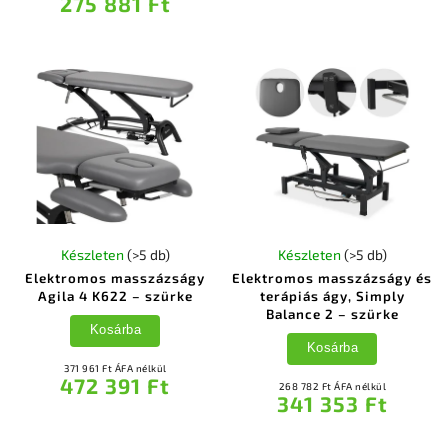
275 881 Ft
Készleten
(>5 db)
Készleten
(>5 db)
Elektromos masszázságy
Elektromos masszázságy és
Agila 4 K622 – szürke
terápiás ágy, Simply
Balance 2 – szürke
Kosárba
Kosárba
371 961 Ft ÁFA nélkül
472 391 Ft
268 782 Ft ÁFA nélkül
341 353 Ft