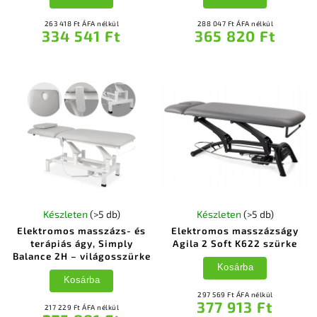
263 418 Ft ÁFA nélkül
288 047 Ft ÁFA nélkül
334 541 Ft
365 820 Ft
Készleten
(>5 db)
Készleten
(>5 db)
Elektromos masszázs- és
Elektromos masszázságy
terápiás ágy, Simply
Agila 2 Soft K622 szürke
Balance 2H – világosszürke
Kosárba
Kosárba
297 569 Ft ÁFA nélkül
377 913 Ft
217 229 Ft ÁFA nélkül