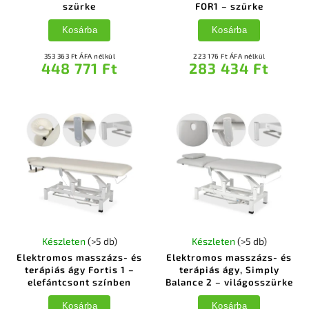
szürke
FOR1 – szürke
Kosárba
Kosárba
353 363 Ft ÁFA nélkül
223 176 Ft ÁFA nélkül
448 771 Ft
283 434 Ft
Készleten
(>5 db)
Készleten
(>5 db)
Elektromos masszázs- és
Elektromos masszázs- és
terápiás ágy Fortis 1 –
terápiás ágy, Simply
elefántcsont színben
Balance 2 – világosszürke
Kosárba
Kosárba