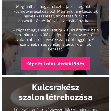
Megtanítjuk, hogyan hozhatja ki a legtöbbet
kozmetikai eszközeiből. Megtanulja a készülék
helyes kezelését, az összes funkció
használatát, és képzési tanúsítványt kap.
A képzést egyénileg készítjük el és árazzuk be a
betanított készülékek típusától és számától,
valamint a résztvevők számától függően. A
szalonjában egyénileg is tartunk Önnek
képzést.
Képzés iránti érdeklődés
Kulcsrakész
szalon létrehozása
Lépésről lépésre végigvezetjük Önt mindazon,