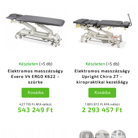
Készleten
(>5 db)
Készleten
(>5 db)
Elektromos masszázságy
Elektromos masszázságy
Evero V4 ERGO K622 –
Upright Chiro Z7 –
szürke
kiropraktikai kezelőágy
Kosárba
Kosárba
427 755 Ft ÁFA nélkül
1 805 872 Ft ÁFA nélkül
543 249 Ft
2 293 457 Ft