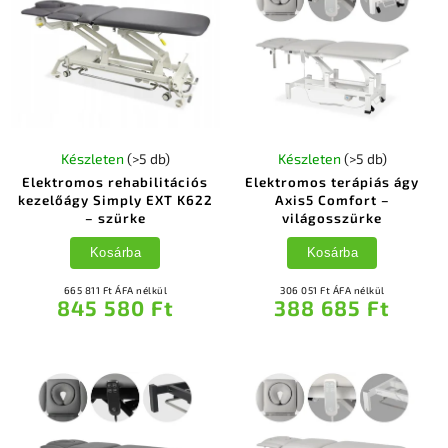
Készleten
(>5 db)
Készleten
(>5 db)
Elektromos rehabilitációs
Elektromos terápiás ágy
kezelőágy Simply EXT K622
Axis5 Comfort –
– szürke
világosszürke
Kosárba
Kosárba
665 811 Ft ÁFA nélkül
306 051 Ft ÁFA nélkül
845 580 Ft
388 685 Ft