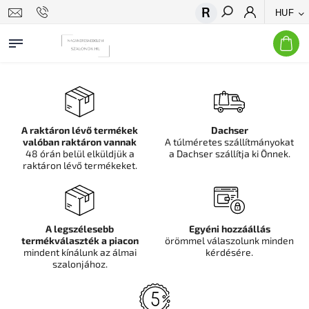
HUF
Keresés
A raktáron lévő termékek
Dachser
valóban raktáron vannak
A túlméretes szállítmányokat
48 órán belül elküldjük a
a Dachser szállítja ki Önnek.
raktáron lévő termékeket.
A legszélesebb
Egyéni hozzáállás
termékválaszték a piacon
örömmel válaszolunk minden
mindent kínálunk az álmai
kérdésére.
szalonjához.