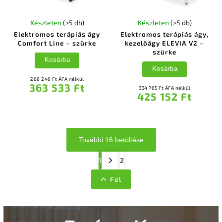
Készleten
(>5 db)
Készleten
(>5 db)
Elektromos terápiás ágy
Elektromos terápiás ágy,
Comfort Line – szürke
kezelőágy ELEVIA V2 –
szürke
Kosárba
Kosárba
286 246 Ft ÁFA nélkül
363 533 Ft
334 765 Ft ÁFA nélkül
425 152 Ft
További 16 betöltése
1
2
Fel