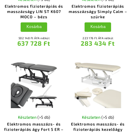
Elektromos fizioterápiás és
Elektromos fizioterápiás
masszázságy LIN ST K607
masszázságy Simply Calm –
MOCO – bézs
szürke
Kosárba
Kosárba
502 148 Ft ÁFA nélkül
223 176 Ft ÁFA nélkül
637 728 Ft
283 434 Ft
Készleten
(>5 db)
Készleten
(>5 db)
Elektromos masszázs- és
Elektromos masszázs- és
fizioterápiás ágy Fort 5 ER –
fizioterápiás kezelőágy