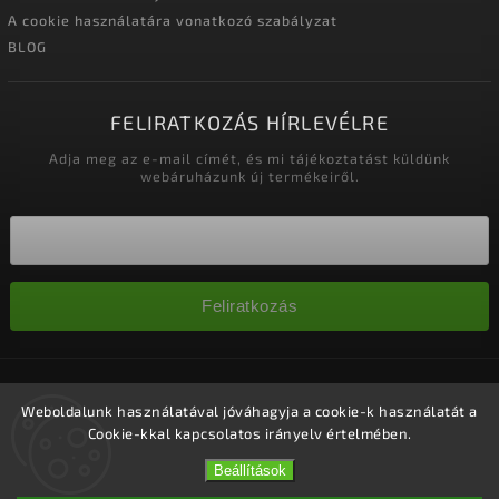
A cookie használatára vonatkozó szabályzat
BLOG
FELIRATKOZÁS HÍRLEVÉLRE
Adja meg az e-mail címét, és mi tájékoztatást küldünk
webáruházunk új termékeiről.
Feliratkozás
Copyright 2026
Nagykereskedelem-szalonok
. Minden jog
fenntartva.
Weboldalunk használatával jóváhagyja a cookie-k használatát a
Cookie-kkal kapcsolatos irányelv értelmében.
Süti beállítások szerkesztése
Vytvořil
Shoptet
| Design
Shoptak.cz.
Beállítások