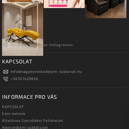
Kövessen minket az Instagramon
KAPCSOLAT
Info
@
nagykereskedelem-szalonok.hu
+36707429656
INFORMACE PRO VÁS
KAPCSOLAT
Írjon nekünk
Általános Szerződési Feltételek
Adatvédelmi szabályzat