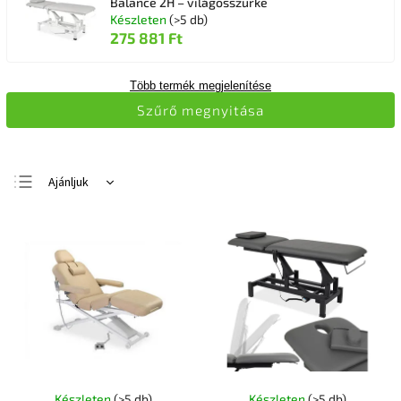
Balance 2H – világosszürke
Készleten
(>5 db)
275 881 Ft
Több termék megjelenítése
Szűrő megnyitása
Ajánljuk
Legolcsóbb elöl
Legdrágább
Legnépszerűbb
termékek
ABC szerint
Készleten
(>5 db)
Készleten
(>5 db)