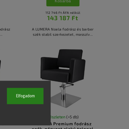
Kosárba
112 746 Ft ÁFA nélkül
143 187 Ft
odrász
A LUMERA Noela fodrász és barber
..
szék stabil szerkezetet, masszív...
Elfogadom
Készleten
(>5 db)
ász
LUMERA Premium fodrász
szék, négyzet alakú talppal