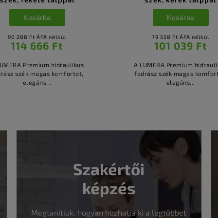
Kosárba
Kosárba
90 288 Ft ÁFA nélkül
79 558 Ft ÁFA nélkül
114 666 Ft
101 039 Ft
LUMERA Premium hidraulikus
A LUMERA Premium hidrauli
drász szék magas komfortot,
fodrász szék magas komfort
elegáns...
elegáns...
Szakértői
képzés
Megtanítjuk, hogyan hozhatja ki a legtöbbet