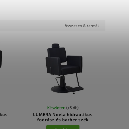
összesen
8
termék
Készleten
(>5 db)
ikus
LUMERA Noela hidraulikus
fodrász és barber szék