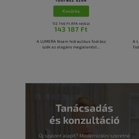
Kosárba
112 746 Ft ÁFA nélkül
143 187 Ft
A LUMERA Noem hidraulikus fodrász
A 
szék az elegáns megjelenést...
fo
Tanácsadás
és konzultáció
Új szalont alapít? Modernizálni szeretné