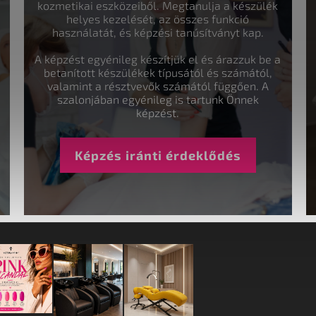
kozmetikai eszközeiből. Megtanulja a készülék
helyes kezelését, az összes funkció
használatát, és képzési tanúsítványt kap.
A képzést egyénileg készítjük el és árazzuk be a
betanított készülékek típusától és számától,
valamint a résztvevők számától függően. A
szalonjában egyénileg is tartunk Önnek
képzést.
Képzés iránti érdeklődés