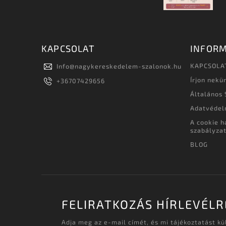
KAPCSOLAT
INFORM
KAPCSOLA
Info
@
nagykereskedelem-szalonok.hu
Írjon nekü
+36707429656
Általános 
Adatvédel
A cookie h
szabályza
BLOG
FELIRATKOZÁS HÍRLEVÉLR
Adja meg az e-mail címét, és mi tájékoztatást k