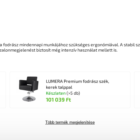
a fodrász mindennapi munkájához szükséges ergonómiával. A stabil sze
alonmegjelenést biztosít még intenzív használat mellett is.
LUMERA Premium fodrász szék,
kerek talppal
Készleten
(>5 db)
101 039 Ft
Több termék megjelenítése