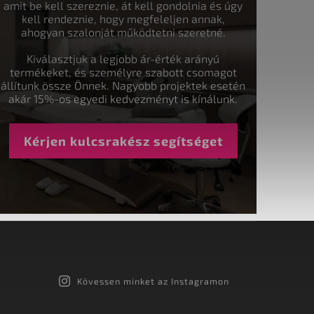
amit be kell szereznie, át kell gondolnia és úgy
kell rendeznie, hogy megfeleljen annak,
ahogyan szalonját működtetni szeretné.
Kiválasztjuk a legjobb ár-érték arányú
termékeket, és személyre szabott csomagot
állítunk össze Önnek. Nagyobb projektek esetén
akár 15%-os egyedi kedvezményt is kínálunk.
Kérjen kulcsrakész segítséget
Kövessen minket az Instagramon