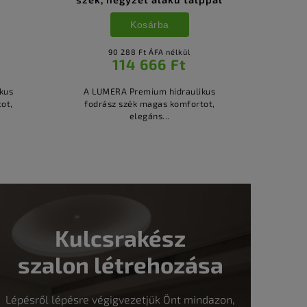
Kosárba
90 288 Ft ÁFA nélkül
114 666 Ft
kus
A LUMERA Premium hidraulikus
ot,
fodrász szék magas komfortot,
elegáns...
Kulcsrakész
szalon létrehozása
Lépésről lépésre végigvezetjük Önt mindazon,