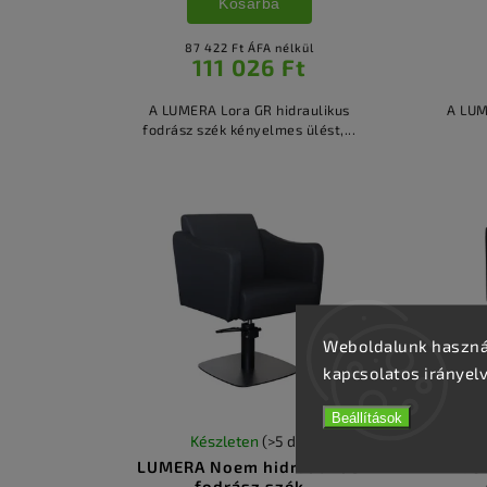
Kosárba
87 422 Ft ÁFA nélkül
111 026 Ft
A LUMERA Lora GR hidraulikus
A LUM
fodrász szék kényelmes ülést,...
Weboldalunk használ
kapcsolatos irányel
Beállítások
Készleten
(>5 db)
LUMERA Noem hidraulikus
LU
fodrász szék