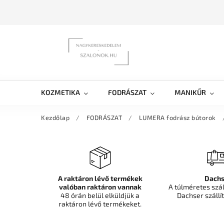
KOZMETIKA
FODRÁSZAT
MANIKŰR
Kezdőlap
/
FODRÁSZAT
/
LUMERA fodrász bútorok
A raktáron lévő termékek
Dachs
valóban raktáron vannak
A túlméretes szá
48 órán belül elküldjük a
Dachser szállít
raktáron lévő termékeket.