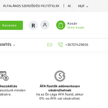
ÁLTALÁNOS SZERZŐDÉSI FELTÉTELEK
ADATVÉDELMI SZABÁLYZA
HUF
Kosár
Keresés
Üres kosár
ENÍTÉS
DEKORÁCIÓS FALPANEL, MŰNÖVÉNY FAL
+36707429656
FIT
 hozzáállás
ÁFA fizetők adómentesen
aszolunk minden
vásárolhatnak
désére.
ha az Ön cége ÁFA fizető, akkor
0%-os ÁFA-val vásárolhat.