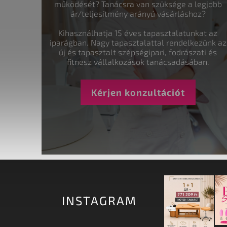
működését? Tanácsra van szüksége a legjobb
ár/teljesítmény arányú vásárláshoz?
Kihasználhatja 15 éves tapasztalatunkat az
iparágban. Nagy tapasztalattal rendelkezünk az
új és tapasztalt szépségipari, fodrászati és
fitnesz vállalkozások tanácsadásában.
Kérjen konzultációt
INSTAGRAM