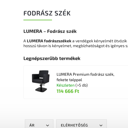
FODRÁSZ SZÉK
LUMERA – Fodrász szék
A
LUMERA fodrászszékek
a vendégek kényelmét ötvözik 
hosszú távon is kényelmet, megbízhatóságot és igényes sz
Legnépszerűbb termékek
LUMERA Premium fodrász szék,
fekete talppal
Készleten
(>5 db)
114 666 Ft
ÁR
ELÉRHETŐSÉG