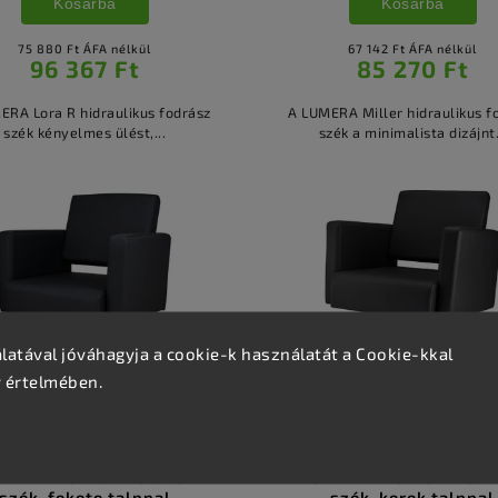
Kosárba
Kosárba
75 880 Ft ÁFA nélkül
67 142 Ft ÁFA nélkül
96 367 Ft
85 270 Ft
ERA Lora R hidraulikus fodrász
A LUMERA Miller hidraulikus f
szék kényelmes ülést,...
szék a minimalista dizájnt.
atával jóváhagyja a cookie-k használatát a Cookie-kkal
v értelmében.
Készleten
(>5 db)
Készleten
(>5 db)
MERA Premium fodrász
LUMERA Premium fodr
szék, fekete talppal
szék, kerek talppal