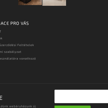
ACE PRO VÁS
T
nk
Szerződési Feltételek
mi szabályzat
asználatára vonatkozó
t
E
üldünk webáruházunk új