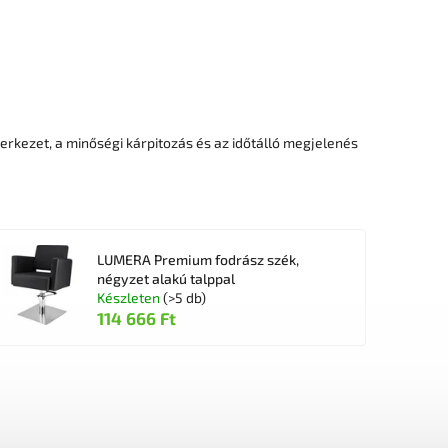
rkezet, a minőségi kárpitozás és az időtálló megjelenés
LUMERA Premium fodrász szék,
négyzet alakú talppal
Készleten
(>5 db)
114 666 Ft