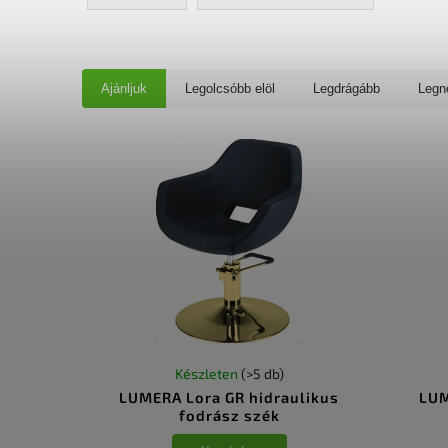
Ajánljuk
Legolcsóbb elöl
Legdrágább
Legn
Készleten
(>5 db)
LUMERA Lora GR hidraulikus
LUM
fodrász szék