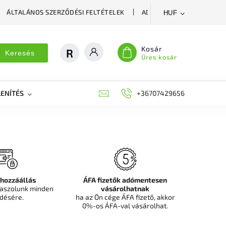
ÁLTALÁNOS SZERZŐDÉSI FELTÉTELEK
ADATVÉDELMI SZABÁLYZA
HUF
Kosár
Keresés
Üres kosár
ENÍTÉS
DEKORÁCIÓS FALPANEL, MŰNÖVÉNY FAL
+36707429656
FIT
 hozzáállás
ÁFA fizetők adómentesen
aszolunk minden
vásárolhatnak
désére.
ha az Ön cége ÁFA fizető, akkor
0%-os ÁFA-val vásárolhat.