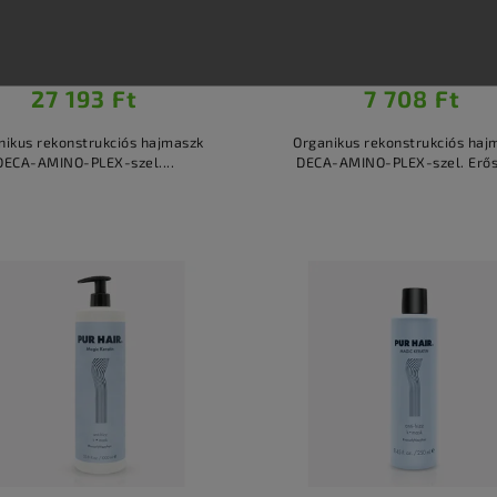
Kosárba
Kosárba
21 412 Ft ÁFA nélkül
6 069 Ft ÁFA nélkül
27 193 Ft
7 708 Ft
nikus rekonstrukciós hajmaszk
Organikus rekonstrukciós haj
DECA-AMINO-PLEX-szel....
DECA-AMINO-PLEX-szel. Erősít