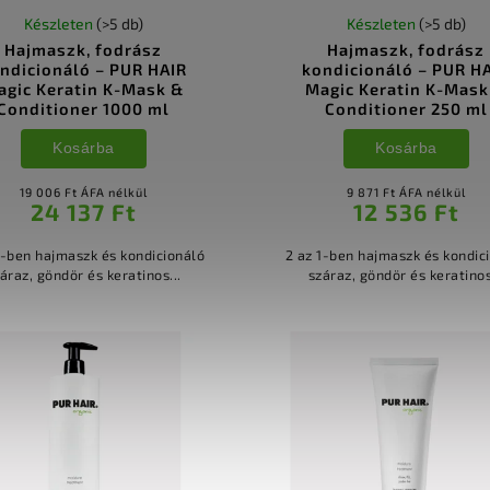
Készleten
(>5 db)
Készleten
(>5 db)
Hajmaszk, fodrász
Hajmaszk, fodrász
ndicionáló – PUR HAIR
kondicionáló – PUR H
agic Keratin K-Mask &
Magic Keratin K-Mask
Conditioner 1000 ml
Conditioner 250 ml
Kosárba
Kosárba
19 006 Ft ÁFA nélkül
9 871 Ft ÁFA nélkül
24 137 Ft
12 536 Ft
1-ben hajmaszk és kondicionáló
2 az 1-ben hajmaszk és kondic
áraz, göndör és keratinos...
száraz, göndör és keratinos