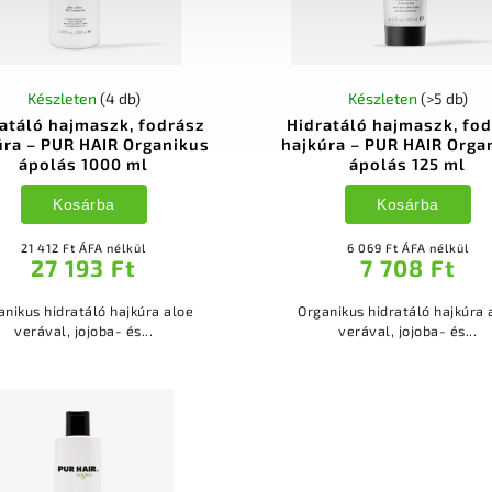
Készleten
(4 db)
Készleten
(>5 db)
atáló hajmaszk, fodrász
Hidratáló hajmaszk, fo
úra – PUR HAIR Organikus
hajkúra – PUR HAIR Orga
ápolás 1000 ml
ápolás 125 ml
Kosárba
Kosárba
21 412 Ft ÁFA nélkül
6 069 Ft ÁFA nélkül
27 193 Ft
7 708 Ft
anikus hidratáló hajkúra aloe
Organikus hidratáló hajkúra 
verával, jojoba- és...
verával, jojoba- és...