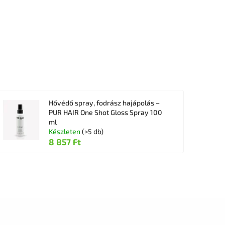
Hővédő spray, fodrász hajápolás –
PUR HAIR One Shot Gloss Spray 100
ml
Készleten
(>5 db)
8 857 Ft