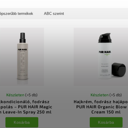
épszerűbb termékek
ABC szerint
Készleten
(>5 db)
Készleten
(>5 db)
jkondicionáló, fodrász
Hajkrém, fodrász hajápo
ápolás – PUR HAIR Magic
PUR HAIR Organic Blow
 Leave-In Spray 250 ml
Cream 150 ml
Kosárba
Kosárba