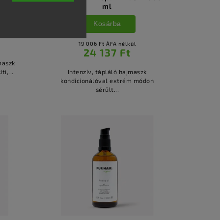
ml
Kosárba
19 006 Ft ÁFA nélkül
24 137 Ft
maszk
i,...
Intenzív, tápláló hajmaszk
kondicionálóval extrém módon
sérült...