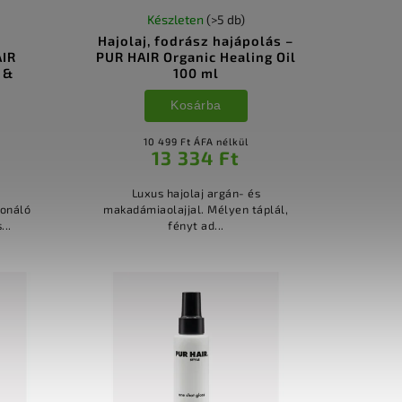
Készleten
(>5 db)
Hajolaj, fodrász hajápolás –
AIR
PUR HAIR Organic Healing Oil
 &
100 ml
Kosárba
10 499 Ft ÁFA nélkül
13 334 Ft
Luxus hajolaj argán- és
ionáló
makadámiaolajjal. Mélyen táplál,
...
fényt ad...