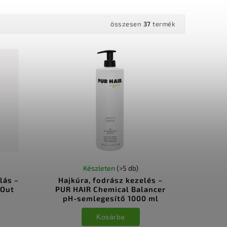
összesen
37
termék
Készleten
(>5 db)
lás –
Hajkúra, fodrász kezelés –
 Out
PUR HAIR Chemical Balancer
pH-semlegesítő 1000 ml
Kosárba