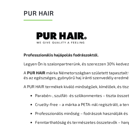
PUR HAIR
Professzionális hajápolás fodrászoktól.
Legyen Ön is szalonpartnerünk, és szerezzen 30% kedve
A
PUR HAIR
márka Németországban született tapasztalt f
és az egészséges, gyönyörű haj iránti szenvedély eredmé
A PUR HAIR termékek kiváló minőségűek, kímélőek, és tisz
Parabén-, szulfát- és szilikonmentes – tiszta össze
Cruelty-free – a márka a PETA-nál regisztrált, a te
Professzionális minőség – fodrászok használják és
Fenntarthatóság és természetes összetevők – hang