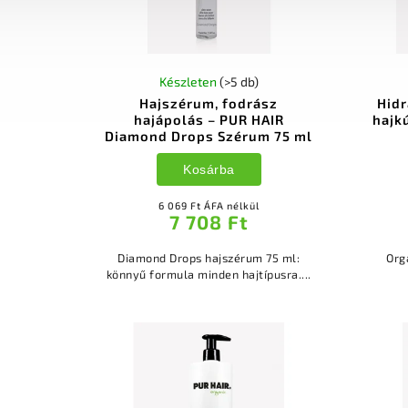
Készleten
(>5 db)
Hajszérum, fodrász
Hidr
hajápolás – PUR HAIR
hajk
Diamond Drops Szérum 75 ml
Kosárba
6 069 Ft ÁFA nélkül
7 708 Ft
Diamond Drops hajszérum 75 ml:
Org
könnyű formula minden hajtípusra....