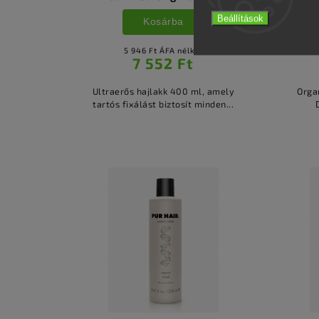
Beállítások
Kosárba
5 946 Ft ÁFA nélkül
7 552 Ft
Ultraerős hajlakk 400 ml, amely
Orga
tartós fixálást biztosít minden...