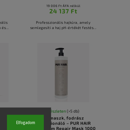
19 006 Ft ÁFA nélkül
24 137 Ft
eális
Professzionális hajkúra, amely
 és...
semlegesíti a haj pH-értékét festés...
Készleten
(>5 db)
úra –
Hajmaszk, fodrász
Elfogadom
s
kondicionáló – PUR HAIR
l
Magic Gum Repair Mask 1000