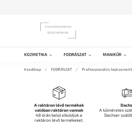
KOZMETIKA
FODRÁSZAT
MANIKŰR
Kezdőlap
/
FODRÁSZAT
/
Professzionális hajkozmet
A raktáron lévő termékek
Dachs
valóban raktáron vannak
A túlméretes szá
48 órán belül elküldjük a
Dachser szállít
raktáron lévő termékeket.