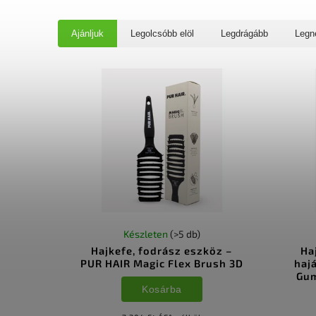
Ajánljuk
Legolcsóbb elöl
Legdrágább
Legn
Készleten
(>5 db)
Hajkefe, fodrász eszköz –
Ha
PUR HAIR Magic Flex Brush 3D
haj
Gum
Kosárba