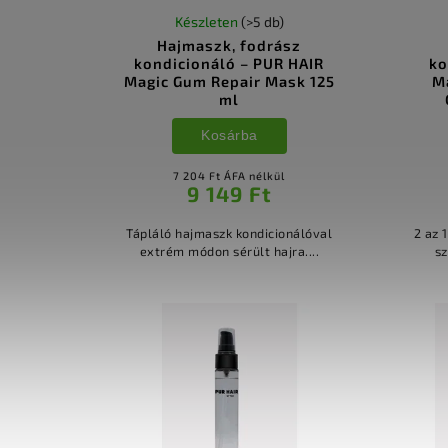
Készleten
(>5 db)
Hajmaszk, fodrász
kondicionáló – PUR HAIR
ko
Magic Gum Repair Mask 125
M
ml
Kosárba
7 204 Ft ÁFA nélkül
9 149 Ft
Tápláló hajmaszk kondicionálóval
2 az 
extrém módon sérült hajra....
sz