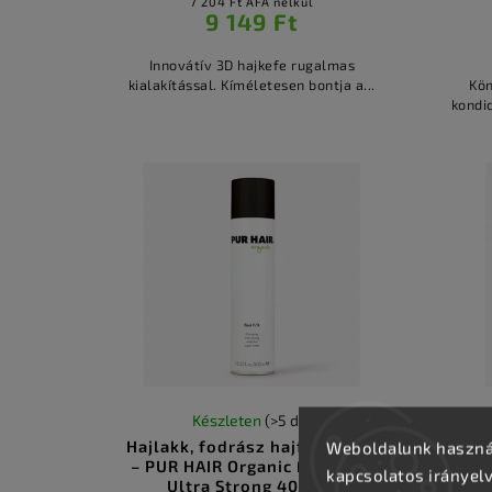
7 204 Ft ÁFA nélkül
9 149 Ft
Innovátív 3D hajkefe rugalmas
kialakítással. Kíméletesen bontja a...
Kön
kondic
Készleten
(>5 db)
Hajlakk, fodrász hajformázás
Hajm
Weboldalunk használ
– PUR HAIR Organic Final F/X
kapcsolatos irányel
Ultra Strong 400 ml
R