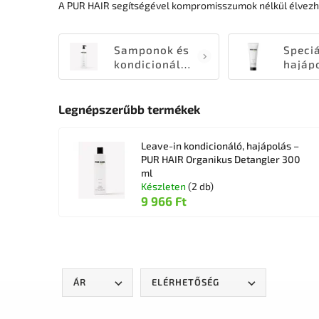
A PUR HAIR segítségével kompromisszumok nélkül élvezhe
Samponok és
Speciá
kondicionálók
hajáp
Legnépszerűbb termékek
Leave-in kondicionáló, hajápolás –
PUR HAIR Organikus Detangler 300
ml
Készleten
(2 db)
9 966 Ft
ÁR
ELÉRHETŐSÉG