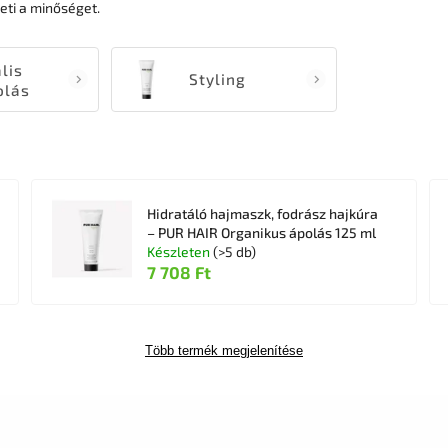
ti a minőséget.
lis
Styling
olás
Hidratáló hajmaszk, fodrász hajkúra
– PUR HAIR Organikus ápolás 125 ml
Készleten
(>5 db)
7 708 Ft
Több termék megjelenítése