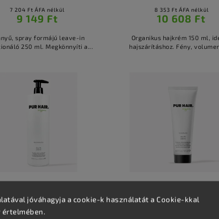
7 204 Ft ÁFA nélkül
8 353 Ft ÁFA nélkül
9 149 Ft
10 608 Ft
nyű, spray formájú leave-in
Organikus hajkrém 150 ml, id
ionáló 250 ml. Megkönnyíti a...
hajszárításhoz. Fény, volumen
Készleten
(3 db)
Készleten
(>5 db)
aszk, fodrász hajkúra –
Hajmaszk, fodrász hajk
atával jóváhagyja a cookie-k használatát a Cookie-kkal
PUR HAIR Organikus
PUR HAIR Organiku
v értelmében.
econstructor 1000 ml
Reconstructor 125 m