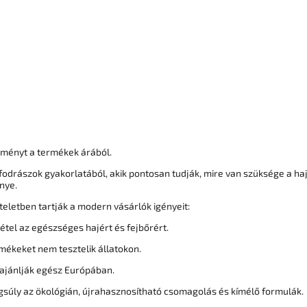
zményt a termékek árából.
odrászok gyakorlatából, akik pontosan tudják, mire van szüksége a ha
nye.
teletben tartják a modern vásárlók igényeit:
tétel az egészséges hajért és fejbőrért.
rmékeket nem tesztelik állatokon.
 ajánlják egész Európában.
súly az ökológián, újrahasznosítható csomagolás és kímélő formulák.