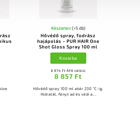
Készleten
(>5 db)
drász
Hővédő spray, fodrász
nikus
hajápolás – PUR HAIR One
Shot Gloss Spray 100 ml
Kosárba
6 974 Ft ÁFA nélkül
8 857 Ft
aloe
Hővédő spray 100 ml akár 230 °C-ig.
Hidratál, fényt ad és védi a...