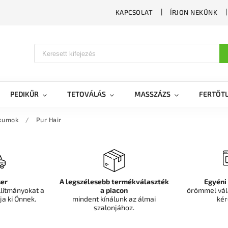
KAPCSOLAT
ÍRJON NEKÜNK
PEDIKŰR
TETOVÁLÁS
MASSZÁZS
FERTŐTL
ikumok
/
Pur Hair
er
A legszélesebb termékválaszték
Egyéni
llítmányokat a
a piacon
örömmel vál
ja ki Önnek.
mindent kínálunk az álmai
kér
szalonjához.