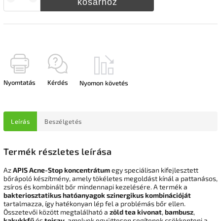
kosárhoz
Nyomtatás
Kérdés
Nyomon követés
Leírás
Beszélgetés
Termék részletes leírása
Az
APIS Acne-Stop koncentrátum
egy speciálisan kifejlesztett
bőrápoló készítmény, amely tökéletes megoldást kínál a pattanásos,
zsíros és kombinált bőr mindennapi kezelésére. A termék a
bakteriosztatikus hatóanyagok szinergikus kombinációját
tartalmazza, így hatékonyan lép fel a problémás bőr ellen.
Összetevői között megtalálható a
zöld tea kivonat
,
bambusz
,
kakukkfű
és
tejsav
, amelyek együttesen segítenek csökkenteni a