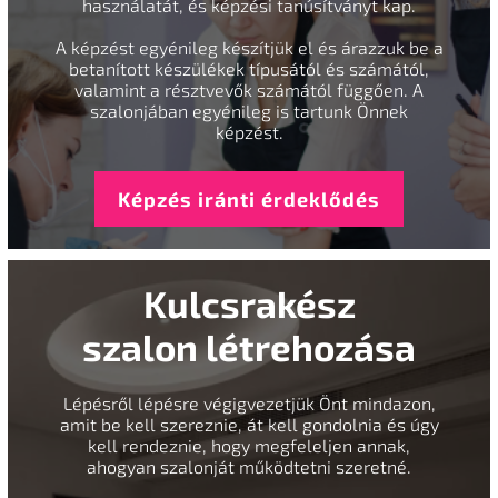
használatát, és képzési tanúsítványt kap.
A képzést egyénileg készítjük el és árazzuk be a
betanított készülékek típusától és számától,
valamint a résztvevők számától függően. A
szalonjában egyénileg is tartunk Önnek
képzést.
Képzés iránti érdeklődés
Kulcsrakész
szalon létrehozása
Lépésről lépésre végigvezetjük Önt mindazon,
amit be kell szereznie, át kell gondolnia és úgy
kell rendeznie, hogy megfeleljen annak,
ahogyan szalonját működtetni szeretné.