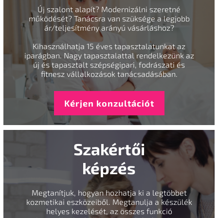
Új szalont alapít? Modernizálni szeretné
működését? Tanácsra van szüksége a legjobb
ár/teljesítmény arányú vásárláshoz?
Kihasználhatja 15 éves tapasztalatunkat az
iparágban. Nagy tapasztalattal rendelkezünk az
új és tapasztalt szépségipari, fodrászati és
fitnesz vállalkozások tanácsadásában.
Kérjen konzultációt
Szakértői
képzés
Megtanítjuk, hogyan hozhatja ki a legtöbbet
kozmetikai eszközeiből. Megtanulja a készülék
helyes kezelését, az összes funkció