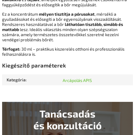
faggyúképződést és elősegítik a bőr megújulását.
Ez a koncentrátum
mélyen tisztítja a pórusokat
, mérsékli a
gyulladásokat és elősegíti a bőr egyensúlyának visszaállítását.
Rendszeres használatával a bőr
láthatóan tisztább, simább és
mattabb
lesz. Ideális választás minden olyan szépségszalon
számára, amely természetes összetevőkkel szeretné kezelni
vendégei problémás bőrét.
Térfogat:
30 ml – praktikus kiszerelés otthoni és professzionális
felhasználásra is.
Kiegészítő paraméterek
Kategória
:
Arcápolás APIS
Tanácsadás
és konzultáció