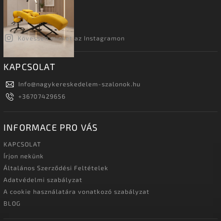
Kövessen minket az Instagramon
KAPCSOLAT
Info
@
nagykereskedelem-szalonok.hu
+36707429656
INFORMACE PRO VÁS
KAPCSOLAT
Írjon nekünk
Általános Szerződési Feltételek
Adatvédelmi szabályzat
A cookie használatára vonatkozó szabályzat
BLOG