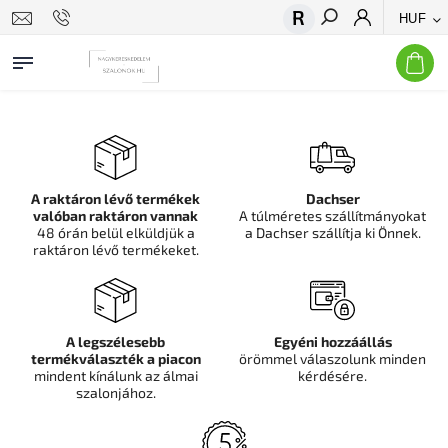
HUF
Keresés
A raktáron lévő termékek
Dachser
valóban raktáron vannak
A túlméretes szállítmányokat
48 órán belül elküldjük a
a Dachser szállítja ki Önnek.
raktáron lévő termékeket.
A legszélesebb
Egyéni hozzáállás
termékválaszték a piacon
örömmel válaszolunk minden
mindent kínálunk az álmai
kérdésére.
szalonjához.