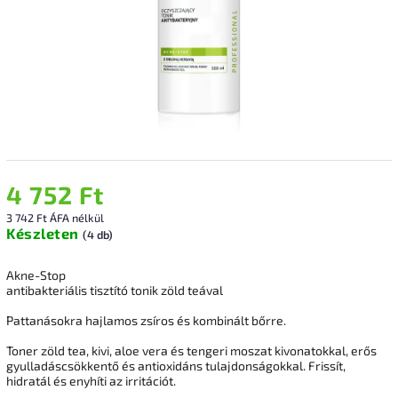
4 752 Ft
3 742 Ft ÁFA nélkül
Készleten
(4 db)
Akne-Stop
antibakteriális tisztító tonik zöld teával
Pattanásokra hajlamos zsíros és kombinált bőrre.
Toner zöld tea, kivi, aloe vera és tengeri moszat kivonatokkal, erős
gyulladáscsökkentő és antioxidáns tulajdonságokkal. Frissít,
hidratál és enyhíti az irritációt.