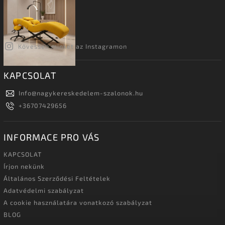
Kövessen minket az Instagramon
KAPCSOLAT
Info
@
nagykereskedelem-szalonok.hu
+36707429656
INFORMACE PRO VÁS
KAPCSOLAT
Írjon nekünk
Általános Szerződési Feltételek
Adatvédelmi szabályzat
A cookie használatára vonatkozó szabályzat
BLOG