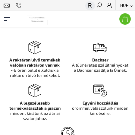
HUF
Keresés
A raktáron lévő termékek
Dachser
valóban raktáron vannak
A túlméretes szállítmányokat
48 órán belül elküldjük a
a Dachser szállítja ki Önnek.
raktáron lévő termékeket.
A legszélesebb
Egyéni hozzáállás
termékválaszték a piacon
örömmel válaszolunk minden
mindent kínálunk az álmai
kérdésére.
szalonjához.