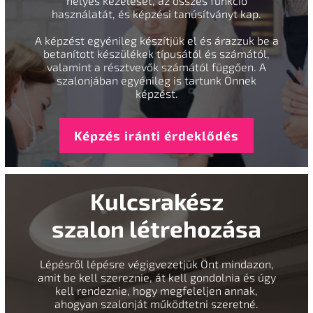
helyes kezelését, az összes funkció
használatát, és képzési tanúsítványt kap.
A képzést egyénileg készítjük el és árazzuk be a
betanított készülékek típusától és számától,
valamint a résztvevők számától függően. A
szalonjában egyénileg is tartunk Önnek
képzést.
Képzés iránti érdeklődés
Kulcsrakész
szalon létrehozása
Lépésről lépésre végigvezetjük Önt mindazon,
amit be kell szereznie, át kell gondolnia és úgy
kell rendeznie, hogy megfeleljen annak,
ahogyan szalonját működtetni szeretné.