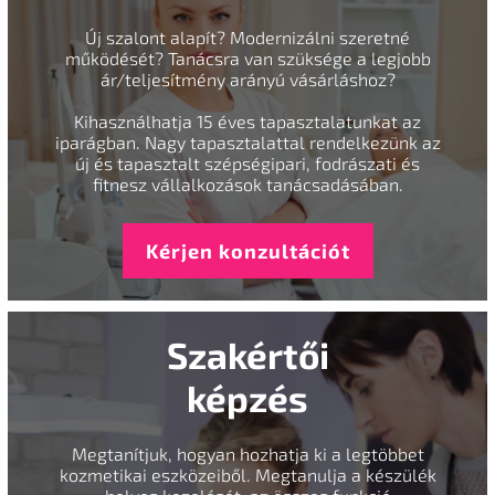
Új szalont alapít? Modernizálni szeretné
működését? Tanácsra van szüksége a legjobb
ár/teljesítmény arányú vásárláshoz?
Kihasználhatja 15 éves tapasztalatunkat az
iparágban. Nagy tapasztalattal rendelkezünk az
új és tapasztalt szépségipari, fodrászati és
fitnesz vállalkozások tanácsadásában.
Kérjen konzultációt
Szakértői
képzés
Megtanítjuk, hogyan hozhatja ki a legtöbbet
kozmetikai eszközeiből. Megtanulja a készülék