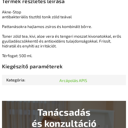
Termék részletes leírása
Akne-Stop
antibakteriális tisztító tonik zöld teával
Pattanásokra hajlamos zsíros és kombinált bőrre.
Toner zöld tea, kivi, aloe vera és tengeri moszat kivonatokkal, erős
gyulladáscsökkentő és antioxidáns tulajdonságokkal. Frissít,
hidratál és enyhíti az irritációt.
Térfogat: 500 ml.
Kiegészítő paraméterek
Kategória
:
Arcápolás APIS
Tanácsadás
és konzultáció