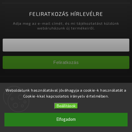
FELIRATKOZÁS HÍRLEVÉLRE
Adja meg az e-mail címét, és mi tájékoztatást küldünk
webáruházunk új termékeiről.
Feliratkozás
Copyright 2026
Nagykereskedelem-szalonok
. Minden jog
fenntartva.
Weboldalunk használatával jóváhagyja a cookie-k használatát a
Cookie-kkal kapcsolatos irányelv értelmében.
Süti beállítások szerkesztése
Vytvořil
Shoptet
| Design
Shoptak.cz.
Beállítások
Elfogadom
1 #