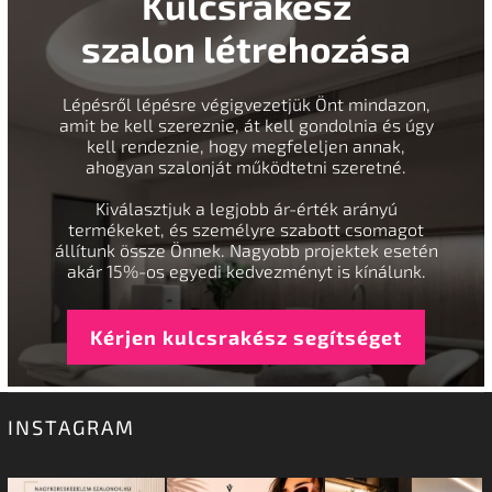
Kulcsrakész
szalon létrehozása
Lépésről lépésre végigvezetjük Önt mindazon,
amit be kell szereznie, át kell gondolnia és úgy
kell rendeznie, hogy megfeleljen annak,
ahogyan szalonját működtetni szeretné.
Kiválasztjuk a legjobb ár-érték arányú
termékeket, és személyre szabott csomagot
állítunk össze Önnek. Nagyobb projektek esetén
akár 15%-os egyedi kedvezményt is kínálunk.
Kérjen kulcsrakész segítséget
INSTAGRAM