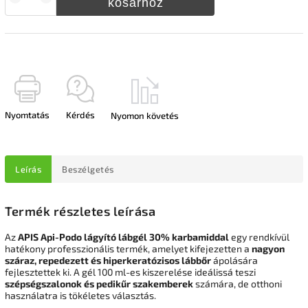
kosárhoz
Nyomtatás
Kérdés
Nyomon követés
Leírás
Beszélgetés
Termék részletes leírása
Az
APIS Api-Podo lágyító lábgél 30% karbamiddal
egy rendkívül
hatékony professzionális termék, amelyet kifejezetten a
nagyon
száraz, repedezett és hiperkeratózisos lábbőr
ápolására
fejlesztettek ki. A gél 100 ml-es kiszerelése ideálissá teszi
szépségszalonok és pedikűr szakemberek
számára, de otthoni
használatra is tökéletes választás.