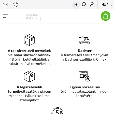
HUF
Keresés
A raktáron lévő termékek
Dachser
valóban raktáron vannak
A túlméretes szállítmányokat
48 órán belül elküldjük a
a Dachser szállítja ki Önnek.
raktáron lévő termékeket.
A legszélesebb
Egyéni hozzáállás
termékválaszték a piacon
örömmel válaszolunk minden
mindent kínálunk az álmai
kérdésére.
szalonjához.