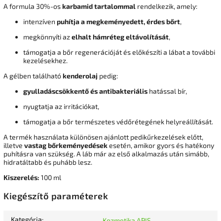
A formula 30%-os
karbamid tartalommal
rendelkezik, amely:
intenzíven
puhítja a megkeményedett, érdes bőrt
,
megkönnyíti az
elhalt hámréteg eltávolítását
,
támogatja a bőr regenerációját és előkészíti a lábat a további
kezelésekhez.
A gélben található
kenderolaj
pedig:
gyulladáscsökkentő és antibakteriális
hatással bír,
nyugtatja az irritációkat,
támogatja a bőr természetes védőrétegének helyreállítását.
A termék használata különösen ajánlott pedikűrkezelések előtt,
illetve
vastag bőrkeményedések
esetén, amikor gyors és hatékony
puhításra van szükség. A láb már az első alkalmazás után simább,
hidratáltabb és puhább lesz.
Kiszerelés:
100 ml
Kiegészítő paraméterek
Kategória
:
Kozmetika APIS