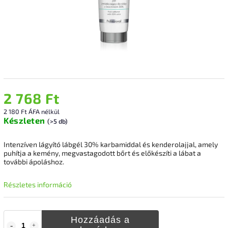
2 768 Ft
2 180 Ft ÁFA nélkül
Készleten
(>5 db)
Intenzíven lágyító lábgél 30% karbamiddal és kenderolajjal, amely
puhítja a kemény, megvastagodott bőrt és előkészíti a lábat a
további ápoláshoz.
Részletes információ
Hozzáadás a