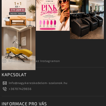
Kövessen minket az Instagramon
KAPCSOLAT
Info
@
nagykereskedelem-szalonok.hu
+36707429656
INFORMACE PRO VÁS