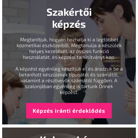
Szakértői
képzés
Megtanítjuk, hogyan hozhatja ki a legtöbbet
kozmetikai eszközeiből. Megtanulja a készülék
helyes kezelését, az összes funkció
használatát, és képzési tanúsítványt kap.
A képzést egyénileg készítjük el és árazzuk be a
betanított készülékek típusától és számától,
valamint a résztvevők számától függően. A
szalonjában egyénileg is tartunk Önnek
képzést.
Képzés iránti érdeklődés