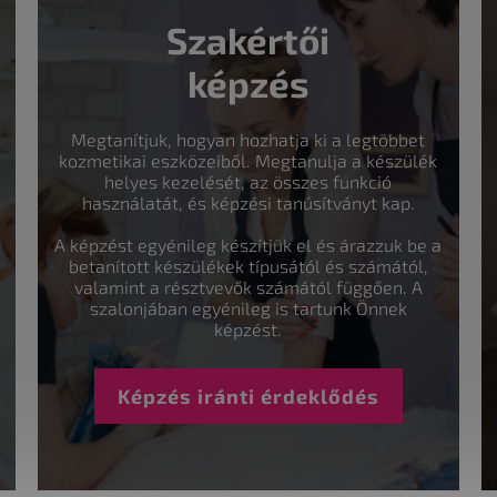
Szakértői
képzés
Megtanítjuk, hogyan hozhatja ki a legtöbbet
kozmetikai eszközeiből. Megtanulja a készülék
helyes kezelését, az összes funkció
használatát, és képzési tanúsítványt kap.
A képzést egyénileg készítjük el és árazzuk be a
betanított készülékek típusától és számától,
valamint a résztvevők számától függően. A
szalonjában egyénileg is tartunk Önnek
képzést.
Képzés iránti érdeklődés