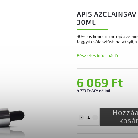
APIS AZELAINSA
30ML
30%-os koncentrációjú azelain
faggyúkiválasztást, halványítja 
Részletes információ
6 069 Ft
4 779 Ft ÁFA nélkül
Hozzáa
kosá