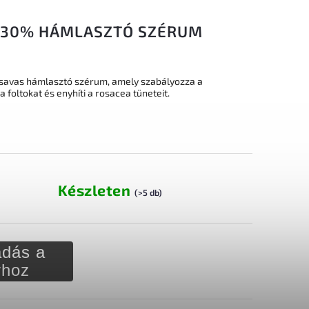
V 30% HÁMLASZTÓ SZÉRUM
savas hámlasztó szérum, amely szabályozza a
a foltokat és enyhíti a rosacea tüneteit.
Készleten
(>5 db)
dás a
rhoz