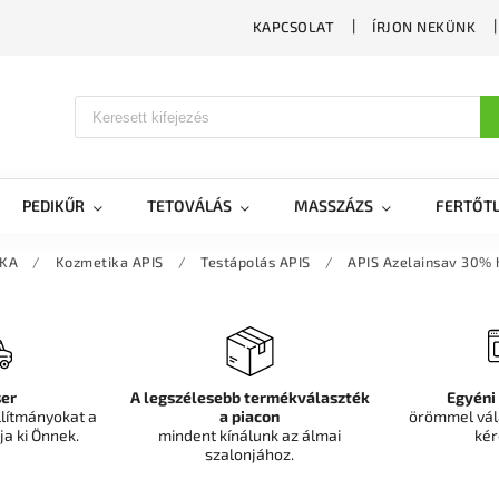
KAPCSOLAT
ÍRJON NEKÜNK
PEDIKŰR
TETOVÁLÁS
MASSZÁZS
FERTŐTL
IKA
/
Kozmetika APIS
/
Testápolás APIS
/
APIS Azelainsav 30%
er
A legszélesebb termékválaszték
Egyéni
llítmányokat a
a piacon
örömmel vál
ja ki Önnek.
mindent kínálunk az álmai
kér
szalonjához.