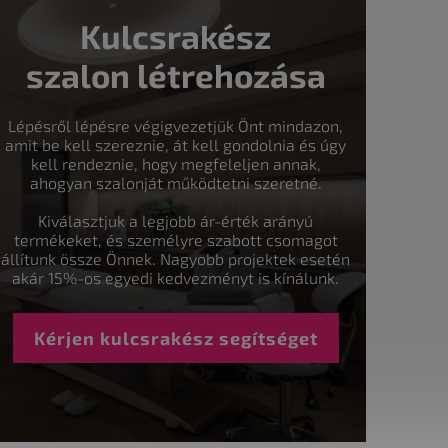
Kulcsrakész
szalon létrehozása
Lépésről lépésre végigvezetjük Önt mindazon,
amit be kell szereznie, át kell gondolnia és úgy
kell rendeznie, hogy megfeleljen annak,
ahogyan szalonját működtetni szeretné.
Kiválasztjuk a legjobb ár-érték arányú
termékeket, és személyre szabott csomagot
állítunk össze Önnek. Nagyobb projektek esetén
akár 15%-os egyedi kedvezményt is kínálunk.
Kérjen kulcsrakész segítséget