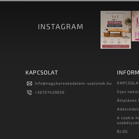
INSTAGRAM
KAPCSOLAT
INFORM
KAPCSOLA
Info
@
nagykereskedelem-szalonok.hu
Írjon nekü
+36707429656
Általános 
Adatvédel
A cookie h
szabályza
BLOG