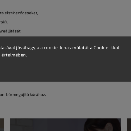
ta elszíneződéseket,
pír),
reállítását.
atával jóváhagyja a cookie-k használatát a Cookie-kkal
v értelmében.
honi bőrmegújító kúrához.