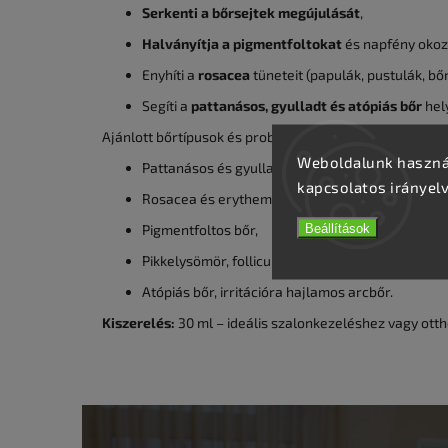
Serkenti a bőrsejtek megújulását
,
Halványítja a pigmentfoltokat
és napfény okoz
Enyhíti a
rosacea
tüneteit (papulák, pustulák, bőr
Segíti a
pattanásos, gyulladt és atópiás bőr
hely
Ajánlott bőrtípusok és problémák:
Weboldalunk használ
Pattanásos és gyulladt bőr,
kapcsolatos irányel
Rosacea és erythema,
Beállítások
Pigmentfoltos bőr,
Pikkelysömör, folliculitis,
Atópiás bőr, irritációra hajlamos arcbőr.
Kiszerelés:
30 ml – ideális szalonkezeléshez vagy ott