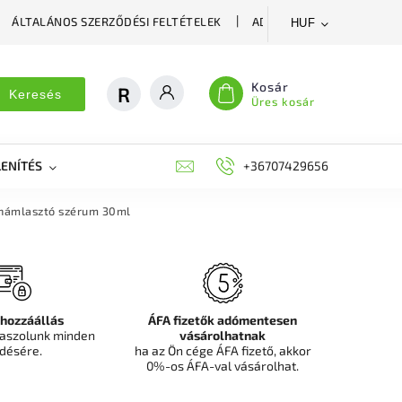
ÁLTALÁNOS SZERZŐDÉSI FELTÉTELEK
ADATVÉDELMI SZABÁLYZA
HUF
Kosár
Keresés
Üres kosár
ENÍTÉS
DEKORÁCIÓS FALPANEL, MŰNÖVÉNY FAL
+36707429656
FIT
 hámlasztó szérum 30ml
 hozzáállás
ÁFA fizetők adómentesen
aszolunk minden
vásárolhatnak
désére.
ha az Ön cége ÁFA fizető, akkor
0%-os ÁFA-val vásárolhat.