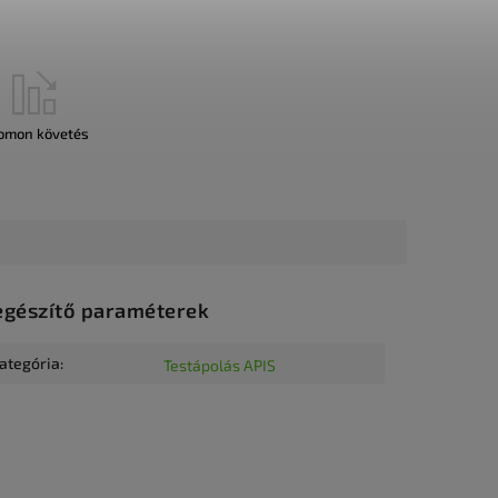
omon követés
egészítő paraméterek
ategória
:
Testápolás APIS