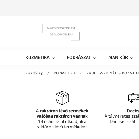
KOZMETIKA
FODRÁSZAT
MANIKŰR
Kezdőlap
/
KOZMETIKA
/
PROFESSZIONÁLIS KOZMET
A raktáron lévő termékek
Dachs
valóban raktáron vannak
A túlméretes szá
48 órán belül elküldjük a
Dachser szállít
raktáron lévő termékeket.