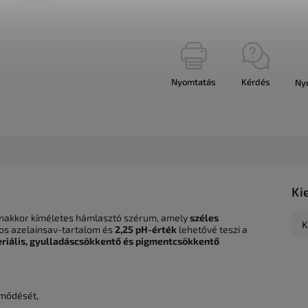
Nyomtatás
Kérdés
Ny
Ki
anakkor kíméletes hámlasztó szérum, amely
széles
K
os azelainsav-tartalom és
2,25 pH-érték
lehetővé teszi a
eriális, gyulladáscsökkentő és pigmentcsökkentő
ömődését,