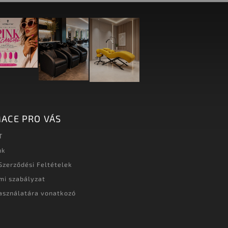
ACE PRO VÁS
T
nk
Szerződési Feltételek
mi szabályzat
asználatára vonatkozó
t