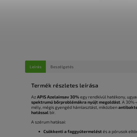
Leírás
Beszélgetés
Termék részletes leírása
Az
APIS Azelainsav 30%
egy rendkívül hatékony, ugy
spektrumú bőrproblémákra nyújt megoldást
. A 30%-
mély, mégis gyengéd hámlasztást, miközben
antibakt
hatással
bír.
A szérum hatásai:
Csökkenti a faggyútermelést
és a pórusok elt