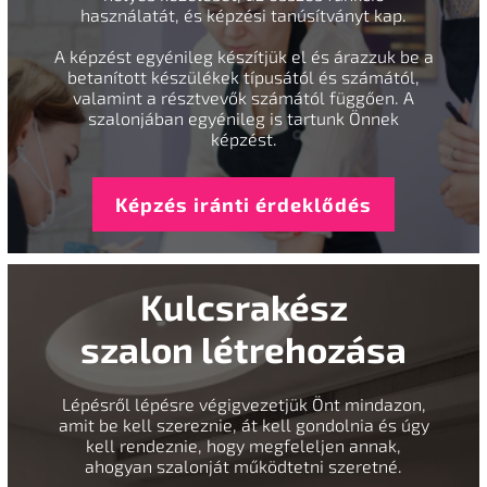
használatát, és képzési tanúsítványt kap.
A képzést egyénileg készítjük el és árazzuk be a
betanított készülékek típusától és számától,
valamint a résztvevők számától függően. A
szalonjában egyénileg is tartunk Önnek
képzést.
Képzés iránti érdeklődés
Kulcsrakész
szalon létrehozása
Lépésről lépésre végigvezetjük Önt mindazon,
amit be kell szereznie, át kell gondolnia és úgy
kell rendeznie, hogy megfeleljen annak,
ahogyan szalonját működtetni szeretné.