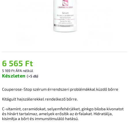
6 565 Ft
5 169 Ft ÁFA nélkül
Készleten
(>5 db)
Couperose-Stop
szérum érrendszeri problémákkal küzdő bőrre
Kitágult hajszálerekkel rendelkező bőrre.
C-vitamint, ceramidokat, selyemfehérjéket, ginkgo biloba kivonatot
és hínárt tartalmaz, amelyek erősítik az érfalakat.
Hidratálja,
kisimítja a bőrt és immunstimuláló hatású.