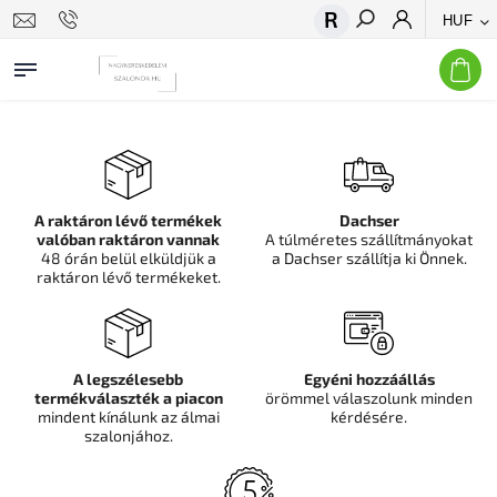
HUF
Keresés
A raktáron lévő termékek
Dachser
valóban raktáron vannak
A túlméretes szállítmányokat
48 órán belül elküldjük a
a Dachser szállítja ki Önnek.
raktáron lévő termékeket.
A legszélesebb
Egyéni hozzáállás
termékválaszték a piacon
örömmel válaszolunk minden
mindent kínálunk az álmai
kérdésére.
szalonjához.