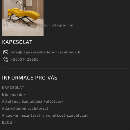
Kövessen minket az Instagramon
KAPCSOLAT
Info
@
nagykereskedelem-szalonok.hu
+36707429656
INFORMACE PRO VÁS
KAPCSOLAT
Írjon nekünk
Általános Szerződési Feltételek
Adatvédelmi szabályzat
A cookie használatára vonatkozó szabályzat
BLOG