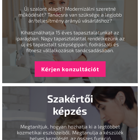
Új szalont alapít? Modernizálni szeretné
működését? Tanácsra van szüksége a legjobb
ár/teljesítmény arányú vásárláshoz?
Kihasználhatja 15 éves tapasztalatunkat az
iparágban. Nagy tapasztalattal rendelkezünk az
új és tapasztalt szépségipari, fodrászati és
fitnesz vállalkozások tanácsadásában.
Kérjen konzultációt
Szakértői
képzés
Megtanítjuk, hogyan hozhatja ki a legtöbbet
kozmetikai eszközeiből. Megtanulja a készülék
helyes kezelését, az összes funkció