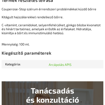
Termék részletes leírása
Couperose-Stop
szérum érrendszeri problémákkal küzdő bőrre
Kitágult hajszálerekkel rendelkező bőrre.
C-vitamint, ceramidokat, selyemfehérjéket, ginkgo biloba kivonatot
és hínárt tartalmaz, amelyek erősítik az érfalakat.
Hidratálja,
kisimítja a bőrt és immunstimuláló hatású.
Mennyiség: 100 ml.
Kiegészítő paraméterek
Kategória
:
Arcápolás APIS
Tanácsadás
és konzultáció