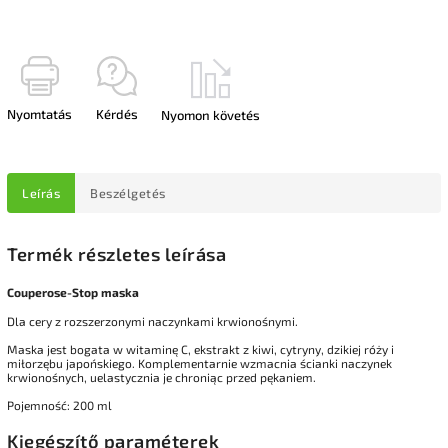
Nyomtatás
Kérdés
Nyomon követés
Leírás
Beszélgetés
Termék részletes leírása
Couperose-Stop maska
Dla cery z rozszerzonymi naczynkami krwionośnymi.
Maska jest bogata w witaminę C, ekstrakt z kiwi, cytryny, dzikiej róży i
miłorzębu japońskiego. Komplementarnie wzmacnia ścianki naczynek
krwionośnych, uelastycznia je chroniąc przed pękaniem.
Pojemność: 200 ml
Kiegészítő paraméterek