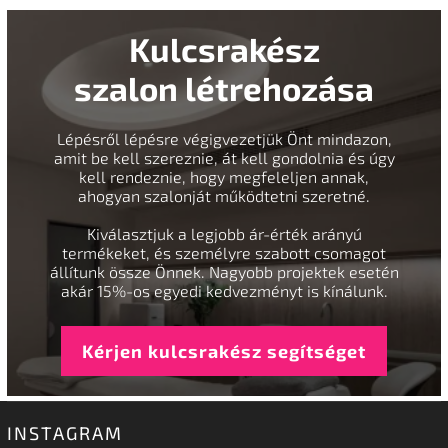
Kulcsrakész
szalon létrehozása
Lépésről lépésre végigvezetjük Önt mindazon,
amit be kell szereznie, át kell gondolnia és úgy
kell rendeznie, hogy megfeleljen annak,
ahogyan szalonját működtetni szeretné.
Kiválasztjuk a legjobb ár-érték arányú
termékeket, és személyre szabott csomagot
állítunk össze Önnek. Nagyobb projektek esetén
akár 15%-os egyedi kedvezményt is kínálunk.
Kérjen kulcsrakész segítséget
INSTAGRAM