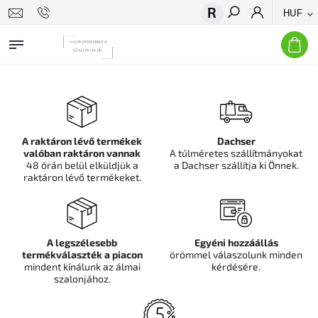
HUF
Keresés
A raktáron lévő termékek
Dachser
valóban raktáron vannak
A túlméretes szállítmányokat
48 órán belül elküldjük a
a Dachser szállítja ki Önnek.
raktáron lévő termékeket.
A legszélesebb
Egyéni hozzáállás
termékválaszték a piacon
örömmel válaszolunk minden
mindent kínálunk az álmai
kérdésére.
szalonjához.