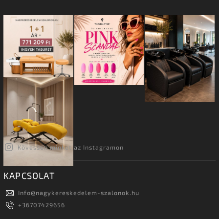
Kövessen minket az Instagramon
KAPCSOLAT
Info
@
nagykereskedelem-szalonok.hu
+36707429656