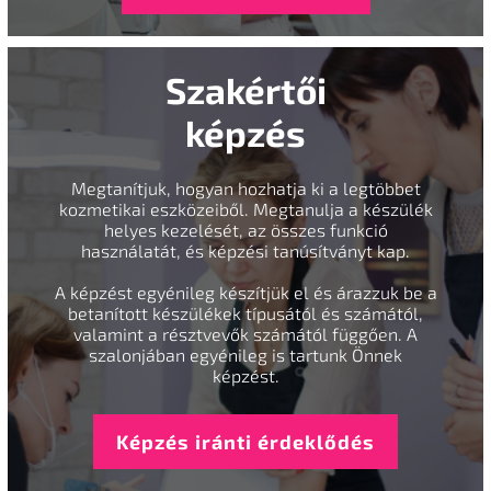
Szakértői
képzés
Megtanítjuk, hogyan hozhatja ki a legtöbbet
kozmetikai eszközeiből. Megtanulja a készülék
helyes kezelését, az összes funkció
használatát, és képzési tanúsítványt kap.
A képzést egyénileg készítjük el és árazzuk be a
betanított készülékek típusától és számától,
valamint a résztvevők számától függően. A
szalonjában egyénileg is tartunk Önnek
képzést.
Képzés iránti érdeklődés