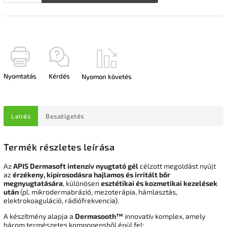
Nyomtatás
Kérdés
Nyomon követés
Leírás
Beszélgetés
Termék részletes leírása
Az
APIS Dermasoft intenzív nyugtató gél
célzott megoldást nyújt
az
érzékeny, kipirosodásra hajlamos és irritált bőr
megnyugtatására
, különösen
esztétikai és kozmetikai kezelések
után
(pl. mikrodermabrázió, mezoterápia, hámlasztás,
elektrokoaguláció, rádiófrekvencia).
A készítmény alapja a
Dermasooth™
innovatív komplex, amely
három természetes komponensből épül fel: