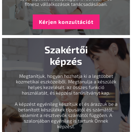
fitnesz vállalkozások tanácsadásában.
Kérjen konzultációt
Szakértői
képzés
Megtanítjuk, hogyan hozhatja ki a legtöbbet
kozmetikai eszközeiből. Megtanulja a készülék
helyes kezelését, az összes funkció
használatát, és képzési tanúsítványt kap.
A képzést egyénileg készítjük el és árazzuk be a
betanított készülékek típusától és számától,
valamint a résztvevők számától függően. A
szalonjában egyénileg is tartunk Önnek
képzést.