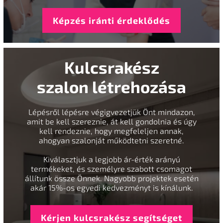
Képzés iránti érdeklődés
Kulcsrakész
szalon létrehozása
Lépésről lépésre végigvezetjük Önt mindazon,
amit be kell szereznie, át kell gondolnia és úgy
kell rendeznie, hogy megfeleljen annak,
ahogyan szalonját működtetni szeretné.
Kiválasztjuk a legjobb ár-érték arányú
termékeket, és személyre szabott csomagot
állítunk össze Önnek. Nagyobb projektek esetén
akár 15%-os egyedi kedvezményt is kínálunk.
Kérjen kulcsrakész segítséget