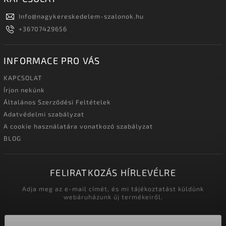
Info
@
nagykereskedelem-szalonok.hu
+36707429656
INFORMACE PRO VÁS
KAPCSOLAT
Írjon nekünk
Általános Szerződési Feltételek
Adatvédelmi szabályzat
A cookie használatára vonatkozó szabályzat
BLOG
FELIRATKOZÁS HÍRLEVÉLRE
Adja meg az e-mail címét, és mi tájékoztatást küldünk
webáruházunk új termékeiről.