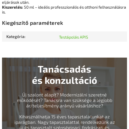
eljárások után.
Kiszerelés:
50 ml – ideális professzionális és otthoni felhasználásra
is.
Kiegészítő paraméterek
Kategória
:
Testápolás APIS
Tanácsadás
és konzultáció
Új szalont alapít? Modernizálni szeretné
működését? Tanácsra van szüksége a legjobb
ár/teljesítmény arányú vásárláshoz?
Kihasználhatja 15 éves tapasztalatunkat az
iparágban. Nagy tapasztalattal rendelkezünk az
új és tapasztalt szépségipari, fodrászati és