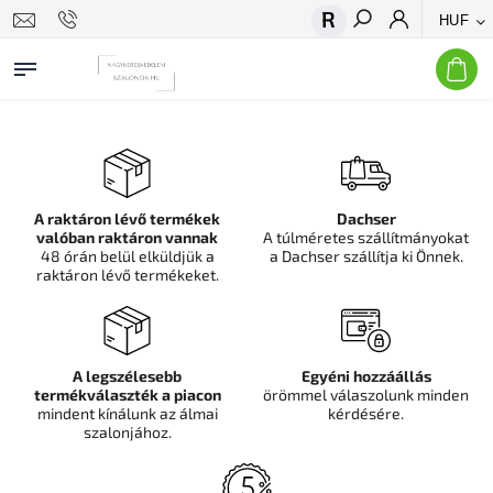
HUF
Keresés
A raktáron lévő termékek
Dachser
valóban raktáron vannak
A túlméretes szállítmányokat
48 órán belül elküldjük a
a Dachser szállítja ki Önnek.
raktáron lévő termékeket.
A legszélesebb
Egyéni hozzáállás
termékválaszték a piacon
örömmel válaszolunk minden
mindent kínálunk az álmai
kérdésére.
szalonjához.