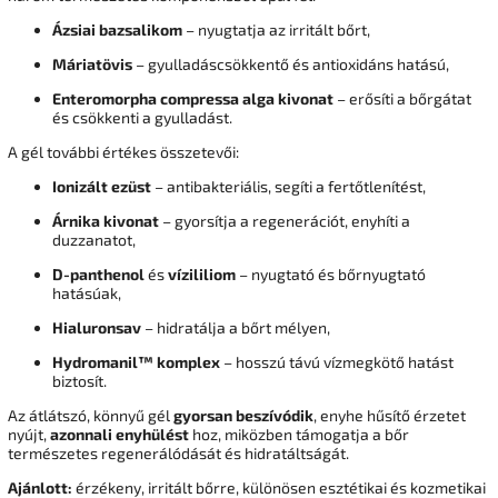
Ázsiai bazsalikom
– nyugtatja az irritált bőrt,
Máriatövis
– gyulladáscsökkentő és antioxidáns hatású,
Enteromorpha compressa alga kivonat
– erősíti a bőrgátat
és csökkenti a gyulladást.
A gél további értékes összetevői:
Ionizált ezüst
– antibakteriális, segíti a fertőtlenítést,
Árnika kivonat
– gyorsítja a regenerációt, enyhíti a
duzzanatot,
D-panthenol
és
vízililiom
– nyugtató és bőrnyugtató
hatásúak,
Hialuronsav
– hidratálja a bőrt mélyen,
Hydromanil™ komplex
– hosszú távú vízmegkötő hatást
biztosít.
Az átlátszó, könnyű gél
gyorsan beszívódik
, enyhe hűsítő érzetet
nyújt,
azonnali enyhülést
hoz, miközben támogatja a bőr
természetes regenerálódását és hidratáltságát.
Ajánlott:
érzékeny, irritált bőrre, különösen esztétikai és kozmetikai