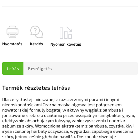
Nyomtatás
Kérdés
Nyomon követés
Leírás
Beszélgetés
Termék részletes leírása
Dla cery tłustej, mieszanej z rozszerzonymi porami i innymi
niedoskonałościami.Czarna maska algowa jest połączeniem
nowatorskiej formuły bogatej w aktywny węgiel z bambusa i
jonizowane srebro o działaniu przeciwzapalnym, antybakteryjnym,
efektywnie absorbującym toksyny, zanieczyszczenia i nadmiar
sebum ze skóry. Wzmocniona ekstraktem z bambusa, czystka, kiwi,
irysa i zielonej herbaty oczyszcza, wygładza, zapobiega świeceniu
skóry, jednocześnie głęboko nawilża. Doskonale niweluje