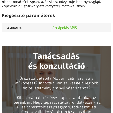
niedoskonałości i sprawia, że skóra odzyskuje idealny wygląd.
Zapewnia długotrwały efekt czystej, matowej skóry.
Kiegészítő paraméterek
Kategória
:
Arcápolás APIS
Tanácsadás
és konzultáció
Új szalont alapít? Modernizálni szeretné
működését? Tanácsra van szüksége a legjobb
ár/teljesítmény arányú vásárláshoz?
Kihasználhatja 15 éves tapasztalatunkat az
iparágban. Nagy tapasztalattal rendelkezünk az
új és tapasztalt szépségipari, fodrászati és
fitnesz vállalkozások tanácsadásában.