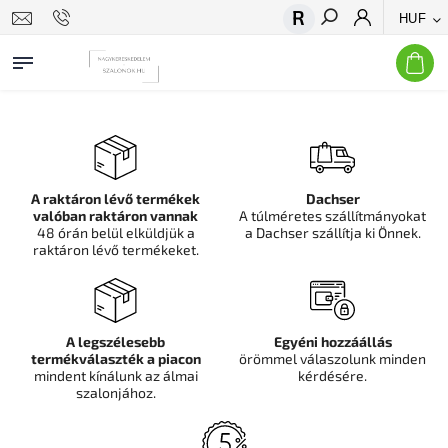
HUF
Keresés
A raktáron lévő termékek
Dachser
valóban raktáron vannak
A túlméretes szállítmányokat
48 órán belül elküldjük a
a Dachser szállítja ki Önnek.
raktáron lévő termékeket.
A legszélesebb
Egyéni hozzáállás
termékválaszték a piacon
örömmel válaszolunk minden
mindent kínálunk az álmai
kérdésére.
szalonjához.