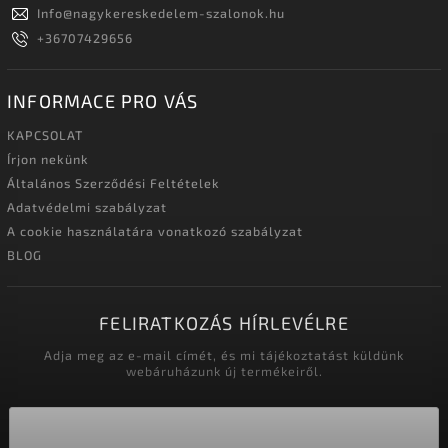
Info
@
nagykereskedelem-szalonok.hu
+36707429656
INFORMACE PRO VÁS
KAPCSOLAT
Írjon nekünk
Általános Szerződési Feltételek
Adatvédelmi szabályzat
A cookie használatára vonatkozó szabályzat
BLOG
FELIRATKOZÁS HÍRLEVÉLRE
Adja meg az e-mail címét, és mi tájékoztatást küldünk
webáruházunk új termékeiről.