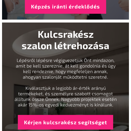
Képzés iránti érdeklődés
Kulcsrakész
szalon létrehozása
Lépésről lépésre végigvezetjük Önt mindazon,
amit be kell szereznie, át kell gondolnia és úgy
kell rendeznie, hogy megfeleljen annak,
ahogyan szalonját működtetni szeretné.
Kiválasztjuk a legjobb ár-érték arányú
termékeket, és személyre szabott csomagot
állítunk össze Önnek. Nagyobb projektek esetén
akár 15%-os egyedi kedvezményt is kínálunk.
Kérjen kulcsrakész segítséget