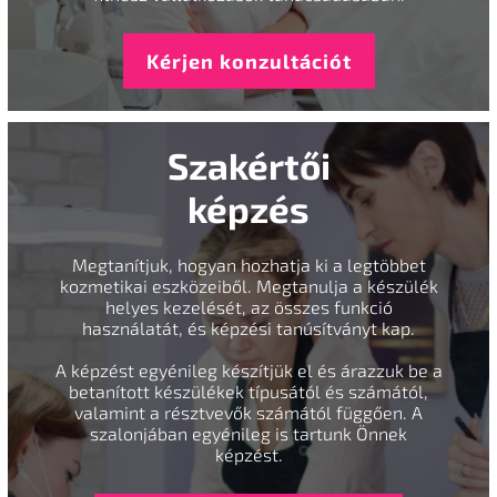
Kérjen konzultációt
Szakértői
képzés
Megtanítjuk, hogyan hozhatja ki a legtöbbet
kozmetikai eszközeiből. Megtanulja a készülék
helyes kezelését, az összes funkció
használatát, és képzési tanúsítványt kap.
A képzést egyénileg készítjük el és árazzuk be a
betanított készülékek típusától és számától,
valamint a résztvevők számától függően. A
szalonjában egyénileg is tartunk Önnek
képzést.