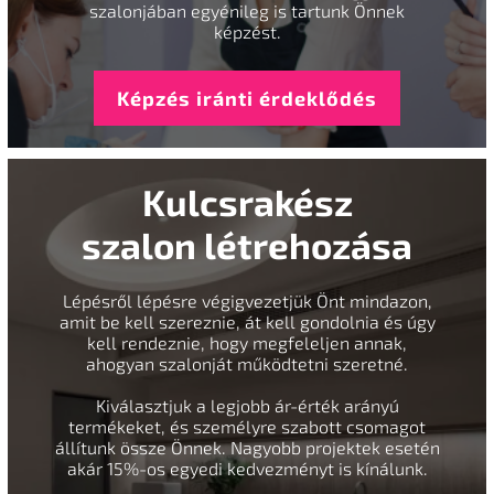
szalonjában egyénileg is tartunk Önnek
képzést.
Képzés iránti érdeklődés
Kulcsrakész
szalon létrehozása
Lépésről lépésre végigvezetjük Önt mindazon,
amit be kell szereznie, át kell gondolnia és úgy
kell rendeznie, hogy megfeleljen annak,
ahogyan szalonját működtetni szeretné.
Kiválasztjuk a legjobb ár-érték arányú
termékeket, és személyre szabott csomagot
állítunk össze Önnek. Nagyobb projektek esetén
akár 15%-os egyedi kedvezményt is kínálunk.