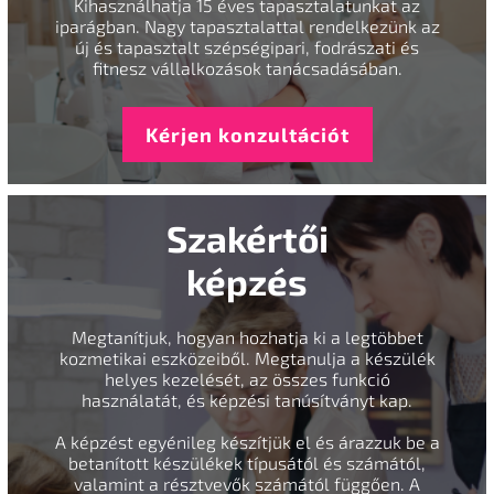
Kihasználhatja 15 éves tapasztalatunkat az
iparágban. Nagy tapasztalattal rendelkezünk az
új és tapasztalt szépségipari, fodrászati és
fitnesz vállalkozások tanácsadásában.
Kérjen konzultációt
Szakértői
képzés
Megtanítjuk, hogyan hozhatja ki a legtöbbet
kozmetikai eszközeiből. Megtanulja a készülék
helyes kezelését, az összes funkció
használatát, és képzési tanúsítványt kap.
A képzést egyénileg készítjük el és árazzuk be a
betanított készülékek típusától és számától,
valamint a résztvevők számától függően. A