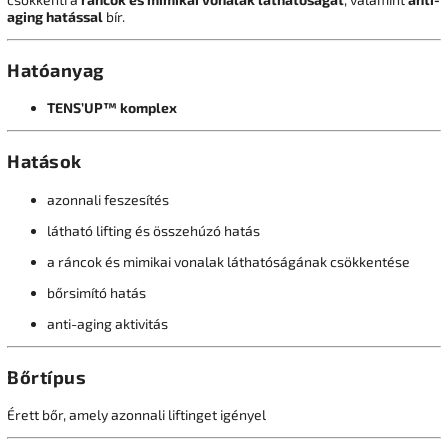
aging hatással
bír.
Hatóanyag
TENS’UP™ komplex
Hatások
azonnali feszesítés
látható lifting és összehúzó hatás
a ráncok és mimikai vonalak láthatóságának csökkentése
bőrsimító hatás
anti-aging aktivitás
Bőrtípus
Érett bőr, amely azonnali liftinget igényel