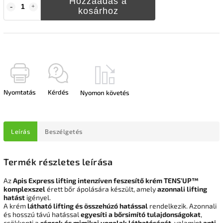
Hozzáadás a
kosárhoz
Nyomtatás
Kérdés
Nyomon követés
Leírás
Beszélgetés
Termék részletes leírása
Az
Apis Express lifting intenzíven feszesítő krém TENS’UP™
komplexszel
érett bőr ápolására készült, amely
azonnali lifting
hatást
igényel.
A krém
látható lifting és összehúzó hatással
rendelkezik. Azonnali
és hosszú távú hatással
egyesíti a bőrsimító tulajdonságokat
,
csökkenti a
ráncok és mimikai vonalak láthatóságát
, valamint
anti-