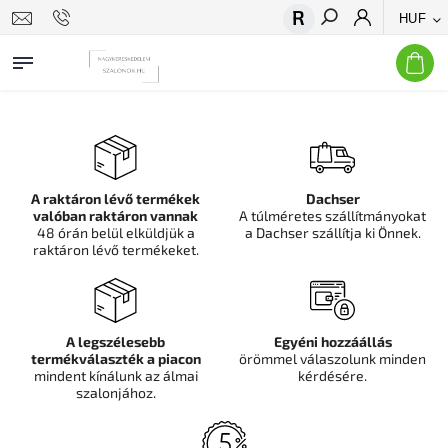
HUF
Keresés
A raktáron lévő termékek
Dachser
valóban raktáron vannak
A túlméretes szállítmányokat
48 órán belül elküldjük a
a Dachser szállítja ki Önnek.
raktáron lévő termékeket.
A legszélesebb
Egyéni hozzáállás
termékválaszték a piacon
örömmel válaszolunk minden
mindent kínálunk az álmai
kérdésére.
szalonjához.