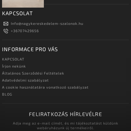
KAPCSOLAT
Info
@
nagykereskedelem-szalonok.hu
+36707429656
INFORMACE PRO VÁS
KAPCSOLAT
Írjon nekünk
Általános Szerződési Feltételek
Adatvédelmi szabályzat
A cookie használatára vonatkozó szabályzat
BLOG
FELIRATKOZÁS HÍRLEVÉLRE
Adja meg az e-mail címét, és mi tájékoztatást küldünk
webáruházunk új termékeiről.