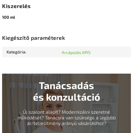
Kiszerelés
100 ml
Kiegészítő paraméterek
Kategória
:
Arcápolás APIS
Tanácsadás
és konzultáció
Új szalont alapít? Modernizálni szeretné
működését? Tanácsra van szüksége a legjobb
ár/teljesítmény arányú vásárláshoz?