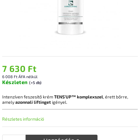
7 630 Ft
6 008 Ft ÁFA nélkül
Készleten
(>5 db)
Intenzíven feszesítő krém
TENS’UP™ komplexszel
, érett bőrre,
amely
azonnali liftinget
igényel.
Részletes információ