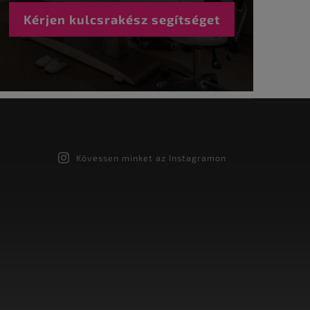
Kérjen kulcsrakész segítséget
Kövessen minket az Instagramon