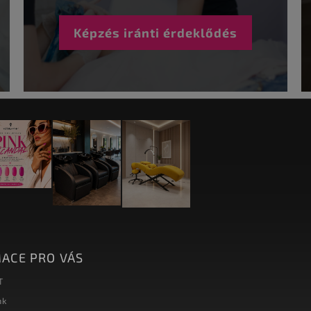
Képzés iránti érdeklődés
ACE PRO VÁS
T
nk