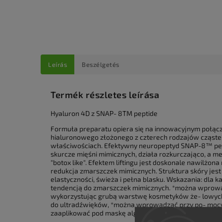
Leírás
Beszélgetés
Termék részletes leírása
Hyaluron 4D z SNAP- 8TM peptide
Formuła preparatu opiera się na innowacyjnym połą
hialuronowego złożonego z czterech rodzajów cząstek
właściwościach. Efektywny neuropeptyd SNAP-8™ pept
skurcze mięśni mimicznych, działa rozkurczająco, a m
"botox like". Efektem liftingu jest doskonale nawilżon
redukcja zmarszczek mimicznych. Struktura skóry jes
elastyczności, świeża i pełna blasku. Wskazania: dla 
tendencją do zmarszczek mimicznych. *można wprowa
wykorzystując grubą warstwę kosmetyków że- lowych fi
do ultradźwięków, *można wprowadzać przy po- mocy 
zaaplikować pod maskę algową lub kremową.