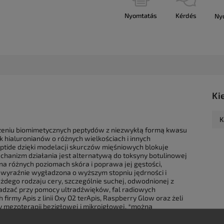
Nyomtatás
Kérdés
Ny
Ki
K
czeniu biomimetycznych peptydów z niezwykłą formą kwasu
 hialuronianów o różnych wielkościach i innych
ide dzięki modelacji skurczów mięśniowych blokuje
echanizm działania jest alternatywą do toksyny botulinowej
a na różnych poziomach skóra i poprawa jej gęstości,
t wyraźnie wygładzona o wyższym stopniu jędrności i
każdego rodzaju cery, szczególnie suchej, odwodnionej z
dzać przy pomocy ultradźwięków, fal radiowych
rmy Apis z linii Oxy O2 terApis, Raspberry Glow oraz żeli
mezoterapii bezigłowej i mikroigłowej, *można