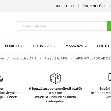
KAPCSOLAT
ÍRJON NEKÜNK
PEDIKŰR
TETOVÁLÁS
MASSZÁZS
FERTŐTL
IKA
/
Kozmetika APIS
/
Arcápolás APIS
/
APIS HYALURON 4D Z 
er
A legszélesebb termékválaszték
Egyéni
llítmányokat a
a piacon
örömmel vál
ja ki Önnek.
mindent kínálunk az álmai
kér
szalonjához.