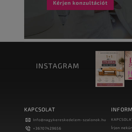
Kérjen konzultációt
INSTAGRAM
KAPCSOLAT
INFORM
KAPCSOLA
Info
@
nagykereskedelem-szalonok.hu
Írjon nekü
+36707429656