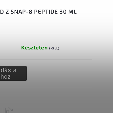
D Z SNAP-8 PEPTIDE 30 ML
Készleten
(>5 db)
dás a
rhoz