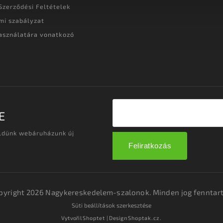
Szerződési Feltételek
mi szabályzat
asználatára vonatkozó
t
E
üldünk webáruházunk új
Feliratkozás
pyright 2026
Nagykereskedelem-szalonok
. Minden jog fenntart
Süti beállítások szerkesztése
Vytvořil
Shoptet
| Design
Shoptak.cz.