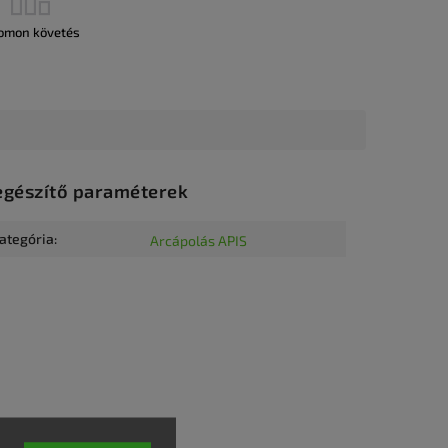
omon követés
egészítő paraméterek
ategória
:
Arcápolás APIS