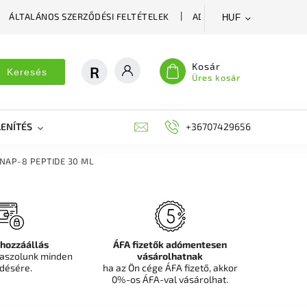
ÁLTALÁNOS SZERZŐDÉSI FELTÉTELEK
ADATVÉDELMI SZABÁLYZA
HUF
Kosár
Keresés
Üres kosár
ENÍTÉS
DEKORÁCIÓS FALPANEL, MŰNÖVÉNY FAL
+36707429656
FIT
SNAP-8 PEPTIDE 30 ML
 hozzáállás
ÁFA fizetők adómentesen
aszolunk minden
vásárolhatnak
désére.
ha az Ön cége ÁFA fizető, akkor
0%-os ÁFA-val vásárolhat.