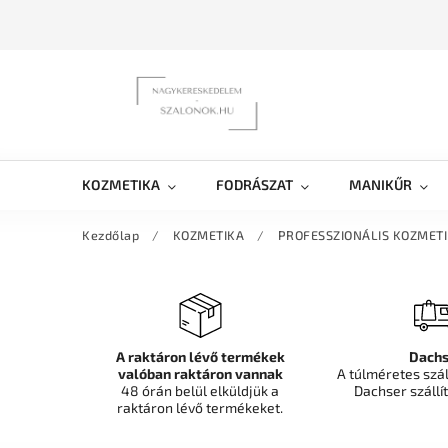
KOZMETIKA
FODRÁSZAT
MANIKŰR
Kezdőlap
/
KOZMETIKA
/
PROFESSZIONÁLIS KOZMET
A raktáron lévő termékek
Dachs
valóban raktáron vannak
A túlméretes szá
48 órán belül elküldjük a
Dachser szállít
raktáron lévő termékeket.