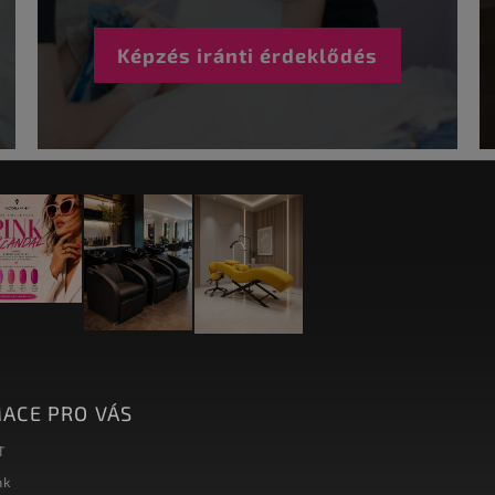
Képzés iránti érdeklődés
ACE PRO VÁS
T
nk