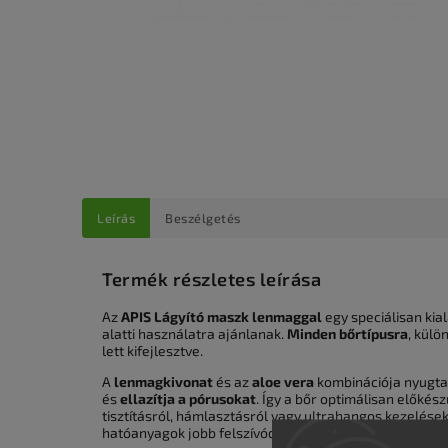
Leírás
Beszélgetés
Termék részletes leírása
Az
APIS Lágyító maszk lenmaggal
egy speciálisan kia
alatti használatra ajánlanak.
Minden bőrtípusra
, külö
lett kifejlesztve.
A
lenmagkivonat
és az
aloe vera
kombinációja nyugtatj
és
ellazítja a pórusokat
. Így a bőr optimálisan előkész
tisztításról, hámlasztásról vagy ultrahangos kezelésekrő
hatóanyagok jobb felszívódását, miközben csökkenti a 