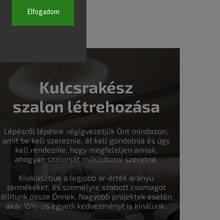
Elfogadom
Kulcsrakész
szalon létrehozása
Lépésről lépésre végigvezetjük Önt mindazon,
amit be kell szereznie, át kell gondolnia és úgy
kell rendeznie, hogy megfeleljen annak,
ahogyan szalonját működtetni szeretné.
Kiválasztjuk a legjobb ár-érték arányú
termékeket, és személyre szabott csomagot
állítunk össze Önnek. Nagyobb projektek esetén
akár 15%-os egyedi kedvezményt is kínálunk.