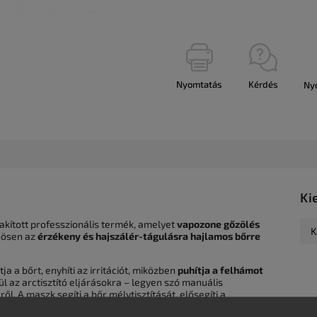
Nyomtatás
Kérdés
Ny
Ki
lakított professzionális termék, amelyet
vapozone gőzölés
K
nösen az
érzékeny és hajszálér-tágulásra hajlamos bőrre
a a bőrt, enyhíti az irritációt, miközben
puhítja a felhámot
ül az arctisztító eljárásokra – legyen szó manuális
l. A maszk segíti a bőr mélytisztítását, elősegíti a
bőrpírt és feszültséget.