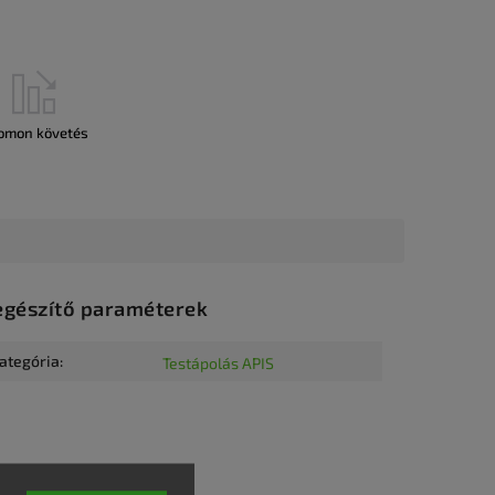
omon követés
egészítő paraméterek
ategória
:
Testápolás APIS