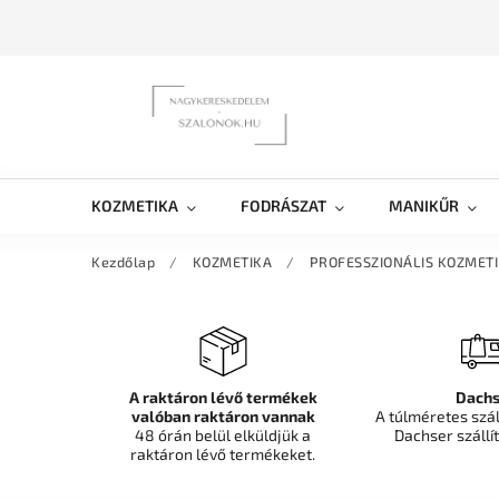
KOZMETIKA
FODRÁSZAT
MANIKŰR
Kezdőlap
/
KOZMETIKA
/
PROFESSZIONÁLIS KOZMET
A raktáron lévő termékek
Dachs
valóban raktáron vannak
A túlméretes szá
48 órán belül elküldjük a
Dachser szállít
raktáron lévő termékeket.