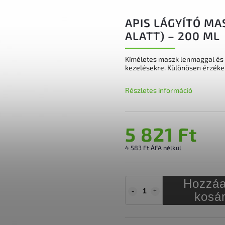
APIS LÁGYÍTÓ M
ALATT) – 200 ML
Kíméletes maszk lenmaggal és al
kezelésekre. Különösen érzéke
Részletes információ
5 821 Ft
4 583 Ft ÁFA nélkül
Hozzáa
kosá