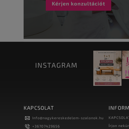
Kérjen konzultációt
INSTAGRAM
KAPCSOLAT
INFORM
KAPCSOLA
Info
@
nagykereskedelem-szalonok.hu
Írjon nekü
+36707429656