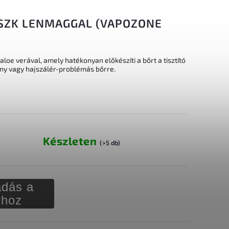
ASZK LENMAGGAL (VAPOZONE
oe verával, amely hatékonyan előkészíti a bőrt a tisztító
ny vagy hajszálér-problémás bőrre.
Készleten
(>5 db)
dás a
rhoz