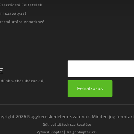
Szerződési Feltételek
mi szabályzat
asználatára vonatkozó
t
E
üldünk webáruházunk új
Feliratkozás
pyright 2026
Nagykereskedelem-szalonok
. Minden jog fenntart
Süti beállítások szerkesztése
Vytvořil
Shoptet
| Design
Shoptak.cz.