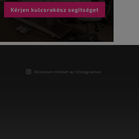
Kérjen kulcsrakész segítséget
Kövessen minket az Instagramon