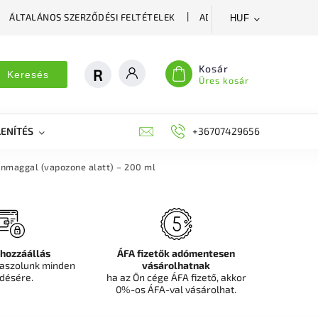
ÁLTALÁNOS SZERZŐDÉSI FELTÉTELEK
ADATVÉDELMI SZABÁLYZA
HUF
Kosár
Keresés
Üres kosár
ENÍTÉS
DEKORÁCIÓS FALPANEL, MŰNÖVÉNY FAL
+36707429656
FIT
enmaggal (vapozone alatt) – 200 ml
 hozzáállás
ÁFA fizetők adómentesen
aszolunk minden
vásárolhatnak
désére.
ha az Ön cége ÁFA fizető, akkor
0%-os ÁFA-val vásárolhat.