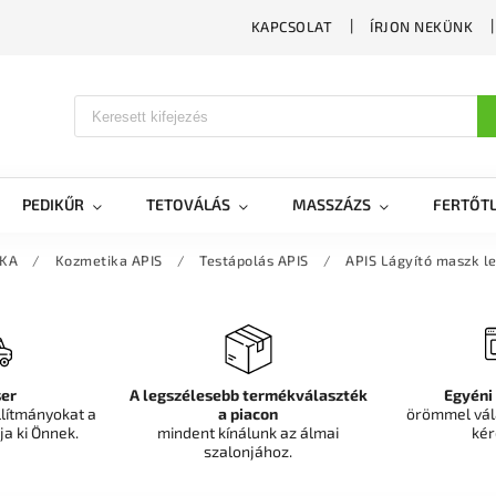
KAPCSOLAT
ÍRJON NEKÜNK
PEDIKŰR
TETOVÁLÁS
MASSZÁZS
FERTŐTL
IKA
/
Kozmetika APIS
/
Testápolás APIS
/
APIS Lágyító maszk l
er
A legszélesebb termékválaszték
Egyéni
llítmányokat a
a piacon
örömmel vál
ja ki Önnek.
mindent kínálunk az álmai
kér
szalonjához.