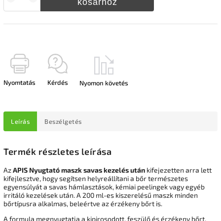
kosárhoz
Nyomtatás
Kérdés
Nyomon követés
Leírás
Beszélgetés
Termék részletes leírása
Az
APIS Nyugtató maszk savas kezelés után
kifejezetten arra lett
kifejlesztve, hogy segítsen helyreállítani a bőr természetes
egyensúlyát a savas hámlasztások, kémiai peelingek vagy egyéb
irritáló kezelések után. A 200 ml-es kiszerelésű maszk minden
bőrtípusra alkalmas, beleértve az érzékeny bőrt is.
A formula megnyugtatja a kipirosodott, feszülő és érzékeny bőrt,