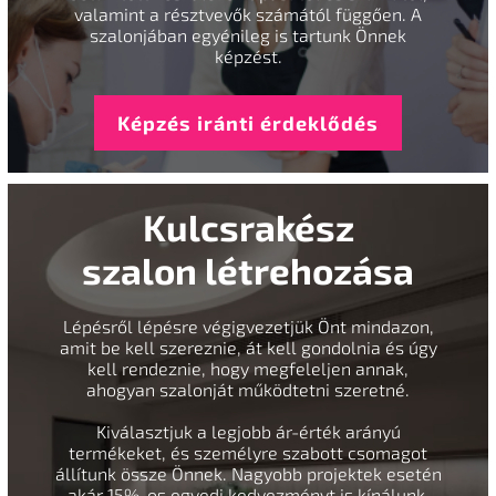
valamint a résztvevők számától függően. A
szalonjában egyénileg is tartunk Önnek
képzést.
Képzés iránti érdeklődés
Kulcsrakész
szalon létrehozása
Lépésről lépésre végigvezetjük Önt mindazon,
amit be kell szereznie, át kell gondolnia és úgy
kell rendeznie, hogy megfeleljen annak,
ahogyan szalonját működtetni szeretné.
Kiválasztjuk a legjobb ár-érték arányú
termékeket, és személyre szabott csomagot
állítunk össze Önnek. Nagyobb projektek esetén
akár 15%-os egyedi kedvezményt is kínálunk.