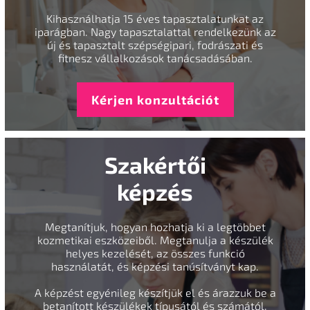
Kihasználhatja 15 éves tapasztalatunkat az
iparágban. Nagy tapasztalattal rendelkezünk az
új és tapasztalt szépségipari, fodrászati és
fitnesz vállalkozások tanácsadásában.
Kérjen konzultációt
Szakértői
képzés
Megtanítjuk, hogyan hozhatja ki a legtöbbet
kozmetikai eszközeiből. Megtanulja a készülék
helyes kezelését, az összes funkció
használatát, és képzési tanúsítványt kap.
A képzést egyénileg készítjük el és árazzuk be a
betanított készülékek típusától és számától,