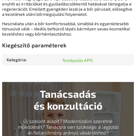
enyhíti az irritációkat és gyulladáscsökkentő hatásával támogatja a
regenerációt. Emellett gyengéden lezárja a bőr pórusait, elősegítve
a kezelések utáni bőrmegújulási folyamatot.
Használata után a bőr komfortosabbá, simábbá és egyenletesebb
tónusúvá válik – ideális befejező lépés bármilyen savas kozmetikai
kezeléshez vagy bőrhámlasztáshoz.
Kiegészítő paraméterek
Kategória
:
Testápolás APIS
Tanácsadás
és konzultáció
Új szalont alapít? Modernizálni szeretné
működését? Tanácsra van szüksége a legjobb
ár/teljesítmény arányú vásárláshoz?