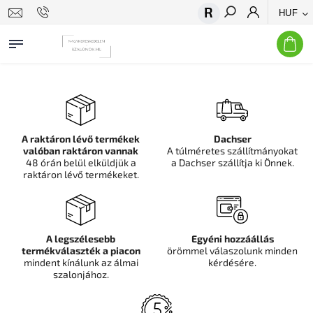
HUF
Keresés
A raktáron lévő termékek
Dachser
valóban raktáron vannak
A túlméretes szállítmányokat
48 órán belül elküldjük a
a Dachser szállítja ki Önnek.
raktáron lévő termékeket.
A legszélesebb
Egyéni hozzáállás
termékválaszték a piacon
örömmel válaszolunk minden
mindent kínálunk az álmai
kérdésére.
szalonjához.