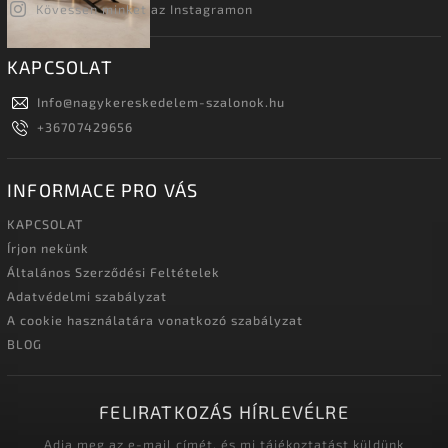
Kövessen minket az Instagramon
KAPCSOLAT
Info
@
nagykereskedelem-szalonok.hu
+36707429656
INFORMACE PRO VÁS
KAPCSOLAT
Írjon nekünk
Általános Szerződési Feltételek
Adatvédelmi szabályzat
A cookie használatára vonatkozó szabályzat
BLOG
FELIRATKOZÁS HÍRLEVÉLRE
Adja meg az e-mail címét, és mi tájékoztatást küldünk