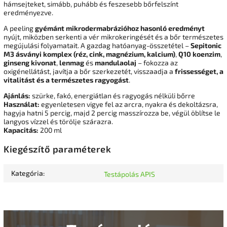
hámsejteket, simább, puhább és feszesebb bőrfelszínt
eredményezve.
A peeling
gyémánt mikrodermabrázióhoz hasonló eredményt
nyújt, miközben serkenti a vér mikrokeringését és a bőr természetes
megújulási folyamatait. A gazdag hatóanyag-összetétel –
Sepitonic
M3 ásványi komplex (réz, cink, magnézium, kalcium)
,
Q10 koenzim
,
ginseng kivonat
,
lenmag
és
mandulaolaj
– fokozza az
oxigénellátást, javítja a bőr szerkezetét, visszaadja a
frissességet, a
vitalitást és a természetes ragyogást
.
Ajánlás:
szürke, fakó, energiátlan és ragyogás nélküli bőrre
Használat:
egyenletesen vigye fel az arcra, nyakra és dekoltázsra,
hagyja hatni 5 percig, majd 2 percig masszírozza be, végül öblítse le
langyos vízzel és törölje szárazra.
Kapacitás:
200 ml
Kiegészítő paraméterek
Kategória
:
Testápolás APIS