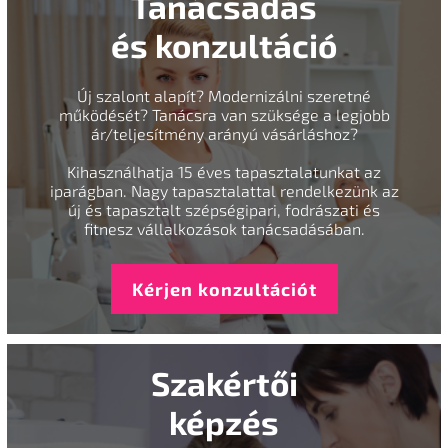
Tanácsadás
és konzultáció
Új szalont alapít? Modernizálni szeretné
működését? Tanácsra van szüksége a legjobb
ár/teljesítmény arányú vásárláshoz?
Kihasználhatja 15 éves tapasztalatunkat az
iparágban. Nagy tapasztalattal rendelkezünk az
új és tapasztalt szépségipari, fodrászati és
fitnesz vállalkozások tanácsadásában.
Kérjen konzultációt
Szakértői
képzés