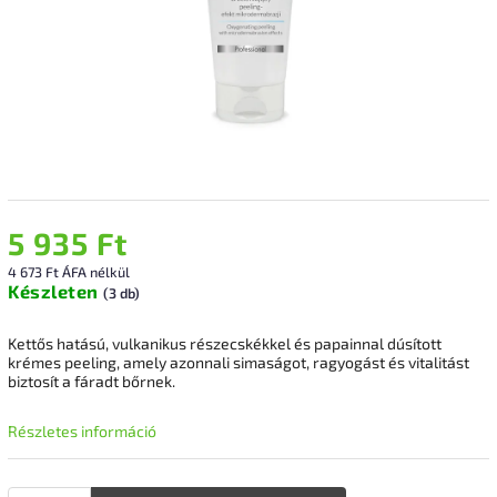
5 935 Ft
4 673 Ft ÁFA nélkül
Készleten
(3 db)
Kettős hatású, vulkanikus részecskékkel és papainnal dúsított
krémes peeling, amely azonnali simaságot, ragyogást és vitalitást
biztosít a fáradt bőrnek.
Részletes információ