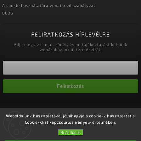
A cookie használatára vonatkozó szabályzat
BLOG
FELIRATKOZÁS HÍRLEVÉLRE
Adja meg az e-mail címét, és mi tájékoztatást küldünk
webáruházunk új termékeiről.
Feliratkozás
Copyright 2026
Nagykereskedelem-szalonok
. Minden jog
fenntartva.
Weboldalunk használatával jóváhagyja a cookie-k használatát a
Cookie-kkal kapcsolatos irányelv értelmében.
Süti beállítások szerkesztése
Vytvořil
Shoptet
| Design
Shoptak.cz.
Beállítások