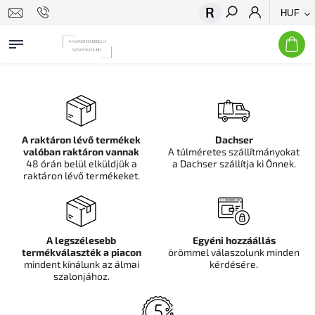
HUF
Keresés
A raktáron lévő termékek
Dachser
valóban raktáron vannak
A túlméretes szállítmányokat
48 órán belül elküldjük a
a Dachser szállítja ki Önnek.
raktáron lévő termékeket.
A legszélesebb
Egyéni hozzáállás
termékválaszték a piacon
örömmel válaszolunk minden
mindent kínálunk az álmai
kérdésére.
szalonjához.