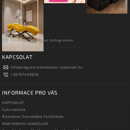
Kövessen minket az Instagramon
KAPCSOLAT
Info
@
nagykereskedelem-szalonok.hu
+36707429656
INFORMACE PRO VÁS
KAPCSOLAT
Írjon nekünk
Általános Szerződési Feltételek
Adatvédelmi szabályzat