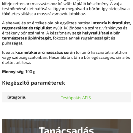
kifejezetten arcmasszázshoz készült tápláló készítmény. A vaj a
testhőmérséklet hatására lágyan megolvad a bőrön, így biztosítva a
tökéletes siklást a masszázsmozdulatokhoz.
A sheavaj és az értékes olajok együttes hatása
intenzív hidratálást,
regenerálást és táplálást
nyújt, különösen a száraz, vízhiányos és
érzékeny bőr számára. A készítmény segít
helyreállítani a bőr
természetes lipidrétegét
, fokozza annak rugalmasságát és
puhaságát.
Ideális
kozmetikai arcmasszázs során
történő használatra otthon
vagy szépségszalonban. Használata után a bőr egészséges, sima és
élettel teli lesz.
Mennyiség:
100 g
Kiegészítő paraméterek
Kategória
:
Testápolás APIS
Tanácsadás