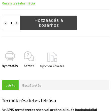
Részletes információ
Hozzáadás a
kosárhoz
Nyomtatás
Kérdés
Nyomon követés
Leírás
Beszélgetés
Termék részletes leírása
Az
APIS természetes shea vaj argánolajjal és baobabolajjal