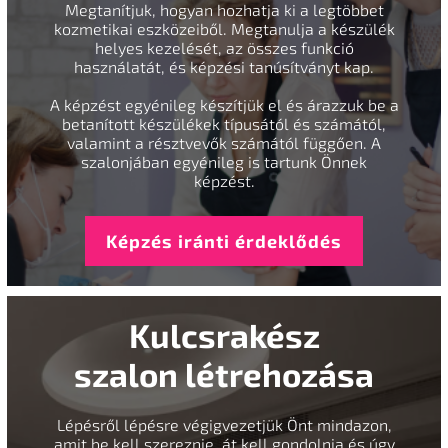
Megtanítjuk, hogyan hozhatja ki a legtöbbet
kozmetikai eszközeiből. Megtanulja a készülék
helyes kezelését, az összes funkció
használatát, és képzési tanúsítványt kap.
A képzést egyénileg készítjük el és árazzuk be a
betanított készülékek típusától és számától,
valamint a résztvevők számától függően. A
szalonjában egyénileg is tartunk Önnek
képzést.
Képzés iránti érdeklődés
Kulcsrakész
szalon létrehozása
Lépésről lépésre végigvezetjük Önt mindazon,
amit be kell szereznie, át kell gondolnia és úgy