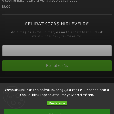
A cookie használatára vonatkozó szabályzat
BLOG
FELIRATKOZÁS HÍRLEVÉLRE
Adja meg az e-mail címét, és mi tájékoztatást küldünk
webáruházunk új termékeiről.
Feliratkozás
Copyright 2026
Nagykereskedelem-szalonok
. Minden jog
fenntartva.
Weboldalunk használatával jóváhagyja a cookie-k használatát a
Cookie-kkal kapcsolatos irányelv értelmében.
Süti beállítások szerkesztése
Vytvořil
Shoptet
| Design
Shoptak.cz.
Beállítások