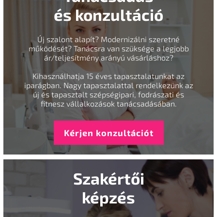
és konzultáció
Új szalont alapít? Modernizálni szeretné
működését? Tanácsra van szüksége a legjobb
ár/teljesítmény arányú vásárláshoz?
Kihasználhatja 15 éves tapasztalatunkat az
iparágban. Nagy tapasztalattal rendelkezünk az
új és tapasztalt szépségipari, fodrászati és
fitnesz vállalkozások tanácsadásában.
Kérjen konzultációt
Szakértői
képzés