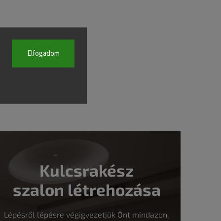
Elfogadom
Kulcsrakész
szalon létrehozása
Lépésről lépésre végigvezetjük Önt mindazon,