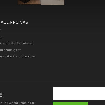
ACE PRO VÁS
T
nk
Szerződési Feltételek
mi szabályzat
asználatára vonatkozó
t
E
üldünk webáruházunk új