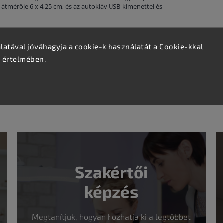
ő átmérője 6 x 4,25 cm, és az autokláv USB-kimenettel és
száradási idő 1–25 perc, a vákuumozási ciklusok száma 1–10
nyaga 304 rozsdamentes acél. Az autokláv nettó súlya 53 kg,
atával jóváhagyja a cookie-k használatát a Cookie-kkal
 (54 x 41,5 cm).
v értelmében.
lt, kifejezetten a megnövekedett sterilizálási igényeket
kétajtós mechanikus zár, valamint a B és D programtesztek
 munkát támogatják.
Szakértői
képzés
Megtanítjuk, hogyan hozhatja ki a legtöbbet