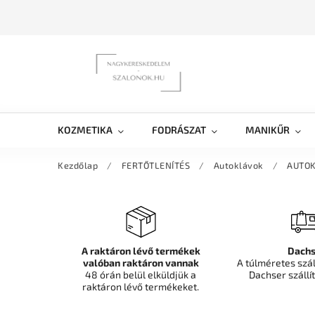
KOZMETIKA
FODRÁSZAT
MANIKŰR
Kezdőlap
/
FERTŐTLENÍTÉS
/
Autoklávok
/
AUTOK
A raktáron lévő termékek
Dachs
valóban raktáron vannak
A túlméretes szá
48 órán belül elküldjük a
Dachser szállít
raktáron lévő termékeket.