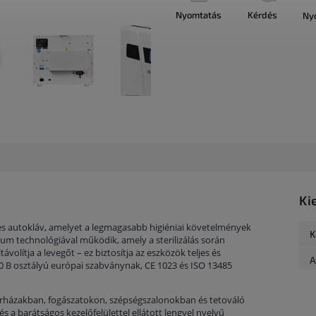
Nyomtatás
Kérdés
Ny
Ki
eres autokláv, amelyet a legmagasabb higiéniai követelmények
K
ákuum technológiával működik, amely a sterilizálás során
olítja a levegőt – ez biztosítja az eszközök teljes és
A
60 B osztályú európai szabványnak, CE 1023 és ISO 13485
órházakban, fogászatokon, szépségszalonokban és tetováló
és a barátságos kezelőfelülettel ellátott lengyel nyelvű