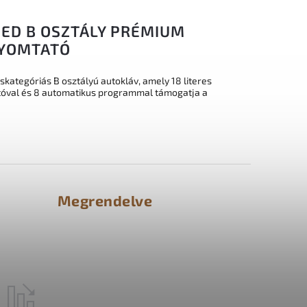
ED B OSZTÁLY PRÉMIUM
NYOMTATÓ
ategóriás B osztályú autokláv, amely 18 literes
atóval és 8 automatikus programmal támogatja a
Megrendelve