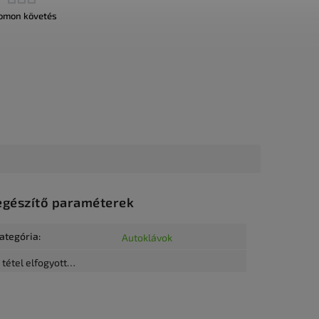
omon követés
egészítő paraméterek
ategória
:
Autoklávok
 tétel elfogyott…