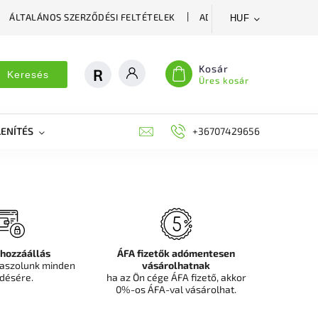
ÁLTALÁNOS SZERZŐDÉSI FELTÉTELEK
ADATVÉDELMI SZABÁLYZA
HUF
Kosár
Keresés
Üres kosár
ENÍTÉS
DEKORÁCIÓS FALPANEL, MŰNÖVÉNY FAL
+36707429656
FIT
 hozzáállás
ÁFA fizetők adómentesen
aszolunk minden
vásárolhatnak
désére.
ha az Ön cége ÁFA fizető, akkor
0%-os ÁFA-val vásárolhat.