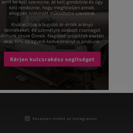
amit be kell szereznie, át kell gondolnia és úgy
kell rendeznie, hogy megfeleljen annak,
ahogyan szalonját működtetni szeretné.
Kiválasztjuk a legjobb ár-érték arányú
termékeket, és személyre szabott csomagot
állítunk össze Önnek. Nagyobb projektek esetén
akár 15%-os egyedi kedvezményt is kínálunk.
Kérjen kulcsrakész segítséget
Kövessen minket az Instagramon