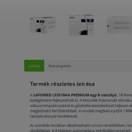
Leírás
Beszélgetés
Termék részletes leírása
A
LAFOMED LFSS18AA PRÉMIUM egy B osztályú
, 18 lit
kielégítésére fejlesztettek ki. A készülék frakcionált előv
vákuumimpulzusokkal és gőzbefecskendezéssel teljesen eltáv
megbízható fertőtlenítését. A modell megfelel a prEN 130
tanúsítvánnyal rendelkezik.
Az autokláv kiválóan alkalmazható orvosi rendelőkben, k
stúdiókban. A 8 teljesen automatikus sterilizálási program 