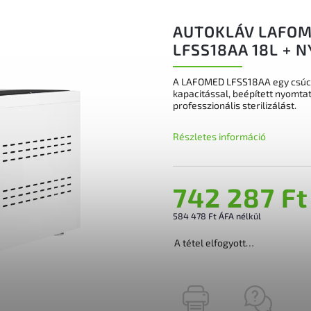
AUTOKLÁV LAFOM
LFSS18AA 18L + 
A LAFOMED LFSS18AA egy csúcsk
kapacitással, beépített nyomt
professzionális sterilizálást.
Részletes információ
742 287 Ft
584 478 Ft ÁFA nélkül
A tétel elfogyott…