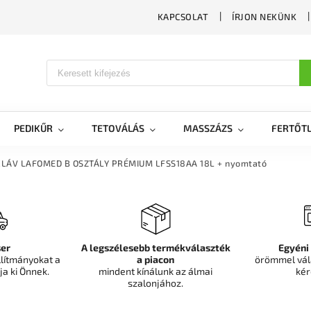
KAPCSOLAT
ÍRJON NEKÜNK
PEDIKŰR
TETOVÁLÁS
MASSZÁZS
FERTŐTL
LÁV LAFOMED B OSZTÁLY PRÉMIUM LFSS18AA 18L + nyomtató
er
A legszélesebb termékválaszték
Egyéni
llítmányokat a
a piacon
örömmel vál
ja ki Önnek.
mindent kínálunk az álmai
kér
szalonjához.