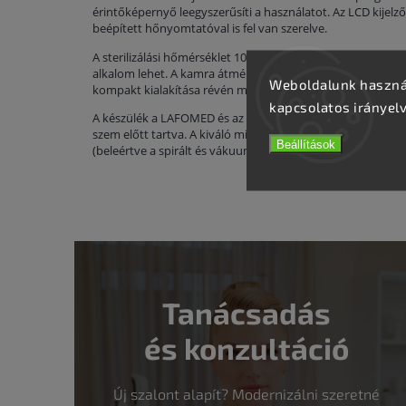
érintőképernyő leegyszerűsíti a használatot. Az LCD kijelz
beépített hőnyomtatóval is fel van szerelve.
A sterilizálási hőmérséklet 105–134 ℃ között állítható, a 
alkalom lehet. A kamra átmérője 25 cm, mélysége 35 cm, a
Weboldalunk használ
kompakt kialakítása révén minimális asztalfelületen is elfér
kapcsolatos irányel
A készülék a LAFOMED és az ACTIV együttműködésében készü
szem előtt tartva. A kiváló minőségű bakteriális szűrő, a 
Beállítások
(beleértve a spirált és vákuumot is) mind a magas szintű
Tanácsadás
és konzultáció
Új szalont alapít? Modernizálni szeretné