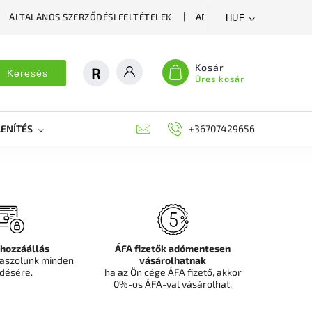
ÁLTALÁNOS SZERZŐDÉSI FELTÉTELEK
ADATVÉDELMI SZABÁLYZA
HUF
Kosár
Keresés
Üres kosár
ENÍTÉS
DEKORÁCIÓS FALPANEL, MŰNÖVÉNY FAL
+36707429656
FIT
 hozzáállás
ÁFA fizetők adómentesen
aszolunk minden
vásárolhatnak
désére.
ha az Ön cége ÁFA fizető, akkor
0%-os ÁFA-val vásárolhat.