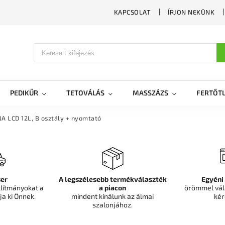
KAPCSOLAT
ÍRJON NEKÜNK
PEDIKŰR
TETOVÁLÁS
MASSZÁZS
FERTŐTL
 LCD 12L, B osztály + nyomtató
er
A legszélesebb termékválaszték
Egyéni
llítmányokat a
a piacon
örömmel vál
ja ki Önnek.
mindent kínálunk az álmai
kér
szalonjához.