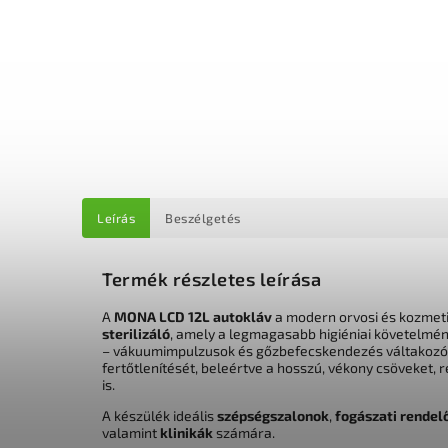
Leírás
Beszélgetés
Termék részletes leírása
A
MONA LCD 12L autokláv
a modern orvosi és kozmeti
sterilizáló
, amely a legmagasabb higiéniai követelmén
– vákuumimpulzusok és gőzbefecskendezés váltakozó ci
fertőtlenítését, beleértve a hosszú, vékony csöveket, 
is.
A készülék ideális
szépségszalonok
,
fogászati rendel
valamint
klinikák
számára.