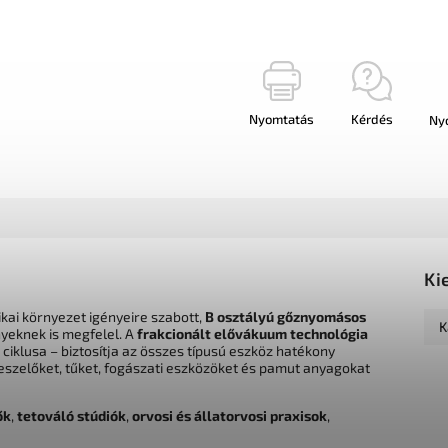
Nyomtatás
Kérdés
Ny
Ki
kai környezet igényeire szabott,
B osztályú gőznyomásos
K
yeknek is megfelel. A
frakcionált elővákuum technológia
klusa – biztosítja az összes típusú eszköz hatékony
reszelőket, tűket, fogászati eszközöket és pamut anyagokat
ők
,
tetováló stúdiók
,
orvosi és állatorvosi praxisok
,