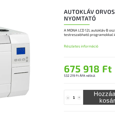
AUTOKLÁV ORVOSI
NYOMTATÓ
A MONA LCD 12L autokláv B oszt
testreszabható programokkal i
Részletes információ
675 918 Ft
532 219 Ft ÁFA nélkül
Hozzáa
kosá