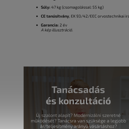
Súly:
47 kg (csomagolással: 55 kg)
CE tanúsítvány
, EK 93/42/EEC orvostechnikai ir
Garancia:
2 év
A kép illusztráció.
Tanácsadás
és konzultáció
Új szalont alapít? Modernizálni szeretné
működését? Tanácsra van szüksége a legjobb
ár/teljesítmény arányú vásárláshoz?