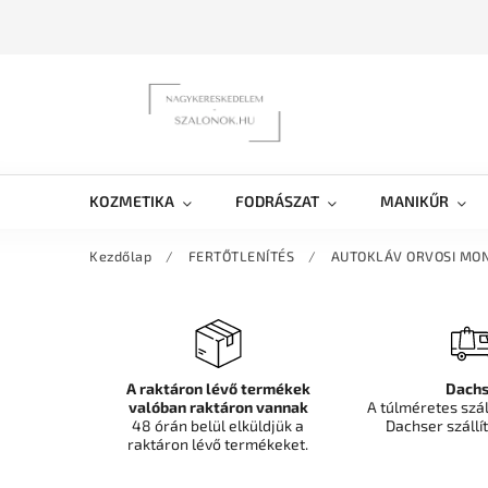
KOZMETIKA
FODRÁSZAT
MANIKŰR
Kezdőlap
/
FERTŐTLENÍTÉS
/
AUTOKLÁV ORVOSI MONA
A raktáron lévő termékek
Dachs
valóban raktáron vannak
A túlméretes szá
48 órán belül elküldjük a
Dachser szállít
raktáron lévő termékeket.