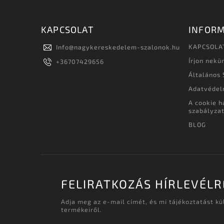
KAPCSOLAT
INFORM
KAPCSOLA
Info
@
nagykereskedelem-szalonok.hu
Írjon nekü
+36707429656
Általános 
Adatvédel
A cookie h
szabályza
BLOG
FELIRATKOZÁS HÍRLEVÉLR
Adja meg az e-mail címét, és mi tájékoztatást k
termékeiről.