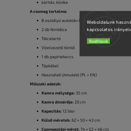
kórház, klinika
A csomag tartalma:
B osztályú autokláv (12 liter)
Weboldalunk használ
kapcsolatos irányel
2 db fémtálca
Tálcatartó
Beállítások
Vízelvezető tömlő
1 db papírtekercs
Tápkábel
Használati útmutató (PL + EN)
Műszaki adatok:
Kamra mélysége:
35 cm
Kamra átmérője:
20 cm
Kapacitás:
12 liter
Külső méretek:
62 × 50 × 43 cm
Csomagolási méret:
74 × 52 × 46 cm