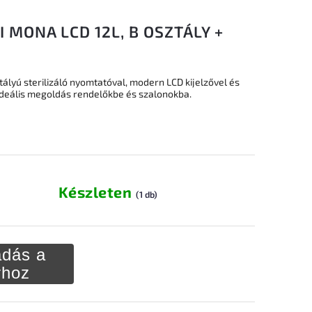
 MONA LCD 12L, B OSZTÁLY +
ályú sterilizáló nyomtatóval, modern LCD kijelzővel és
deális megoldás rendelőkbe és szalonokba.
Készleten
(1 db)
dás a
rhoz