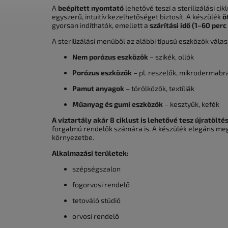
A
beépített nyomtató
lehetővé teszi a sterilizálási c
egyszerű, intuitív kezelhetőséget biztosít. A készülék
ö
gyorsan indíthatók, emellett a
szárítási idő (1–60 perc
A sterilizálási menüből az alábbi típusú eszközök válas
Nem porózus eszközök
– szikék, ollók
Porózus eszközök
– pl. reszelők, mikrodermabrá
Pamut anyagok
– törölközők, textíliák
Műanyag és gumi eszközök
– kesztyűk, kefék
A víztartály akár 8 ciklust is lehetővé tesz újratölté
forgalmú rendelők számára is. A készülék elegáns meg
környezetbe.
Alkalmazási területek:
szépségszalon
fogorvosi rendelő
tetováló stúdió
orvosi rendelő