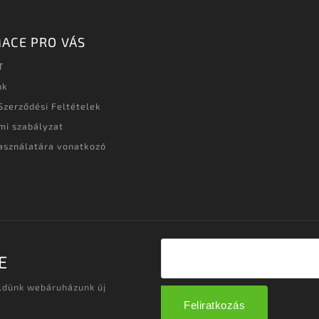
ACE PRO VÁS
T
nk
Szerződési Feltételek
mi szabályzat
asználatára vonatkozó
t
E
üldünk webáruházunk új
Feliratkozás