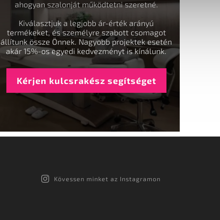
ahogyan szalonját működtetni szeretné.
Kiválasztjuk a legjobb ár-érték arányú
termékeket, és személyre szabott csomagot
állítunk össze Önnek. Nagyobb projektek esetén
akár 15%-os egyedi kedvezményt is kínálunk.
Kérjen kulcsrakész segítséget
Kövessen minket az Instagramon