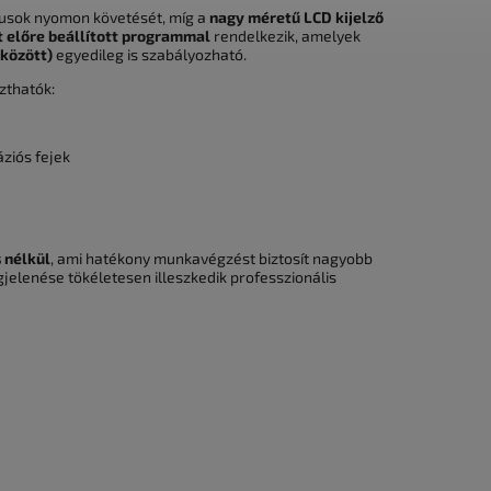
iklusok nyomon követését, míg a
nagy méretű LCD kijelző
t előre beállított programmal
rendelkezik, amelyek
 között)
egyedileg is szabályozható.
zthatók:
ziós fejek
s nélkül
, ami hatékony munkavégzést biztosít nagyobb
jelenése tökéletesen illeszkedik professzionális