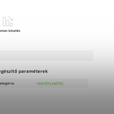
omon követés
egészítő paraméterek
ategória
:
FERTŐTLENÍTÉS