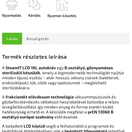
Nyomtatás
Kérdés
Nyomon követés
Leírás
Beszélgetés
Termék részletes leírása
A
SteamIT LCD 18L autokláv
egy
B osztályú, gőznyomásos
sterilizáló készülék
, amely a legmodernebb technológiát nyújtja
minden típusú eszköz – akár hosszú, vékony csövek (katéterek,
endoszkópok), tűk, ollók vagy spekulumok – megbízható
sterilizálására.
A
frakcionált elővákuum technológia
vákuumimpulzusok és
gőzbefecskendezés váltakozó használatával biztosítja a teljes
levegőeltávolítást, így minden anyag és forma esetén kiváló
hatékonyság érhető el. A készülék megfelel a
prEN 13060 B
osztályú európai szabvány
előírásainak.
A beépített
LCD kijelző
segíti a felhasználót a programok és
beállítások áttekintésében, míg a
beépített hőnyomtató
lehetővé