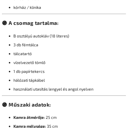
kórház / klinika
🟣
A csomag tartalma:
B osztályú autokláv (18 literes)
3 db fémtálca
tálcatartó
vízelvezető tömlő
1 db papírtekercs
hálózati tápkábel
használati utasítás lengyel és angol nyelven
🟣
Műszaki adatok:
Kamra átmérője:
25 cm
Kamra mélysége:
35 cm