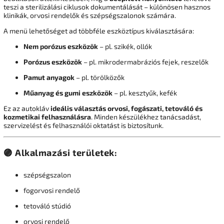
teszi a sterilizálási ciklusok dokumentálását – különösen hasznos
klinikák, orvosi rendelők és szépségszalonok számára.
A menü lehetőséget ad többféle eszköztípus kiválasztására:
Nem porózus eszközök
– pl. szikék, ollók
Porózus eszközök
– pl. mikrodermabráziós fejek, reszelők
Pamut anyagok
– pl. törölközők
Műanyag és gumi eszközök
– pl. kesztyűk, kefék
Ez az autokláv
ideális választás orvosi, fogászati, tetováló és
kozmetikai felhasználásra
. Minden készülékhez tanácsadást,
szervizelést és felhasználói oktatást is biztosítunk.
🟣
Alkalmazási területek:
szépségszalon
fogorvosi rendelő
tetováló stúdió
orvosi rendelő