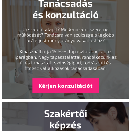
Tanácsadás
és konzultáció
Új szalont alapít? Modernizálni szeretné
működését? Tanácsra van szüksége a legjobb
ár/teljesítmény arányú vásárláshoz?
Kihasználhatja 15 éves tapasztalatunkat az
iparágban. Nagy tapasztalattal rendelkezünk az
új és tapasztalt szépségipari, fodrászati és
fitnesz vállalkozások tanácsadásában.
Kérjen konzultációt
Szakértői
képzés