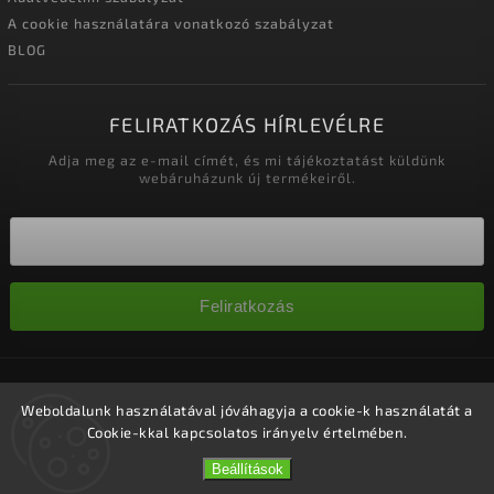
A cookie használatára vonatkozó szabályzat
BLOG
FELIRATKOZÁS HÍRLEVÉLRE
Adja meg az e-mail címét, és mi tájékoztatást küldünk
webáruházunk új termékeiről.
Feliratkozás
Copyright 2026
Nagykereskedelem-szalonok
. Minden jog
fenntartva.
Weboldalunk használatával jóváhagyja a cookie-k használatát a
Cookie-kkal kapcsolatos irányelv értelmében.
Süti beállítások szerkesztése
Vytvořil
Shoptet
| Design
Shoptak.cz.
Beállítások