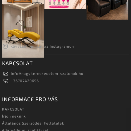
Kövessen minket az Instagramon
KAPCSOLAT
Info
@
nagykereskedelem-szalonok.hu
+36707429656
INFORMACE PRO VÁS
KAPCSOLAT
Írjon nekünk
Általános Szerződési Feltételek
Adatvédelmi szabályzat