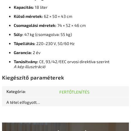
Kapacitás:
18 liter
Külső méretek:
62 × 50 × 43 cm
Csomagolási méretek:
74 × 52 × 46 cm
Súly:
47 kg (csomagolva: 55 kg)
Tápellátás:
220–230 V, 50/60 Hz
Garancia:
2 év
Tanúsítvány:
CE, 93/42/EEC orvosi direktíva szerint
A kép illusztráció
Kiegészítő paraméterek
Kategória
:
FERTŐTLENÍTÉS
A tétel elfogyott…