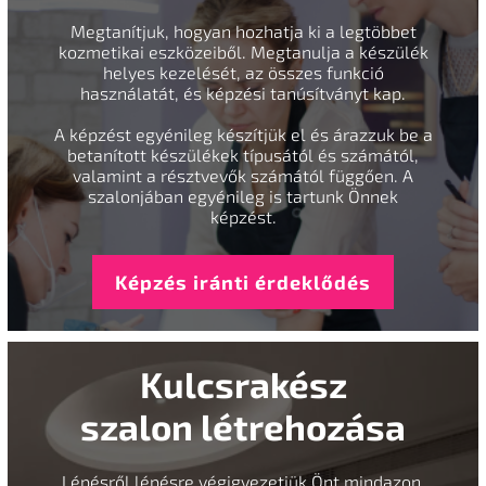
Megtanítjuk, hogyan hozhatja ki a legtöbbet
kozmetikai eszközeiből. Megtanulja a készülék
helyes kezelését, az összes funkció
használatát, és képzési tanúsítványt kap.
A képzést egyénileg készítjük el és árazzuk be a
betanított készülékek típusától és számától,
valamint a résztvevők számától függően. A
szalonjában egyénileg is tartunk Önnek
képzést.
Képzés iránti érdeklődés
Kulcsrakész
szalon létrehozása
Lépésről lépésre végigvezetjük Önt mindazon,