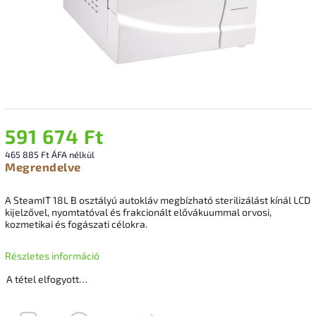
591 674 Ft
465 885 Ft ÁFA nélkül
Megrendelve
A SteamIT 18L B osztályú autokláv megbízható sterilizálást kínál LCD
kijelzővel, nyomtatóval és frakcionált elővákuummal orvosi,
kozmetikai és fogászati célokra.
Részletes információ
A tétel elfogyott…