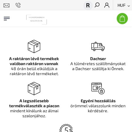
HUF
Keresés
A raktáron lévő termékek
Dachser
valóban raktáron vannak
A túlméretes szállítmányokat
48 órán belül elküldjük a
a Dachser szállítja ki Önnek.
raktáron lévő termékeket.
A legszélesebb
Egyéni hozzáállás
termékválaszték a piacon
örömmel válaszolunk minden
mindent kínálunk az álmai
kérdésére.
szalonjához.