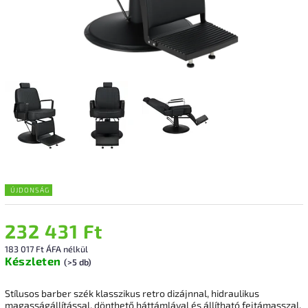
ÚJDONSÁG
232 431 Ft
183 017 Ft ÁFA nélkül
Készleten
(>5 db)
Stílusos barber szék klasszikus retro dizájnnal, hidraulikus
magasságállítással, dönthető háttámlával és állítható fejtámasszal.