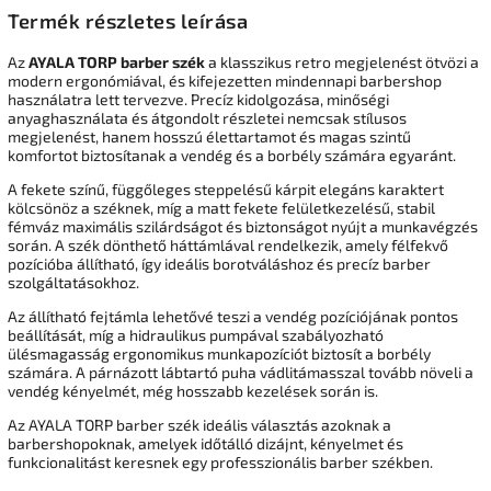
Termék részletes leírása
Az
AYALA TORP barber szék
a klasszikus retro megjelenést ötvözi a
modern ergonómiával, és kifejezetten mindennapi barbershop
használatra lett tervezve. Precíz kidolgozása, minőségi
anyaghasználata és átgondolt részletei nemcsak stílusos
megjelenést, hanem hosszú élettartamot és magas szintű
komfortot biztosítanak a vendég és a borbély számára egyaránt.
A fekete színű, függőleges steppelésű kárpit elegáns karaktert
kölcsönöz a széknek, míg a matt fekete felületkezelésű, stabil
fémváz maximális szilárdságot és biztonságot nyújt a munkavégzés
során. A szék dönthető háttámlával rendelkezik, amely félfekvő
pozícióba állítható, így ideális borotváláshoz és precíz barber
szolgáltatásokhoz.
Az állítható fejtámla lehetővé teszi a vendég pozíciójának pontos
beállítását, míg a hidraulikus pumpával szabályozható
ülésmagasság ergonomikus munkapozíciót biztosít a borbély
számára. A párnázott lábtartó puha vádlitámasszal tovább növeli a
vendég kényelmét, még hosszabb kezelések során is.
Az AYALA TORP barber szék ideális választás azoknak a
barbershopoknak, amelyek időtálló dizájnt, kényelmet és
funkcionalitást keresnek egy professzionális barber székben.