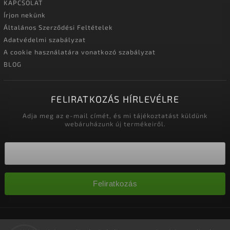
KAPCSOLAT
Írjon nekünk
Általános Szerződési Feltételek
Adatvédelmi szabályzat
A cookie használatára vonatkozó szabályzat
BLOG
FELIRATKOZÁS HÍRLEVÉLRE
Adja meg az e-mail címét, és mi tájékoztatást küldünk
webáruházunk új termékeiről.
Feliratkozás
Copyright 2026
Nagykereskedelem-szalonok
. Minden jog