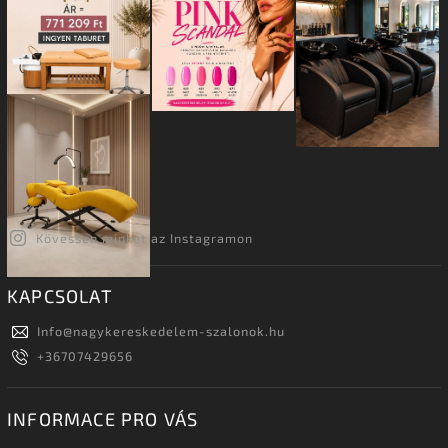
Kövessen minket az Instagramon
KAPCSOLAT
Info
@
nagykereskedelem-szalonok.hu
+36707429656
INFORMACE PRO VÁS