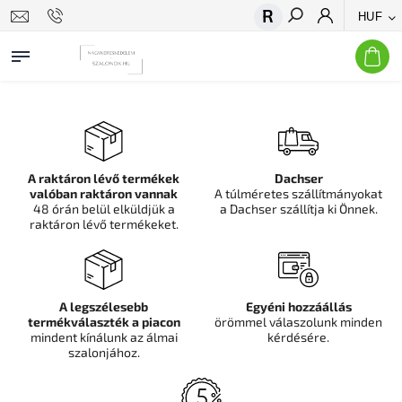
HUF
Keresés
A raktáron lévő termékek
Dachser
valóban raktáron vannak
A túlméretes szállítmányokat
48 órán belül elküldjük a
a Dachser szállítja ki Önnek.
raktáron lévő termékeket.
A legszélesebb
Egyéni hozzáállás
termékválaszték a piacon
örömmel válaszolunk minden
mindent kínálunk az álmai
kérdésére.
szalonjához.