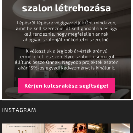
szalon létrehozása
Lépésről lépésre végigvezetjük Önt mindazon,
amit be kell szereznie, át kell gondolnia és úgy
kell rendeznie, hogy megfeleljen annak,
ahogyan szalonját működtetni szeretné.
Kiválasztjuk a legjobb ár-érték arányú
termékeket, és személyre szabott csomagot
állítunk össze Önnek. Nagyobb projektek esetén
akár 15%-os egyedi kedvezményt is kínálunk.
Kérjen kulcsrakész segítséget
INSTAGRAM