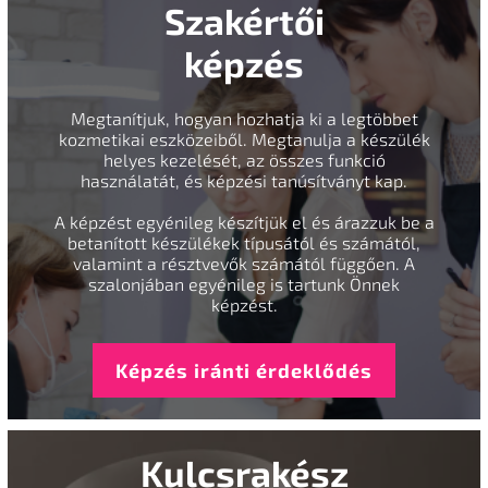
Szakértői
képzés
Megtanítjuk, hogyan hozhatja ki a legtöbbet
kozmetikai eszközeiből. Megtanulja a készülék
helyes kezelését, az összes funkció
használatát, és képzési tanúsítványt kap.
A képzést egyénileg készítjük el és árazzuk be a
betanított készülékek típusától és számától,
valamint a résztvevők számától függően. A
szalonjában egyénileg is tartunk Önnek
képzést.
Képzés iránti érdeklődés
Kulcsrakész