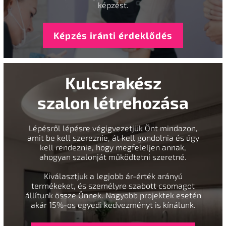
képzést.
Képzés iránti érdeklődés
Kulcsrakész
szalon létrehozása
Lépésről lépésre végigvezetjük Önt mindazon,
amit be kell szereznie, át kell gondolnia és úgy
kell rendeznie, hogy megfeleljen annak,
ahogyan szalonját működtetni szeretné.
Kiválasztjuk a legjobb ár-érték arányú
termékeket, és személyre szabott csomagot
állítunk össze Önnek. Nagyobb projektek esetén
akár 15%-os egyedi kedvezményt is kínálunk.