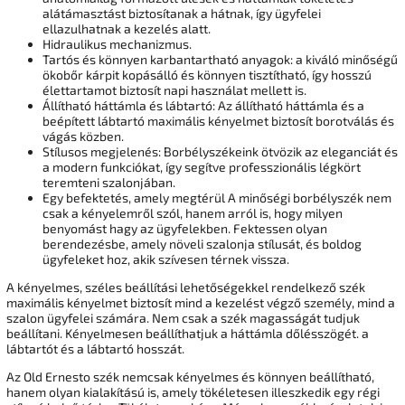
alátámasztást biztosítanak a hátnak, így ügyfelei
ellazulhatnak a kezelés alatt.
Hidraulikus mechanizmus.
Tartós és könnyen karbantartható anyagok: a kiváló minőségű
ökobőr kárpit kopásálló és könnyen tisztítható, így hosszú
élettartamot biztosít napi használat mellett is.
Állítható háttámla és lábtartó: Az állítható háttámla és a
beépített lábtartó maximális kényelmet biztosít borotválás és
vágás közben.
Stílusos megjelenés: Borbélyszékeink ötvözik az eleganciát és
a modern funkciókat, így segítve professzionális légkört
teremteni szalonjában.
Egy befektetés, amely megtérül A minőségi borbélyszék nem
csak a kényelemről szól, hanem arról is, hogy milyen
benyomást hagy az ügyfelekben. Fektessen olyan
berendezésbe, amely növeli szalonja stílusát, és boldog
ügyfeleket hoz, akik szívesen térnek vissza.
A kényelmes, széles beállítási lehetőségekkel rendelkező szék
maximális kényelmet biztosít mind a kezelést végző személy, mind a
szalon ügyfelei számára. Nem csak a szék magasságát tudjuk
beállítani. Kényelmesen beállíthatjuk a háttámla dőlésszögét. a
lábtartót és a lábtartó hosszát.
Az Old Ernesto szék nemcsak kényelmes és könnyen beállítható,
hanem olyan kialakítású is, amely tökéletesen illeszkedik egy régi