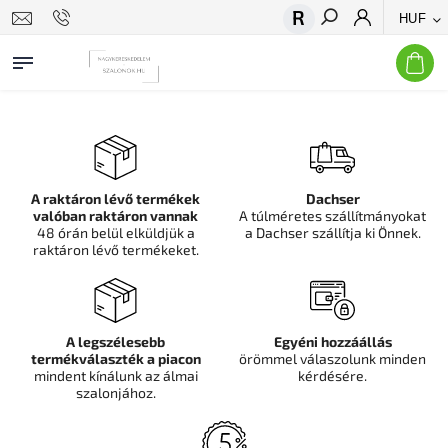
HUF
Keresés
A raktáron lévő termékek
Dachser
valóban raktáron vannak
A túlméretes szállítmányokat
48 órán belül elküldjük a
a Dachser szállítja ki Önnek.
raktáron lévő termékeket.
A legszélesebb
Egyéni hozzáállás
termékválaszték a piacon
örömmel válaszolunk minden
mindent kínálunk az álmai
kérdésére.
szalonjához.