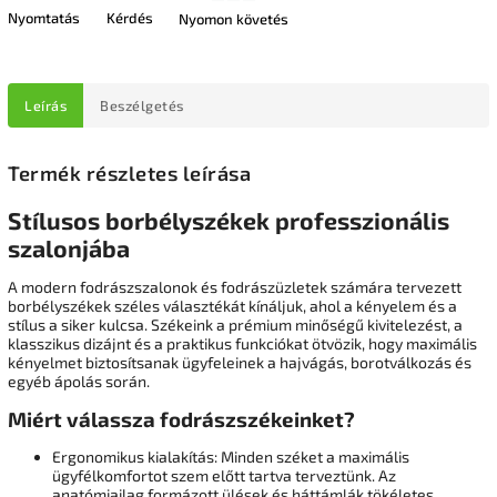
Nyomtatás
Kérdés
Nyomon követés
Leírás
Beszélgetés
Termék részletes leírása
Stílusos borbélyszékek professzionális
szalonjába
A modern fodrászszalonok és fodrászüzletek számára tervezett
borbélyszékek széles választékát kínáljuk, ahol a kényelem és a
stílus a siker kulcsa. Székeink a prémium minőségű kivitelezést, a
klasszikus dizájnt és a praktikus funkciókat ötvözik, hogy maximális
kényelmet biztosítsanak ügyfeleinek a hajvágás, borotválkozás és
egyéb ápolás során.
Miért válassza fodrászszékeinket?
Ergonomikus kialakítás: Minden széket a maximális
ügyfélkomfortot szem előtt tartva terveztünk. Az
anatómiailag formázott ülések és háttámlák tökéletes