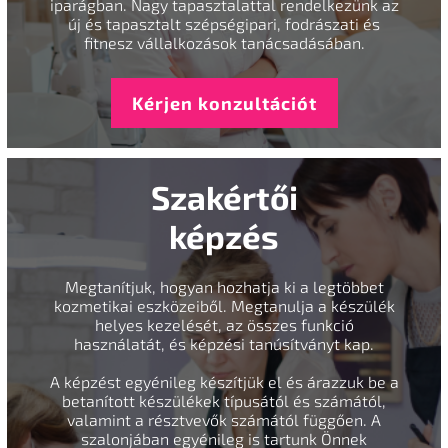
iparágban. Nagy tapasztalattal rendelkezünk az
új és tapasztalt szépségipari, fodrászati és
fitnesz vállalkozások tanácsadásában.
Kérjen konzultációt
Szakértői
képzés
Megtanítjuk, hogyan hozhatja ki a legtöbbet
kozmetikai eszközeiből. Megtanulja a készülék
helyes kezelését, az összes funkció
használatát, és képzési tanúsítványt kap.
A képzést egyénileg készítjük el és árazzuk be a
betanított készülékek típusától és számától,
valamint a résztvevők számától függően. A
szalonjában egyénileg is tartunk Önnek