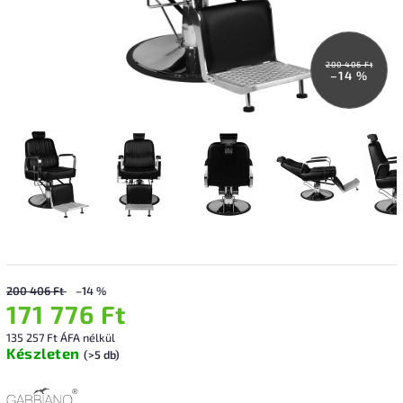
200 406 Ft
–14 %
200 406 Ft
–14 %
171 776 Ft
135 257 Ft ÁFA nélkül
Készleten
(>5 db)