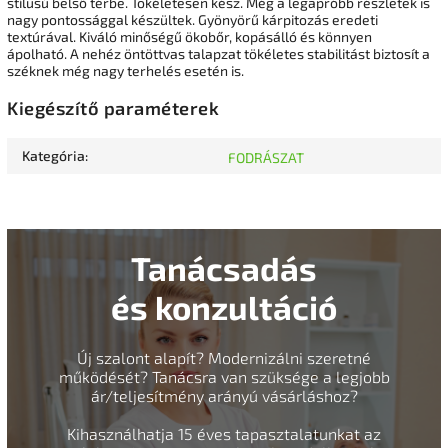
stílusú belső térbe. Tökéletesen kész. Még a legapróbb részletek is
nagy pontossággal készültek. Gyönyörű kárpitozás eredeti
textúrával. Kiváló minőségű ökobőr, kopásálló és könnyen
ápolható. A nehéz öntöttvas talapzat tökéletes stabilitást biztosít a
széknek még nagy terhelés esetén is.
Kiegészítő paraméterek
Kategória
:
FODRÁSZAT
Tanácsadás
és konzultáció
Új szalont alapít? Modernizálni szeretné
működését? Tanácsra van szüksége a legjobb
ár/teljesítmény arányú vásárláshoz?
Kihasználhatja 15 éves tapasztalatunkat az