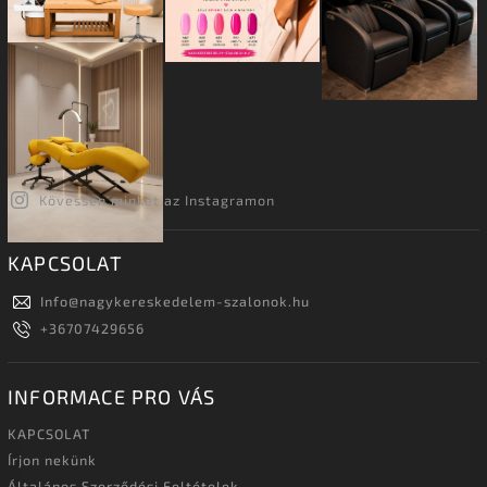
Kövessen minket az Instagramon
KAPCSOLAT
Info
@
nagykereskedelem-szalonok.hu
+36707429656
INFORMACE PRO VÁS
KAPCSOLAT
Írjon nekünk
Általános Szerződési Feltételek