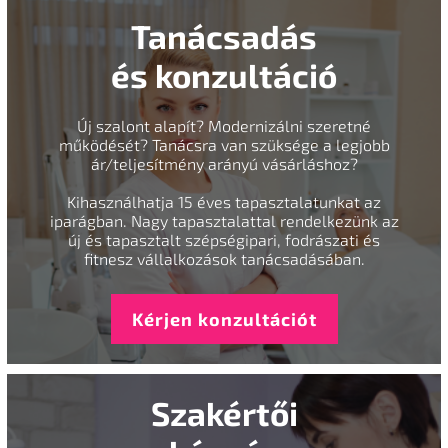
Tanácsadás
és konzultáció
Új szalont alapít? Modernizálni szeretné
működését? Tanácsra van szüksége a legjobb
ár/teljesítmény arányú vásárláshoz?
Kihasználhatja 15 éves tapasztalatunkat az
iparágban. Nagy tapasztalattal rendelkezünk az
új és tapasztalt szépségipari, fodrászati és
fitnesz vállalkozások tanácsadásában.
Kérjen konzultációt
Szakértői