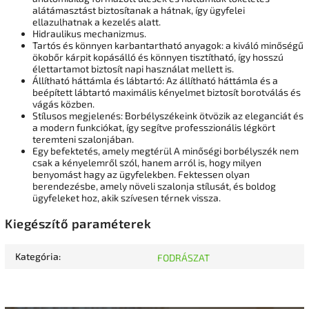
alátámasztást biztosítanak a hátnak, így ügyfelei
ellazulhatnak a kezelés alatt.
Hidraulikus mechanizmus.
Tartós és könnyen karbantartható anyagok: a kiváló minőségű
ökobőr kárpit kopásálló és könnyen tisztítható, így hosszú
élettartamot biztosít napi használat mellett is.
Állítható háttámla és lábtartó: Az állítható háttámla és a
beépített lábtartó maximális kényelmet biztosít borotválás és
vágás közben.
Stílusos megjelenés: Borbélyszékeink ötvözik az eleganciát és
a modern funkciókat, így segítve professzionális légkört
teremteni szalonjában.
Egy befektetés, amely megtérül A minőségi borbélyszék nem
csak a kényelemről szól, hanem arról is, hogy milyen
benyomást hagy az ügyfelekben. Fektessen olyan
berendezésbe, amely növeli szalonja stílusát, és boldog
ügyfeleket hoz, akik szívesen térnek vissza.
Kiegészítő paraméterek
Kategória
:
FODRÁSZAT