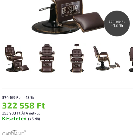
374 169 Ft
–13 %
374 169 Ft
–13 %
322 558 Ft
253 983 Ft ÁFA nélkül
Készleten
(>5 db)