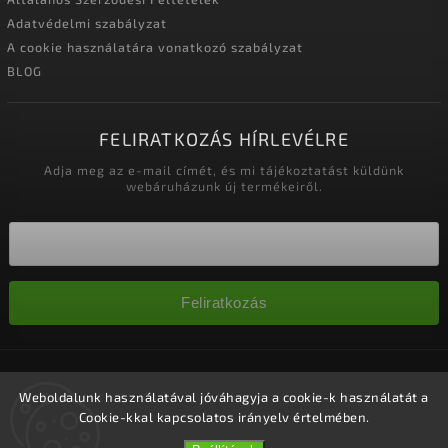
Adatvédelmi szabályzat
A cookie használatára vonatkozó szabályzat
BLOG
FELIRATKOZÁS HÍRLEVÉLRE
Adja meg az e-mail címét, és mi tájékoztatást küldünk
webáruházunk új termékeiről.
Feliratkozás
Copyright 2026
Nagykereskedelem-szalonok
. Minden jog
fenntartva.
Weboldalunk használatával jóváhagyja a cookie-k használatát a
Cookie-kkal kapcsolatos irányelv értelmében.
Süti beállítások szerkesztése
Vytvořil
Shoptet
| Design
Shoptak.cz.