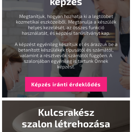
képzés
Megtanítjuk, hogyan hozhatja ki a legtöbbet
kozmetikai eszközeiből. Megtanulja a készülék
helyes kezelését, az összes funkció
használatát, és képzési tanúsítványt kap.
A képzést egyénileg készítjük el és árazzuk be a
betanított készülékek típusától és számától,
valamint a résztvevők számától függően. A
szalonjában egyénileg is tartunk Önnek
képzést.
Képzés iránti érdeklődés
Kulcsrakész
szalon létrehozása