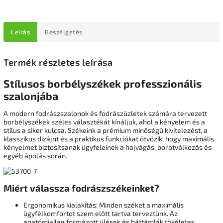
Leírás
Beszélgetés
Termék részletes leírása
Stílusos borbélyszékek professzionális
szalonjába
A modern fodrászszalonok és fodrászüzletek számára tervezett
borbélyszékek széles választékát kínáljuk, ahol a kényelem és a
stílus a siker kulcsa. Székeink a prémium minőségű kivitelezést, a
klasszikus dizájnt és a praktikus funkciókat ötvözik, hogy maximális
kényelmet biztosítsanak ügyfeleinek a hajvágás, borotválkozás és
egyéb ápolás során.
Miért válassza fodrászszékeinket?
Ergonomikus kialakítás: Minden széket a maximális
ügyfélkomfortot szem előtt tartva terveztünk. Az
anatómiailag formázott ülések és háttámlák tökéletes