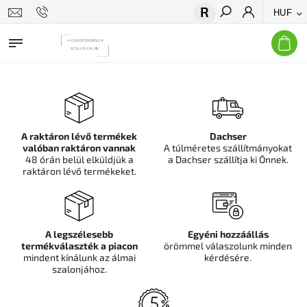
HUF
Keresés
A raktáron lévő termékek
Dachser
valóban raktáron vannak
A túlméretes szállítmányokat
48 órán belül elküldjük a
a Dachser szállítja ki Önnek.
raktáron lévő termékeket.
A legszélesebb
Egyéni hozzáállás
termékválaszték a piacon
örömmel válaszolunk minden
mindent kínálunk az álmai
kérdésére.
szalonjához.