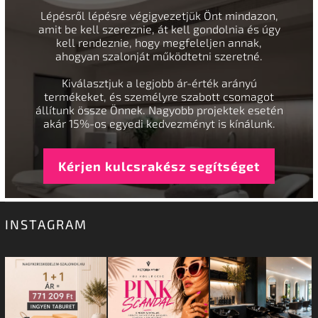
Lépésről lépésre végigvezetjük Önt mindazon,
amit be kell szereznie, át kell gondolnia és úgy
kell rendeznie, hogy megfeleljen annak,
ahogyan szalonját működtetni szeretné.
Kiválasztjuk a legjobb ár-érték arányú
termékeket, és személyre szabott csomagot
állítunk össze Önnek. Nagyobb projektek esetén
akár 15%-os egyedi kedvezményt is kínálunk.
Kérjen kulcsrakész segítséget
INSTAGRAM