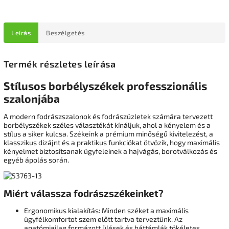
Leírás
Beszélgetés
Termék részletes leírása
Stílusos borbélyszékek professzionális
szalonjába
A modern fodrászszalonok és fodrászüzletek számára tervezett
borbélyszékek széles választékát kínáljuk, ahol a kényelem és a
stílus a siker kulcsa. Székeink a prémium minőségű kivitelezést, a
klasszikus dizájnt és a praktikus funkciókat ötvözik, hogy maximális
kényelmet biztosítsanak ügyfeleinek a hajvágás, borotválkozás és
egyéb ápolás során.
Miért válassza fodrászszékeinket?
Ergonomikus kialakítás: Minden széket a maximális
ügyfélkomfortot szem előtt tartva terveztünk. Az
anatómiailag formázott ülések és háttámlák tökéletes