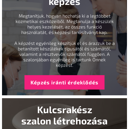
képzés
Megtanítjuk, hogyan hozhatja ki a legtöbbet
kozmetikai eszközeiből. Megtanulja a készülék
helyes kezelését, az összes funkció
használatát, és képzési tanúsítványt kap.
A képzést egyénileg készítjük el és árazzuk be a
betanított készülékek típusától és számától,
valamint a résztvevők számától függően. A
szalonjában egyénileg is tartunk Önnek
képzést.
Képzés iránti érdeklődés
Kulcsrakész
szalon létrehozása