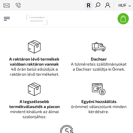
HUF
Keresés
A raktáron lévő termékek
Dachser
valóban raktáron vannak
A túlméretes szállítmányokat
48 órán belül elküldjük a
a Dachser szállítja ki Önnek.
raktáron lévő termékeket.
A legszélesebb
Egyéni hozzáállás
termékválaszték a piacon
örömmel válaszolunk minden
mindent kínálunk az álmai
kérdésére.
szalonjához.