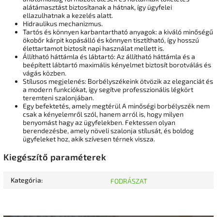
alátámasztást biztosítanak a hátnak, így ügyfelei
ellazulhatnak a kezelés alatt.
Hidraulikus mechanizmus.
Tartós és könnyen karbantartható anyagok: a kiváló minőségű
ökobőr kárpit kopásálló és könnyen tisztítható, így hosszú
élettartamot biztosít napi használat mellett is.
Állítható háttámla és lábtartó: Az állítható háttámla és a
beépített lábtartó maximális kényelmet biztosít borotválás és
vágás közben.
Stílusos megjelenés: Borbélyszékeink ötvözik az eleganciát és
a modern funkciókat, így segítve professzionális légkört
teremteni szalonjában.
Egy befektetés, amely megtérül A minőségi borbélyszék nem
csak a kényelemről szól, hanem arról is, hogy milyen
benyomást hagy az ügyfelekben. Fektessen olyan
berendezésbe, amely növeli szalonja stílusát, és boldog
ügyfeleket hoz, akik szívesen térnek vissza.
Kiegészítő paraméterek
Kategória
:
FODRÁSZAT