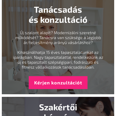
Tanácsadás
és konzultáció
Új szalont alapít? Modernizálni szeretné
működését? Tanácsra van szüksége a legjobb
ár/teljesítmény arányú vásárláshoz?
Kihasználhatja 15 éves tapasztalatunkat az
iparágban. Nagy tapasztalattal rendelkezünk az
új és tapasztalt szépségipari, fodrászati és
fitnesz vállalkozások tanácsadásában.
Kérjen konzultációt
Szakértői