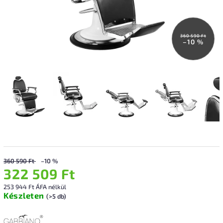
360 590 Ft
–10 %
360 590 Ft
–10 %
322 509 Ft
253 944 Ft ÁFA nélkül
Készleten
(>5 db)