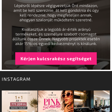
Lépésről lépésre végigvezetjük Önt mindazon,
amit be kell szereznie, át kell gondolnia és úgy
kell rendeznie, hogy megfeleljen annak,
ahogyan szalonját működtetni szeretné.
Kiválasztjuk a legjobb ár-érték arányú
termékeket, és személyre szabott csomagot
állítunk össze Önnek. Nagyobb projektek esetén
akár 15%-os egyedi kedvezményt is kínálunk.
Kérjen kulcsrakész segítséget
INSTAGRAM