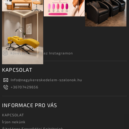
Kövessen minket az Instagramon
KAPCSOLAT
Info
@
nagykereskedelem-szalonok.hu
+36707429656
INFORMACE PRO VÁS
KAPCSOLAT
Írjon nekünk
Általános Szerződési Feltételek