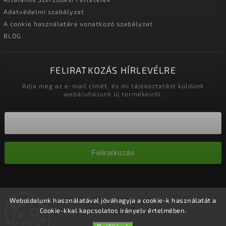
Adatvédelmi szabályzat
A cookie használatára vonatkozó szabályzat
BLOG
FELIRATKOZÁS HÍRLEVÉLRE
Adja meg az e-mail címét, és mi tájékoztatást küldünk
webáruházunk új termékeiről.
Feliratkozás
Copyright 2026
Nagykereskedelem-szalonok
. Minden jog
fenntartva.
Weboldalunk használatával jóváhagyja a cookie-k használatát a
Cookie-kkal kapcsolatos irányelv értelmében.
Süti beállítások szerkesztése
Vytvořil
Shoptet
| Design
Shoptak.cz.