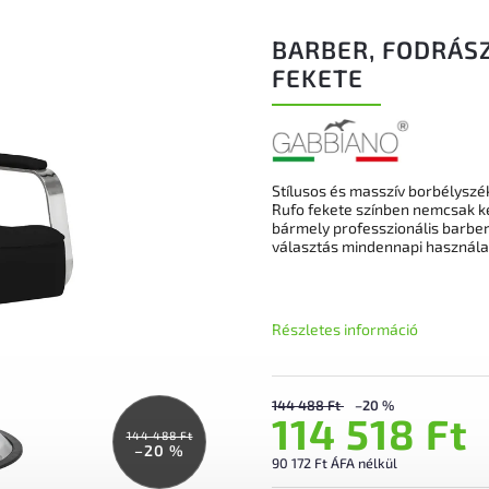
BARBER, FODRÁS
FEKETE
Stílusos és masszív borbélyszé
Rufo fekete színben nemcsak ké
bármely professzionális barber
választás mindennapi használa
Részletes információ
144 488 Ft
–20 %
114 518 Ft
144 488 Ft
–20 %
90 172 Ft ÁFA nélkül