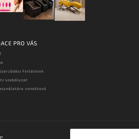
ACE PRO VÁS
T
nk
Szerződési Feltételek
mi szabályzat
asználatára vonatkozó
t
E