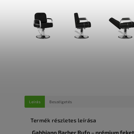
Leírás
Beszélgetés
Termék részletes leírása
Gabbiano Barber Rufo – prémium feket