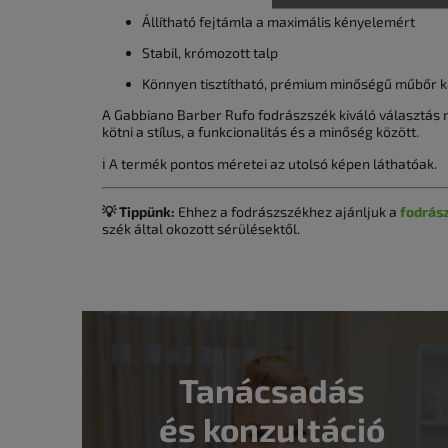
Állítható fejtámla a maximális kényelemért
Stabil, krómozott talp
Könnyen tisztítható, prémium minőségű műbőr k
A Gabbiano Barber Rufo fodrászszék kiváló választá
kötni a stílus, a funkcionalitás és a minőség között.
ℹ️ A termék pontos méretei az utolsó képen láthatóak.
💡 Tippünk:
Ehhez a fodrászszékhez ajánljuk a
fodrás
szék által okozott sérülésektől.
Tanácsadás
és konzultáció