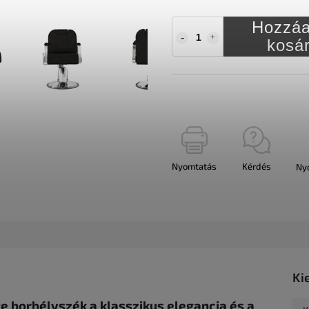
Hozzáa
kosá
Nyomtatás
Kérdés
Ny
Ki
e borbélyszék a klasszikus elegancia és a