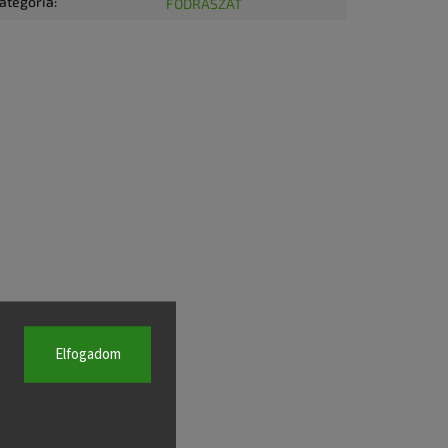
ategória
:
FODRÁSZAT
Elfogadom