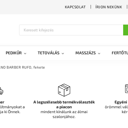
KAPCSOLAT
ÍRJON NEKÜNK
PEDIKŰR
TETOVÁLÁS
MASSZÁZS
FERTŐTL
IANO BARBER RUFO, fekete
er
A legszélesebb termékválaszték
Egyéni
llítmányokat a
a piacon
örömmel vál
ja ki Önnek.
mindent kínálunk az álmai
kér
szalonjához.