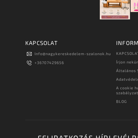
KAPCSOLAT
INFORM
KAPCSOLA
Info
@
nagykereskedelem-szalonok.hu
Írjon nekü
+36707429656
Általános 
Adatvédel
A cookie h
szabályza
BLOG
FELIRATKOZÁS HÍRLEVÉLR