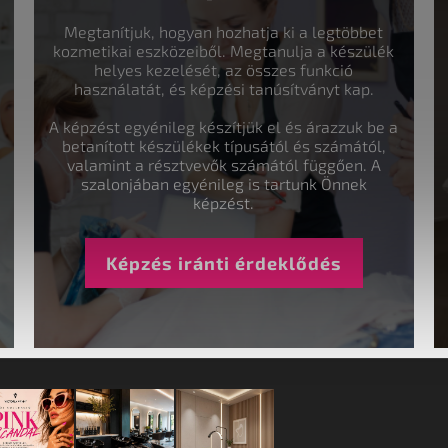
Megtanítjuk, hogyan hozhatja ki a legtöbbet
kozmetikai eszközeiből. Megtanulja a készülék
helyes kezelését, az összes funkció
használatát, és képzési tanúsítványt kap.
A képzést egyénileg készítjük el és árazzuk be a
betanított készülékek típusától és számától,
valamint a résztvevők számától függően. A
szalonjában egyénileg is tartunk Önnek
képzést.
Képzés iránti érdeklődés