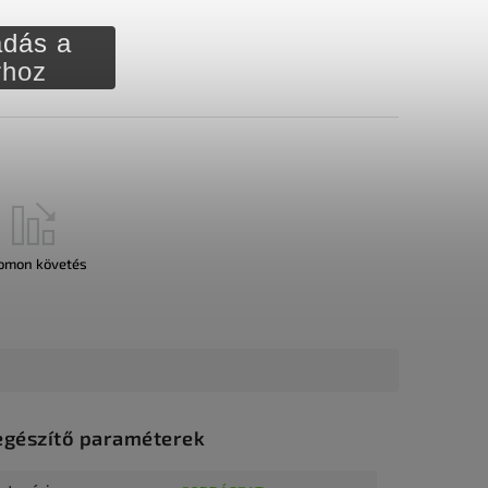
dás a
rhoz
omon követés
egészítő paraméterek