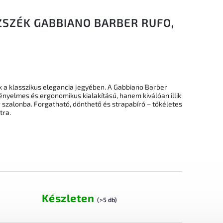
ZSZÉK GABBIANO BARBER RUFO,
k a klasszikus elegancia jegyében. A Gabbiano Barber
nyelmes és ergonomikus kialakítású, hanem kiválóan illik
 szalonba. Forgatható, dönthető és strapabíró – tökéletes
tra.
Készleten
(>5 db)