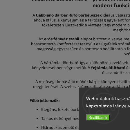
modern funkci
A
Gabbiano Barber Rufo borbélyszék
ideális válasz
ahol a stílus, a kényelem és a tartósság egyaránt fo
tökéletesen illeszkedik a vintage vagy modern
megbízha
Az
erős fémváz stabil
alapot biztosít, a kényelme
hosszantartó komfortérzetet nyújt az ügyfelek számár
magasság egyszerűen és pontosan beállítható a fod
szé
A háttámla dönthető, így a különböző kezelések
kényelmesebben végezhetők. A
fejtámla állítható
é
és az adott szo
A minőségi, kopásálló műbőr kárpit könnyen tisztít
megjelenését. A széles, krómozott talp garantálja a ki
haszná
Weboldalunk használ
Főbb jellemzők:
kapcsolatos irányel
Elegáns, fekete borbélyszék vintage hangulattal
Beállítások
Tartós és kényelmes kivitel
Hidraulikus emelő és dönthető háttámla