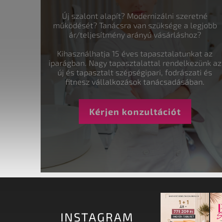
Új szalont alapít? Modernizálni szeretné
működését? Tanácsra van szüksége a legjobb
ár/teljesítmény arányú vásárláshoz?
Kihasználhatja 15 éves tapasztalatunkat az
iparágban. Nagy tapasztalattal rendelkezünk az
új és tapasztalt szépségipari, fodrászati és
fitnesz vállalkozások tanácsadásában.
Kérjen konzultációt
INSTAGRAM