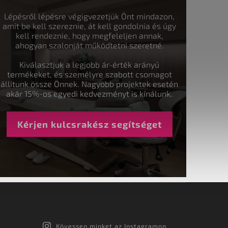
Lépésről lépésre végigvezetjük Önt mindazon,
amit be kell szereznie, át kell gondolnia és úgy
kell rendeznie, hogy megfeleljen annak,
ahogyan szalonját működtetni szeretné.
Kiválasztjuk a legjobb ár-érték arányú
termékeket, és személyre szabott csomagot
állítunk össze Önnek. Nagyobb projektek esetén
akár 15%-os egyedi kedvezményt is kínálunk.
Kérjen kulcsrakész segítséget
Kövessen minket az Instagramon