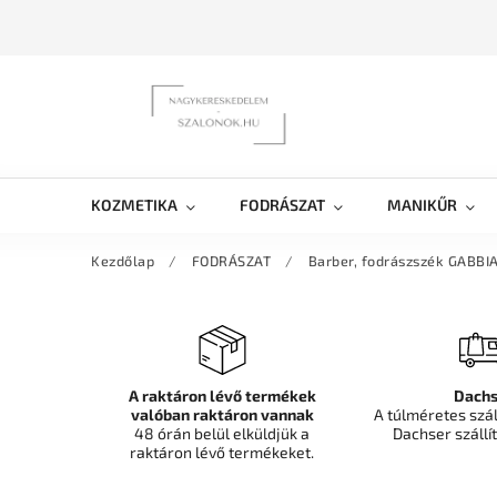
KOZMETIKA
FODRÁSZAT
MANIKŰR
Kezdőlap
/
FODRÁSZAT
/
Barber, fodrászszék GABB
A raktáron lévő termékek
Dachs
valóban raktáron vannak
A túlméretes szá
48 órán belül elküldjük a
Dachser szállít
raktáron lévő termékeket.