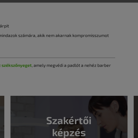
árpit
s mindazok számára, akik nem akarnak kompromisszumot
z székszőnyeget
, amely megvédi a padlót a nehéz barber
Szakértői
képzés