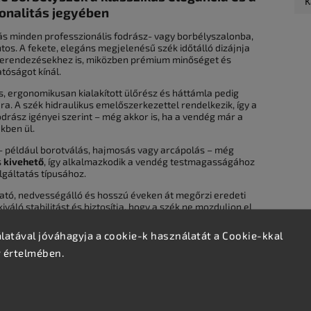
K
onalitás jegyében
tás minden professzionális fodrász- vagy borbélyszalonba,
ntos. A fekete, elegáns megjelenésű szék időtálló dizájnja
 berendezésekhez is, miközben prémium minőséget és
tóságot kínál.
s, ergonomikusan kialakított ülőrész és háttámla pedig
a. A szék hidraulikus emelőszerkezettel rendelkezik, így a
rász igényei szerint – még akkor is, ha a vendég már a
kben ül.
 – például borotválás, hajmosás vagy arcápolás – még
s
kivehető
, így alkalmazkodik a vendég testmagasságához
lgáltatás típusához.
ható, nedvességálló és hosszú éveken át megőrzi eredeti
váló stabilitást és biztosítja, hogy a szék ne mozduljon el
lat közben.
atával jóváhagyja a cookie-k használatát a Cookie-kkal
v értelmében.