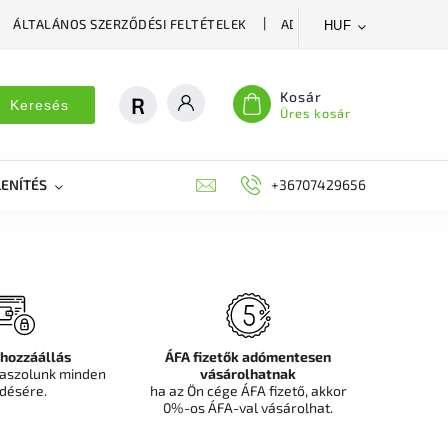
ÁLTALÁNOS SZERZŐDÉSI FELTÉTELEK
ADATVÉDELMI SZABÁLYZA
HUF
Kosár
Keresés
Üres kosár
ENÍTÉS
DEKORÁCIÓS FALPANEL, MŰNÖVÉNY FAL
+36707429656
FIT
 hozzáállás
ÁFA fizetők adómentesen
aszolunk minden
vásárolhatnak
désére.
ha az Ön cége ÁFA fizető, akkor
0%-os ÁFA-val vásárolhat.