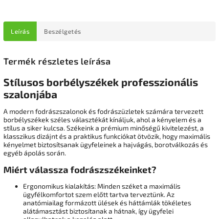
Leírás
Beszélgetés
Termék részletes leírása
Stílusos borbélyszékek professzionális
szalonjába
A modern fodrászszalonok és fodrászüzletek számára tervezett
borbélyszékek széles választékát kínáljuk, ahol a kényelem és a
stílus a siker kulcsa. Székeink a prémium minőségű kivitelezést, a
klasszikus dizájnt és a praktikus funkciókat ötvözik, hogy maximális
kényelmet biztosítsanak ügyfeleinek a hajvágás, borotválkozás és
egyéb ápolás során.
Miért válassza fodrászszékeinket?
Ergonomikus kialakítás: Minden széket a maximális
ügyfélkomfortot szem előtt tartva terveztünk. Az
anatómiailag formázott ülések és háttámlák tökéletes
alátámasztást biztosítanak a hátnak, így ügyfelei