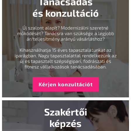
Tanácsadás
és konzultáció
Új szalont alapít? Modernizálni szeretné
működését? Tanácsra van szüksége a legjobb
ár/teljesítmény arányú vásárláshoz?
Kihasználhatja 15 éves tapasztalatunkat az
iparágban. Nagy tapasztalattal rendelkezünk az
új és tapasztalt szépségipari, fodrászati és
fitnesz vállalkozások tanácsadásában.
Kérjen konzultációt
Szakértői
képzés