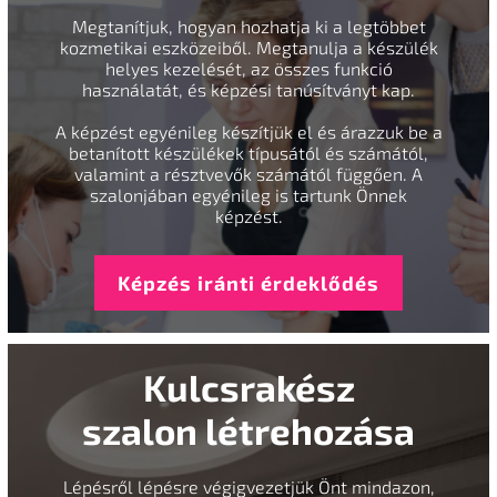
Megtanítjuk, hogyan hozhatja ki a legtöbbet
kozmetikai eszközeiből. Megtanulja a készülék
helyes kezelését, az összes funkció
használatát, és képzési tanúsítványt kap.
A képzést egyénileg készítjük el és árazzuk be a
betanított készülékek típusától és számától,
valamint a résztvevők számától függően. A
szalonjában egyénileg is tartunk Önnek
képzést.
Képzés iránti érdeklődés
Kulcsrakész
szalon létrehozása
Lépésről lépésre végigvezetjük Önt mindazon,