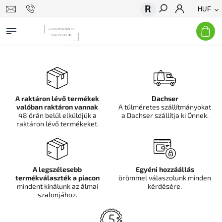
HUF
Keresés
A raktáron lévő termékek
Dachser
valóban raktáron vannak
A túlméretes szállítmányokat
48 órán belül elküldjük a
a Dachser szállítja ki Önnek.
raktáron lévő termékeket.
A legszélesebb
Egyéni hozzáállás
termékválaszték a piacon
örömmel válaszolunk minden
mindent kínálunk az álmai
kérdésére.
szalonjához.