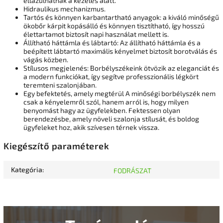
ellazulhatnak a kezelés alatt.
Hidraulikus mechanizmus.
Tartós és könnyen karbantartható anyagok: a kiváló minőségű
ökobőr kárpit kopásálló és könnyen tisztítható, így hosszú
élettartamot biztosít napi használat mellett is.
Állítható háttámla és lábtartó: Az állítható háttámla és a
beépített lábtartó maximális kényelmet biztosít borotválás és
vágás közben.
Stílusos megjelenés: Borbélyszékeink ötvözik az eleganciát és
a modern funkciókat, így segítve professzionális légkört
teremteni szalonjában.
Egy befektetés, amely megtérül A minőségi borbélyszék nem
csak a kényelemről szól, hanem arról is, hogy milyen
benyomást hagy az ügyfelekben. Fektessen olyan
berendezésbe, amely növeli szalonja stílusát, és boldog
ügyfeleket hoz, akik szívesen térnek vissza.
Kiegészítő paraméterek
Kategória
:
FODRÁSZAT