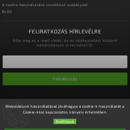
A cookie használatára vonatkozó szabályzat
BLOG
FELIRATKOZÁS HÍRLEVÉLRE
Adja meg az e-mail címét, és mi tájékoztatást küldünk
webáruházunk új termékeiről.
Feliratkozás
Copyright 2026
Nagykereskedelem-szalonok
. Minden jog
fenntartva.
Weboldalunk használatával jóváhagyja a cookie-k használatát a
Cookie-kkal kapcsolatos irányelv értelmében.
Süti beállítások szerkesztése
Vytvořil
Shoptet
| Design
Shoptak.cz.
Beállítások