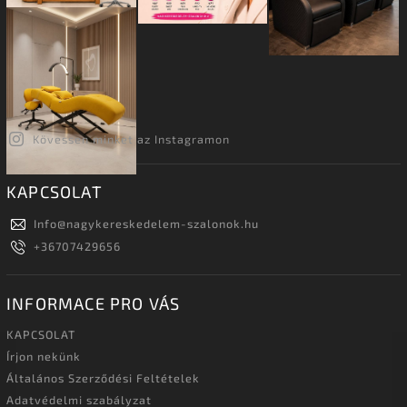
Kövessen minket az Instagramon
KAPCSOLAT
Info
@
nagykereskedelem-szalonok.hu
+36707429656
INFORMACE PRO VÁS
KAPCSOLAT
Írjon nekünk
Általános Szerződési Feltételek
Adatvédelmi szabályzat