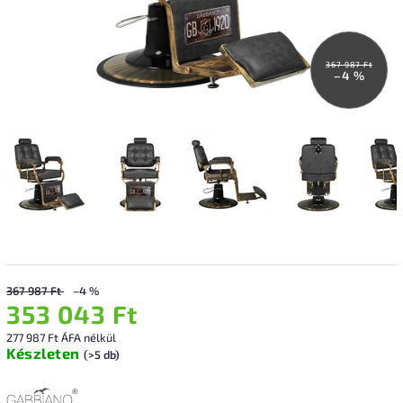
367 987 Ft
–4 %
367 987 Ft
–4 %
353 043 Ft
277 987 Ft ÁFA nélkül
Készleten
(>5 db)