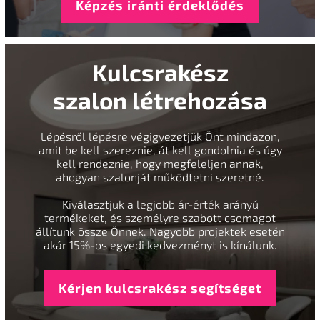
Képzés iránti érdeklődés
Kulcsrakész
szalon létrehozása
Lépésről lépésre végigvezetjük Önt mindazon,
amit be kell szereznie, át kell gondolnia és úgy
kell rendeznie, hogy megfeleljen annak,
ahogyan szalonját működtetni szeretné.
Kiválasztjuk a legjobb ár-érték arányú
termékeket, és személyre szabott csomagot
állítunk össze Önnek. Nagyobb projektek esetén
akár 15%-os egyedi kedvezményt is kínálunk.
Kérjen kulcsrakész segítséget