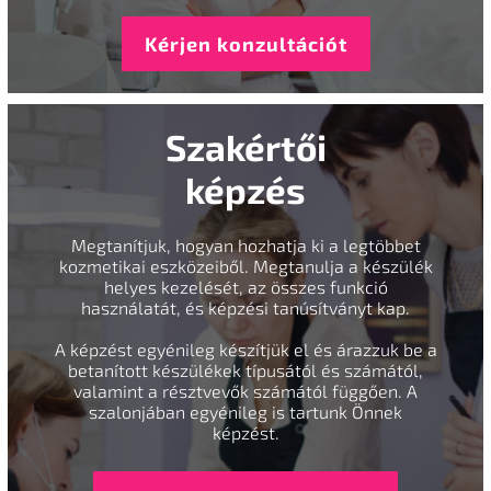
Kérjen konzultációt
Szakértői
képzés
Megtanítjuk, hogyan hozhatja ki a legtöbbet
kozmetikai eszközeiből. Megtanulja a készülék
helyes kezelését, az összes funkció
használatát, és képzési tanúsítványt kap.
A képzést egyénileg készítjük el és árazzuk be a
betanított készülékek típusától és számától,
valamint a résztvevők számától függően. A
szalonjában egyénileg is tartunk Önnek
képzést.