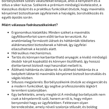
borbélyszékek széles választékát kínáljuk, ahol a kényelem és a
stílus a siker kulcsa. Székeink a prémium minőségű kivitelezést, a
klasszikus dizájnt és a praktikus funkciókat ötvözik, hogy maximális
kényelmet biztosítsanak ügyfeleinek a hajvágás, borotválkozás és
egyéb ápolás során.
Miért válassza fodrászszékeinket?
Ergonomikus kialakítás: Minden széket a maximális
ügyfélkomfortot szem előtt tartva terveztünk. Az
anatómiailag formázott ülések és háttámlák tökéletes
alátámasztást biztosítanak a hátnak, így ügyfelei
ellazulhatnak a kezelés alatt.
Hidraulikus mechanizmus.
Tartós és könnyen karbantartható anyagok: a kiváló minőségű
ökobőr kárpit kopásálló és könnyen tisztítható, így hosszú
élettartamot biztosít napi használat mellett is.
Állítható háttámla és lábtartó: Az állítható háttámla és a
beépített lábtartó maximális kényelmet biztosít borotválás és
vágás közben.
Stílusos megjelenés: Borbélyszékeink ötvözik az eleganciát és
a modern funkciókat, így segítve professzionális légkört
teremteni szalonjában.
Egy befektetés, amely megtérül A minőségi borbélyszék nem
csak a kényelemről szól, hanem arról is, hogy milyen
benyomást hagy az ügyfelekben. Fektessen olyan
berendezésbe, amely növeli szalonja stílusát, és boldog