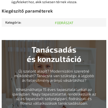
ügyfeleket hoz, akik szívesen térnek vissza.
Kiegészítő paraméterek
Kategória
:
FODRÁSZAT
Tanácsadás
és konzultáció
Új szalont alapít? Modernizálni szeretné
működését? Tanácsra van szüksége a legjobb
ár/teljesítmény arányú vásárláshoz?
Kihasználhatja 15 éves tapasztalatunkat az
iparágban. Nagy tapasztalattal rendelkezünk az
új és tapasztalt szépségipari, fodrászati és
fitnesz vállalkozások tanácsadásában.