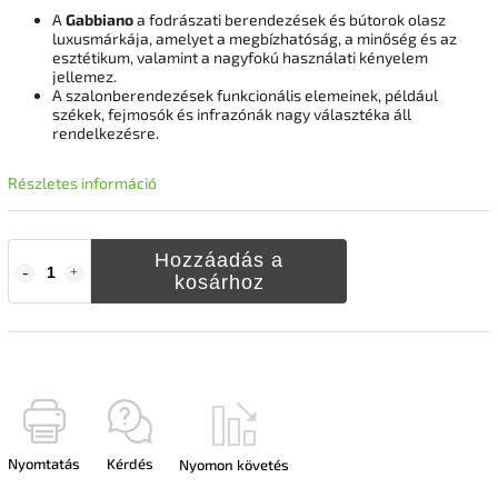
A
Gabbiano
a fodrászati berendezések és bútorok olasz
luxusmárkája, amelyet a megbízhatóság, a minőség és az
esztétikum, valamint a nagyfokú használati kényelem
jellemez.
A szalonberendezések funkcionális elemeinek, például
székek, fejmosók és infrazónák nagy választéka áll
rendelkezésre.
Részletes információ
Hozzáadás a
kosárhoz
Nyomtatás
Kérdés
Nyomon követés