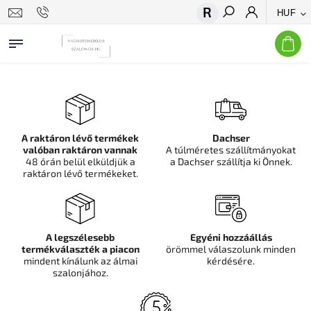
HUF
Keresés
A raktáron lévő termékek
Dachser
valóban raktáron vannak
A túlméretes szállítmányokat
48 órán belül elküldjük a
a Dachser szállítja ki Önnek.
raktáron lévő termékeket.
A legszélesebb
Egyéni hozzáállás
termékválaszték a piacon
örömmel válaszolunk minden
mindent kínálunk az álmai
kérdésére.
szalonjához.