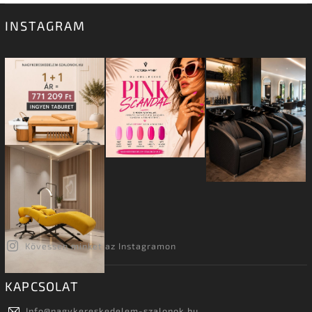
INSTAGRAM
Kövessen minket az Instagramon
KAPCSOLAT
Info
@
nagykereskedelem-szalonok.hu