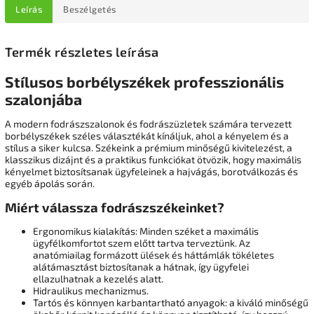
Leírás
Beszélgetés
Termék részletes leírása
Stílusos borbélyszékek professzionális
szalonjába
A modern fodrászszalonok és fodrászüzletek számára tervezett
borbélyszékek széles választékát kínáljuk, ahol a kényelem és a
stílus a siker kulcsa. Székeink a prémium minőségű kivitelezést, a
klasszikus dizájnt és a praktikus funkciókat ötvözik, hogy maximális
kényelmet biztosítsanak ügyfeleinek a hajvágás, borotválkozás és
egyéb ápolás során.
Miért válassza fodrászszékeinket?
Ergonomikus kialakítás: Minden széket a maximális
ügyfélkomfortot szem előtt tartva terveztünk. Az
anatómiailag formázott ülések és háttámlák tökéletes
alátámasztást biztosítanak a hátnak, így ügyfelei
ellazulhatnak a kezelés alatt.
Hidraulikus mechanizmus.
Tartós és könnyen karbantartható anyagok: a kiváló minőségű