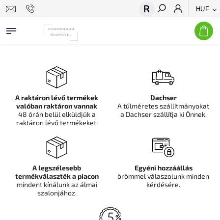
HUF
Keresés
A raktáron lévő termékek
Dachser
valóban raktáron vannak
A túlméretes szállítmányokat
48 órán belül elküldjük a
a Dachser szállítja ki Önnek.
raktáron lévő termékeket.
A legszélesebb
Egyéni hozzáállás
termékválaszték a piacon
örömmel válaszolunk minden
mindent kínálunk az álmai
kérdésére.
szalonjához.