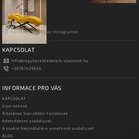
Kövessen minket az Instagramon
KAPCSOLAT
Info
@
nagykereskedelem-szalonok.hu
+36707429656
INFORMACE PRO VÁS
KAPCSOLAT
Írjon nekünk
Általános Szerződési Feltételek
Adatvédelmi szabályzat
A cookie használatára vonatkozó szabályzat
BLOG