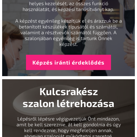
helyes kezelését, az összes funkció
használatát, és képzési tanúsítványt kap.
A képzést egyénileg készítjük el és árazzuk be a
betanított készülékek típusától és számától,
valamint a résztvevők számától függően. A
szalonjában egyénileg is tartunk Önnek
képzést.
Képzés iránti érdeklődés
Kulcsrakész
szalon létrehozása
Lépésről lépésre végigvezetjük Önt mindazon,
amit be kell szereznie, át kell gondolnia és úgy
kell rendeznie, hogy megfeleljen annak,
ahogyan szalonját működtetni szeretné.