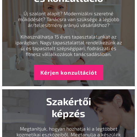
Új szalont alapít? Modernizálni szeretné
működését? Tanácsra van szüksége a legjobb
ár/teljesítmény arányú vásárláshoz?
Kihasználhatja 15 éves tapasztalatunkat az
iparágban. Nagy tapasztalattal rendelkezünk az
új és tapasztalt szépségipari, fodrászati és
fitnesz vállalkozások tanácsadásában.
Kérjen konzultációt
Szakértői
képzés
Megtanítjuk, hogyan hozhatja ki a legtöbbet
kozmetikai eszközeiből. Megtanulja a készülék