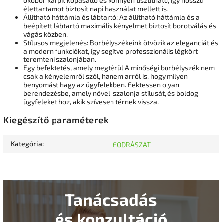
ökobőr kárpit kopásálló és könnyen tisztítható, így hosszú
élettartamot biztosít napi használat mellett is.
Állítható háttámla és lábtartó: Az állítható háttámla és a
beépített lábtartó maximális kényelmet biztosít borotválás és
vágás közben.
Stílusos megjelenés: Borbélyszékeink ötvözik az eleganciát és
a modern funkciókat, így segítve professzionális légkört
teremteni szalonjában.
Egy befektetés, amely megtérül A minőségi borbélyszék nem
csak a kényelemről szól, hanem arról is, hogy milyen
benyomást hagy az ügyfelekben. Fektessen olyan
berendezésbe, amely növeli szalonja stílusát, és boldog
ügyfeleket hoz, akik szívesen térnek vissza.
Kiegészítő paraméterek
Kategória
:
FODRÁSZAT
Tanácsadás
és konzultáció