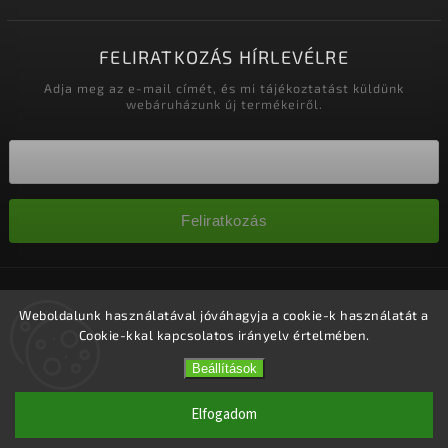
FELIRATKOZÁS HÍRLEVÉLRE
Adja meg az e-mail címét, és mi tájékoztatást küldünk
webáruházunk új termékeiről.
Feliratkozás
Copyright 2026
Nagykereskedelem-szalonok
. Minden jog
fenntartva.
Weboldalunk használatával jóváhagyja a cookie-k használatát a
Cookie-kkal kapcsolatos irányelv értelmében.
Süti beállítások szerkesztése
Vytvořil
Shoptet
| Design
Shoptak.cz.
Beállítások
Elfogadom