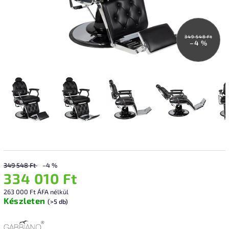
349 548 Ft
–4 %
349 548 Ft
–4 %
334 010 Ft
263 000 Ft ÁFA nélkül
Készleten
(>5 db)