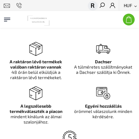
HUF
Keresés
A raktáron lévő termékek
Dachser
valóban raktáron vannak
A túlméretes szállítmányokat
48 órán belül elküldjük a
a Dachser szállítja ki Önnek.
raktáron lévő termékeket.
A legszélesebb
Egyéni hozzáállás
termékválaszték a piacon
örömmel válaszolunk minden
mindent kínálunk az álmai
kérdésére.
szalonjához.