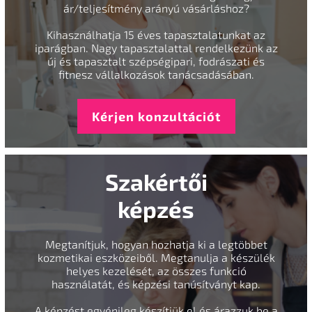
ár/teljesítmény arányú vásárláshoz?
Kihasználhatja 15 éves tapasztalatunkat az
iparágban. Nagy tapasztalattal rendelkezünk az
új és tapasztalt szépségipari, fodrászati és
fitnesz vállalkozások tanácsadásában.
Kérjen konzultációt
Szakértői
képzés
Megtanítjuk, hogyan hozhatja ki a legtöbbet
kozmetikai eszközeiből. Megtanulja a készülék
helyes kezelését, az összes funkció
használatát, és képzési tanúsítványt kap.
A képzést egyénileg készítjük el és árazzuk be a