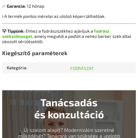
✅
Garancia:
12 hónap
ℹ️ A termék pontos méretei az utolsó képen láthatóak.
💡 Tippünk:
Ehhez a fodrászszékhez ajánljuk a
fodrász
székszőnyeget
, amely megvédi a padlót a nehéz barber szék által
okozott sérülésektől.
Kiegészítő paraméterek
Kategória
:
FODRÁSZAT
Tanácsadás
és konzultáció
Új szalont alapít? Modernizálni szeretné
működését? Tanácsra van szüksége a legjobb