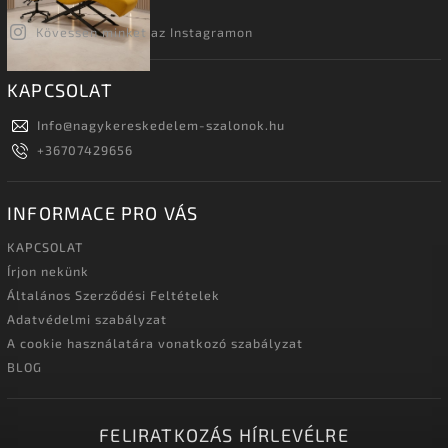
Kövessen minket az Instagramon
KAPCSOLAT
Info
@
nagykereskedelem-szalonok.hu
+36707429656
INFORMACE PRO VÁS
KAPCSOLAT
Írjon nekünk
Általános Szerződési Feltételek
Adatvédelmi szabályzat
A cookie használatára vonatkozó szabályzat
BLOG
FELIRATKOZÁS HÍRLEVÉLRE