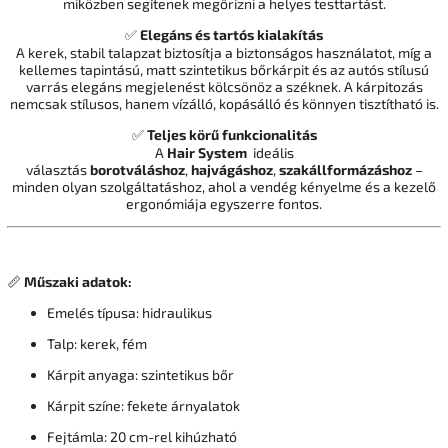
miközben segítenek megőrizni a helyes testtartást.
✅
Elegáns és tartós kialakítás
A kerek, stabil talapzat biztosítja a biztonságos használatot, míg a
kellemes tapintású, matt szintetikus bőrkárpit és az autós stílusú
varrás elegáns megjelenést kölcsönöz a széknek. A kárpitozás
nemcsak stílusos, hanem vízálló, kopásálló és könnyen tisztítható is.
✅
Teljes körű funkcionalitás
A
Hair System
ideális
választás
borotváláshoz
,
hajvágáshoz
,
szakállformázáshoz
–
minden olyan szolgáltatáshoz, ahol a vendég kényelme és a kezelő
ergonómiája egyszerre fontos.
📏
Műszaki adatok:
Emelés típusa: hidraulikus
Talp: kerek, fém
Kárpit anyaga: szintetikus bőr
Kárpit színe: fekete árnyalatok
Fejtámla: 20 cm-rel kihúzható