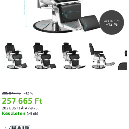
295 874 Ft
–12 %
295 874 Ft
–12 %
257 665 Ft
202 886 Ft ÁFA nélkül
Készleten
(>5 db)