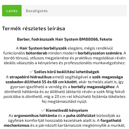
Leírás
Beszélgetés
Termék részletes leírása
Barber, fodrászszék Hair System BM88066, fekete
A
Hair System borbélyszék
elegáns, mégis rendkívül
funkcionális
bútordarab
minden modern
borbélyszalon számára
. A
bordó tónusú, stílusos megjelenése és praktikus megoldásai révén
ideális választás a kényelmes és professzionális munkavégzéshez.
✅
Széles körű beállítási lehetőségek
A
strapabíró hidraulikus
emelő segítségével a
szék magassága
szabadon állítható 55 és 68 cm között
, akár terhelés alatt is, így
gyorsan igazítható a vendég és a
borbély magasságához
. A
dönthető háttámla és az állítható lábtartó révén a szék félig fekvő
pozícióba is dönthető, míg a 20 cm-rel kihúzható fejtámla tökéletes
fej megtámasztást nyújt.
✅
Kiemelkedő kényelem
Az
ergonomikus háttámla
és a
puha ülőfelület
biztosítják az
ügyfelek komfortját hosszabb kezelések alatt is. A
forgatható
mechanizmus
és a párnázott kartámaszok megkönnyítik a munkát,