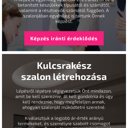
betanított készülékek típusától és számától,
valamint a résztvevők számától függően. A
szalonjában egyénileg is tartunk Önnek
képzést.
Képzés iránti érdeklődés
Kulcsrakész
szalon létrehozása
Lépésről lépésre végigvezetjük Önt mindazon,
amit be kell szereznie, át kell gondolnia és úgy
kell rendeznie, hogy megfeleljen annak,
ahogyan szalonját működtetni szeretné.
Kiválasztjuk a legjobb ár-érték arányú
termékeket, és személyre szabott csomagot