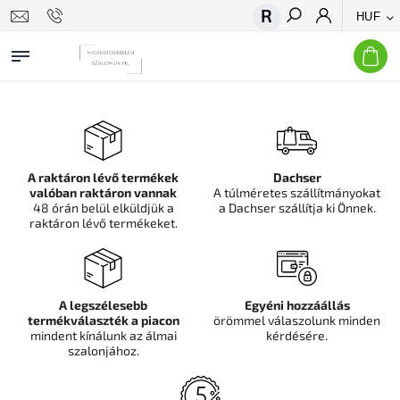
HUF
Keresés
A raktáron lévő termékek
Dachser
valóban raktáron vannak
A túlméretes szállítmányokat
48 órán belül elküldjük a
a Dachser szállítja ki Önnek.
raktáron lévő termékeket.
A legszélesebb
Egyéni hozzáállás
termékválaszték a piacon
örömmel válaszolunk minden
mindent kínálunk az álmai
kérdésére.
szalonjához.