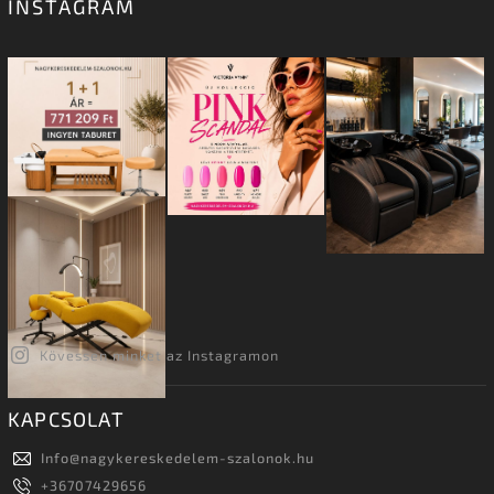
INSTAGRAM
Kövessen minket az Instagramon
KAPCSOLAT
Info
@
nagykereskedelem-szalonok.hu
+36707429656