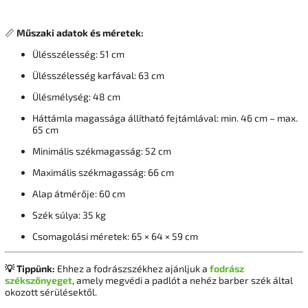
📏
Műszaki adatok és méretek:
Ülésszélesség: 51 cm
Ülésszélesség karfával: 63 cm
Ülésmélység: 48 cm
Háttámla magassága állítható fejtámlával: min. 46 cm – max.
65 cm
Minimális székmagasság: 52 cm
Maximális székmagasság: 66 cm
Alap átmérője: 60 cm
Szék súlya: 35 kg
Csomagolási méretek: 65 × 64 × 59 cm
💡 Tippünk:
Ehhez a fodrászszékhez ajánljuk a
fodrász
székszőnyeget
, amely megvédi a padlót a nehéz barber szék által
okozott sérülésektől.