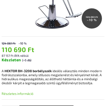
124 061 Ft
–10 %
124 061 Ft
–10 %
110 690 Ft
87 157 Ft ÁFA nélkül
Készleten
(>5 db)
A
HEKTOR BH-3208 borbélyszék
ideális választás minden modern
fodrászszalonba, amely stílusos megjelenést és kényelmet kínál. A
hidraulikus magasságállítás, az állítható háttámla és a minőségi
ökobőr kárpit a legmagasabb szintű ügyfélélményt biztosítja.
Részletes információ