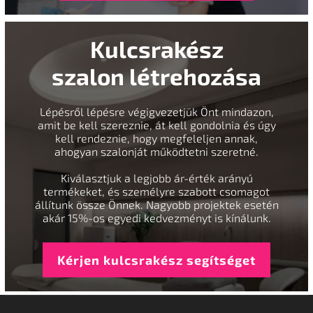
Kulcsrakész
szalon létrehozása
Lépésről lépésre végigvezetjük Önt mindazon,
amit be kell szereznie, át kell gondolnia és úgy
kell rendeznie, hogy megfeleljen annak,
ahogyan szalonját működtetni szeretné.
Kiválasztjuk a legjobb ár-érték arányú
termékeket, és személyre szabott csomagot
állítunk össze Önnek. Nagyobb projektek esetén
akár 15%-os egyedi kedvezményt is kínálunk.
Kérjen kulcsrakész segítséget