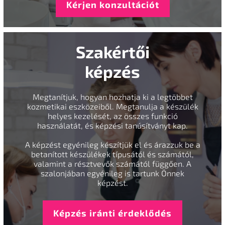
Kérjen konzultációt
Szakértői
képzés
Megtanítjuk, hogyan hozhatja ki a legtöbbet
kozmetikai eszközeiből. Megtanulja a készülék
helyes kezelését, az összes funkció
használatát, és képzési tanúsítványt kap.
A képzést egyénileg készítjük el és árazzuk be a
betanított készülékek típusától és számától,
valamint a résztvevők számától függően. A
szalonjában egyénileg is tartunk Önnek
képzést.
Képzés iránti érdeklődés