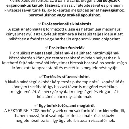
kiemelkedően fontos. Ez a barna színű, elegáns
borbélyszék
ergonomikus kialakításával
, masszív felépítésével és prémium
kivitelezésével tűnik ki, így tökéletes megoldás lehet
hajvágáshoz
,
borotváláshoz vagy szakállápoláshoz
.
✅
Professzionális kialakítás
A szék anatómiailag formázott ülése és háttámlája maximális
kényelmet nyújt az ügyfelek számára a kezelés teljes ideje alatt,
miközben a fodrász vagy barber is ergonomikusan dolgozhat.
✅
Praktikus funkciók
Hidraulikus magasságállításának és állítható háttámlájának
köszönhetően könnyen testreszabható minden helyzethez. A
levehető fejtámla további kényelmet biztosít borotválás során, míg a
krómozott talapzat stabil és esztétikus megjelenést nyújt.
✅
Tartós és stílusos kivitel
A kiváló minőségű ökobőr kárpitozás puha tapintású, kopásálló és
könnyen tisztítható, így hosszú távon is megőrzi esztétikus
megjelenését. A cherry árnyalat melegséget és eleganciát
kölcsönöz bármely szalonnak.
✅
Egy befektetés, ami megtérül
A HEKTOR BH-3208 borbélyszék nemcsak funkcióiban kiemelkedő,
hanem hozzájárul szalonja professzionális és exkluzív
megjelenéséhez is – így ügyfelei biztosan visszatérnek.