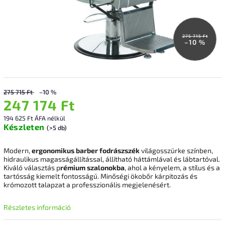
275 715 Ft
–10 %
275 715 Ft
–10 %
247 174 Ft
194 625 Ft ÁFA nélkül
Készleten
(>5 db)
Modern,
ergonomikus barber fodrászszék
világosszürke színben,
hidraulikus magasságállítással, állítható háttámlával és lábtartóval.
Kiváló választás p
rémium szalonokba
, ahol a kényelem, a stílus és a
tartósság kiemelt fontosságú. Minőségi ökobőr kárpitozás és
krómozott talapzat a professzionális megjelenésért.
Részletes információ