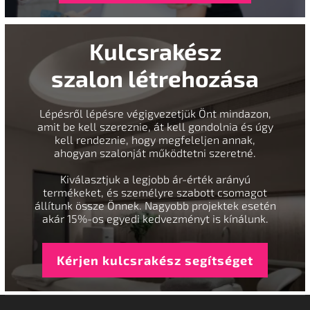
Kulcsrakész
szalon létrehozása
Lépésről lépésre végigvezetjük Önt mindazon,
amit be kell szereznie, át kell gondolnia és úgy
kell rendeznie, hogy megfeleljen annak,
ahogyan szalonját működtetni szeretné.
Kiválasztjuk a legjobb ár-érték arányú
termékeket, és személyre szabott csomagot
állítunk össze Önnek. Nagyobb projektek esetén
akár 15%-os egyedi kedvezményt is kínálunk.
Kérjen kulcsrakész segítséget