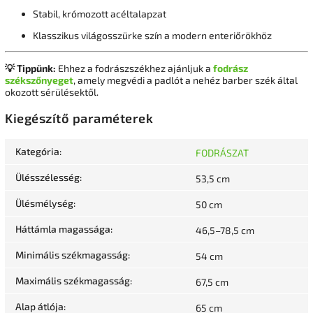
Stabil, krómozott acéltalapzat
Klasszikus világosszürke szín a modern enteriőrökhöz
💡 Tippünk:
Ehhez a fodrászszékhez ajánljuk a
fodrász
székszőnyeget
, amely megvédi a padlót a nehéz barber szék által
okozott sérülésektől.
Kiegészítő paraméterek
Kategória
:
FODRÁSZAT
Ülésszélesség
:
53,5 cm
Ülésmélység
:
50 cm
Háttámla magassága
:
46,5–78,5 cm
Minimális székmagasság
:
54 cm
Maximális székmagasság
:
67,5 cm
Alap átlója
:
65 cm