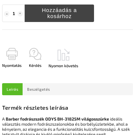
Hozzáadás a
kosárhoz
Nyomtatás
Kérdés
Nyomon követés
Leírás
Beszélgetés
Termék részletes leírása
A
Barber fodrászszék ODYS BH-31825M világosszürke
ideális
választás modern fodrászszalonokba és borbélyüzletekbe, ahol a
kényelem, az elegancia és a funkcionalitás kulcsfontosságú. A szék
letisztult dizájnja és kiváló minőségű kivitelezése segít