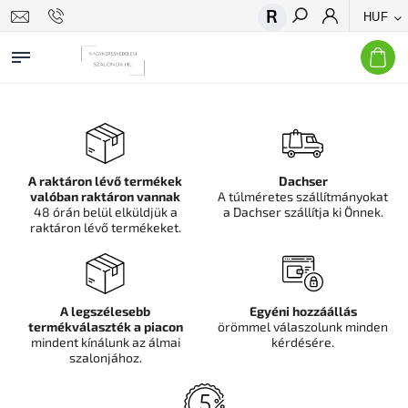
HUF
Keresés
A raktáron lévő termékek
Dachser
valóban raktáron vannak
A túlméretes szállítmányokat
48 órán belül elküldjük a
a Dachser szállítja ki Önnek.
raktáron lévő termékeket.
A legszélesebb
Egyéni hozzáállás
termékválaszték a piacon
örömmel válaszolunk minden
mindent kínálunk az álmai
kérdésére.
szalonjához.