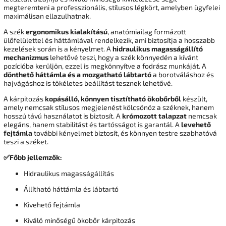
megteremteni a professzionális, stílusos légkört, amelyben ügyfelei
maximálisan ellazulhatnak.
A szék
ergonomikus kialakítású
, anatómiailag formázott
ülőfelülettel és háttámlával rendelkezik, ami biztosítja a hosszabb
kezelések során is a kényelmet. A
hidraulikus magasságállító
mechanizmus
lehetővé teszi, hogy a szék könnyedén a kívánt
pozícióba kerüljön, ezzel is megkönnyítve a fodrász munkáját. A
dönthető háttámla és a mozgatható lábtartó
a borotváláshoz és
hajvágáshoz is tökéletes beállítást tesznek lehetővé.
A kárpitozás
kopásálló, könnyen tisztítható ökobőrből
készült,
amely nemcsak stílusos megjelenést kölcsönöz a széknek, hanem
hosszú távú használatot is biztosít. A
krómozott talapzat
nemcsak
elegáns, hanem stabilitást és tartósságot is garantál. A
levehető
fejtámla
további kényelmet biztosít, és könnyen testre szabhatóvá
teszi a széket.
✅Főbb jellemzők:
Hidraulikus magasságállítás
Állítható háttámla és lábtartó
Kivehető fejtámla
Kiváló minőségű ökobőr kárpitozás