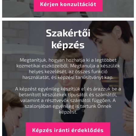
Kérjen konzultációt
Szakértői
képzés
Megtanítjuk, hogyan hozhatja ki a legtöbbet
kozmetikai eszközeiből. Megtanulja a készülék
helyes kezelését, az összes funkció
használatát, és képzési tanúsítványt kap.
A képzést egyénileg készítjük el és árazzuk be a
betanított készülékek típusától és számától,
valamint a résztvevők számától függően. A
szalonjában egyénileg is tartunk Önnek
képzést.
Képzés iránti érdeklődés