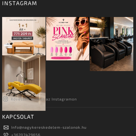
INSTAGRAM
Kövessen minket az Instagramon
KAPCSOLAT
Info
@
nagykereskedelem-szalonok.hu
+36707429656