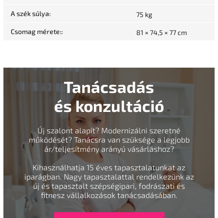
A szék súlya
:
75 kg
Csomag mérete:
:
81 × 74,5 × 77 cm
Tanácsadás
és konzultáció
Új szalont alapít? Modernizálni szeretné
működését? Tanácsra van szüksége a legjobb
ár/teljesítmény arányú vásárláshoz?
Kihasználhatja 15 éves tapasztalatunkat az
iparágban. Nagy tapasztalattal rendelkezünk az
új és tapasztalt szépségipari, fodrászati és
fitnesz vállalkozások tanácsadásában.