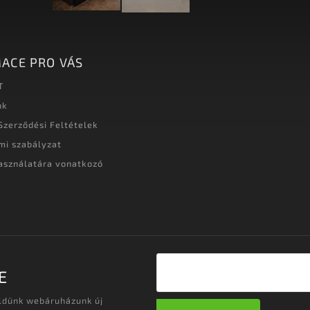
ACE PRO VÁS
T
nk
Szerződési Feltételek
mi szabályzat
asználatára vonatkozó
t
E
üldünk webáruházunk új