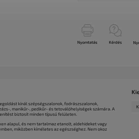
Nyomtatás
Kérdés
Ny
Ki
megoldást kínál szépségszalonok, fodrászszalonok,
K
ázs-, manikűr-, pedikűr- és tetoválóhelyiségek számára. A
nítést biztosít minden típusú felületen.
 alapul, és nem tartalmaz etanolt, aldehideket vagy
 szemben, miközben kíméletes az egészséghez. Nem okoz