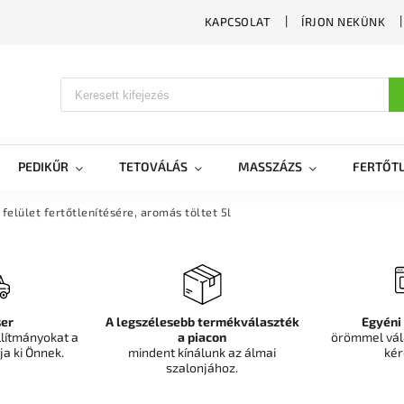
KAPCSOLAT
ÍRJON NEKÜNK
PEDIKŰR
TETOVÁLÁS
MASSZÁZS
FERTŐTL
elület fertőtlenítésére, aromás töltet 5l
er
A legszélesebb termékválaszték
Egyéni
llítmányokat a
a piacon
örömmel vál
ja ki Önnek.
mindent kínálunk az álmai
kér
szalonjához.