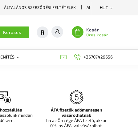
ÁLTALÁNOS SZERZŐDÉSI FELTÉTELEK
ADATVÉDELMI SZABÁLYZA
HUF
Kosár
Keresés
Üres kosár
ENÍTÉS
DEKORÁCIÓS FALPANEL, MŰNÖVÉNY FAL
+36707429656
FIT
 hozzáállás
ÁFA fizetők adómentesen
aszolunk minden
vásárolhatnak
désére.
ha az Ön cége ÁFA fizető, akkor
0%-os ÁFA-val vásárolhat.