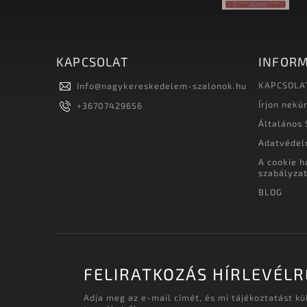
KAPCSOLAT
INFORM
KAPCSOLA
Info
@
nagykereskedelem-szalonok.hu
Írjon nekü
+36707429656
Általános 
Adatvédel
A cookie h
szabályza
BLOG
FELIRATKOZÁS HÍRLEVÉLR
Adja meg az e-mail címét, és mi tájékoztatást k