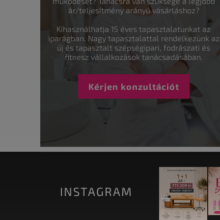
működését? Tanácsra van szüksége a legjobb
ár/teljesítmény arányú vásárláshoz?
Kihasználhatja 15 éves tapasztalatunkat az
iparágban. Nagy tapasztalattal rendelkezünk az
új és tapasztalt szépségipari, fodrászati és
fitnesz vállalkozások tanácsadásában.
Kérjen konzultációt
INSTAGRAM