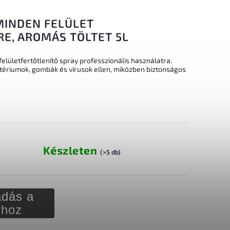
MINDEN FELÜLET
E, AROMÁS TÖLTET 5L
elületfertőtlenítő spray professzionális használatra.
ériumok, gombák és vírusok ellen, miközben biztonságos
Készleten
(>5 db)
dás a
rhoz