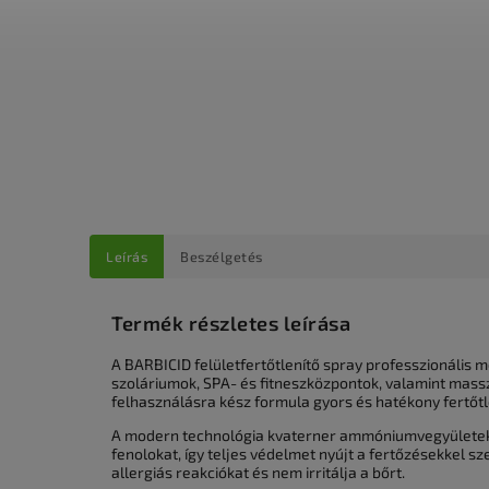
Leírás
Beszélgetés
Termék részletes leírása
A BARBICID felületfertőtlenítő spray professzionális 
szoláriumok, SPA- és fitneszközpontok, valamint massz
felhasználásra kész formula gyors és hatékony fertőtle
A modern technológia kvaterner ammóniumvegyületeken
fenolokat, így teljes védelmet nyújt a fertőzésekkel
allergiás reakciókat és nem irritálja a bőrt.