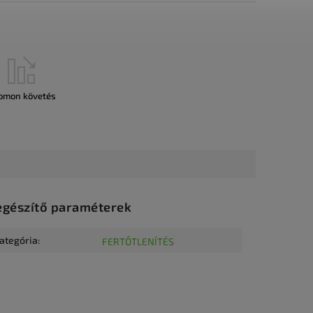
omon követés
egészítő paraméterek
ategória
:
FERTŐTLENÍTÉS