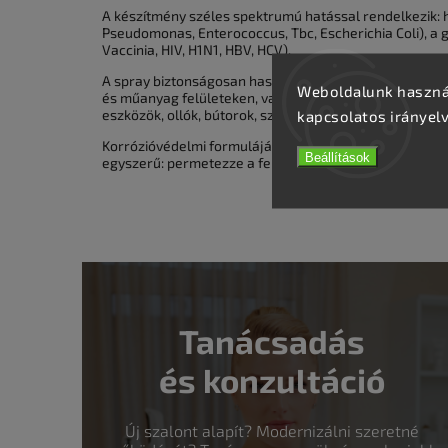
A készítmény széles spektrumú hatással rendelkezik: 
Pseudomonas, Enterococcus, Tbc, Escherichia Coli), a 
Vaccinia, HIV, H1N1, HBV, HCV).
A spray biztonságosan használható különböző felületek
Weboldalunk használ
és műanyag felületeken, valamint fodrászati és kozmet
kapcsolatos irányel
eszközök, ollók, bútorok, székek vagy padlók.
Korrózióvédelmi formulájának köszönhetően nem hagy f
Beállítások
egyszerű: permetezze a felületre, hagyja hatni legalább 
Tanácsadás
és konzultáció
Új szalont alapít? Modernizálni szeretné