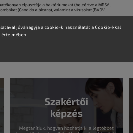
hatékonyan elpusztítja a baktériumokat (beleértve a MRSA,
gombákat (Candida albicans), valamint a vírusokat (BVDV,
en, például akril (szolárium), rozsdamentes acél, kerámia
atával jóváhagyja a cookie-k használatát a Cookie-kkal
ikai eszközökön, mint például fésűk, kefék, hajformázó
v értelmében.
oltot és nem károsítja a felületeket. Használata
1 percig (teljes hatás 3 perc), majd törölje le.
Szakértői
képzés
Megtanítjuk, hogyan hozhatja ki a legtöbbet