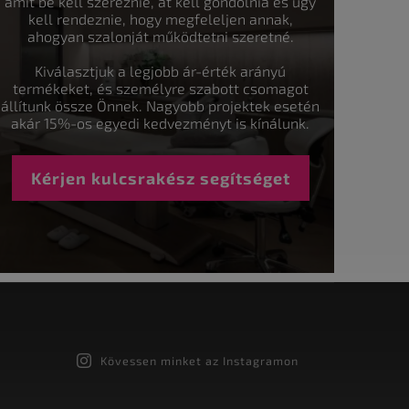
amit be kell szereznie, át kell gondolnia és úgy
kell rendeznie, hogy megfeleljen annak,
ahogyan szalonját működtetni szeretné.
Kiválasztjuk a legjobb ár-érték arányú
termékeket, és személyre szabott csomagot
állítunk össze Önnek. Nagyobb projektek esetén
akár 15%-os egyedi kedvezményt is kínálunk.
Kérjen kulcsrakész segítséget
Kövessen minket az Instagramon