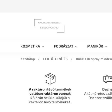
KOZMETIKA
FODRÁSZAT
MANIKŰR
Kezdőlap
/
FERTŐTLENÍTÉS
/
BARBICID spray minden f
A raktáron lévő termékek
Dachs
valóban raktáron vannak
A túlméretes szá
48 órán belül elküldjük a
Dachser szállít
raktáron lévő termékeket.