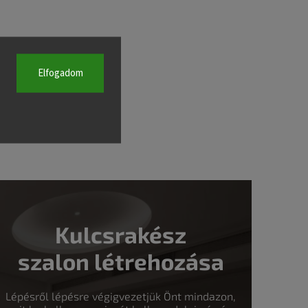
Elfogadom
Kulcsrakész
szalon létrehozása
Lépésről lépésre végigvezetjük Önt mindazon,